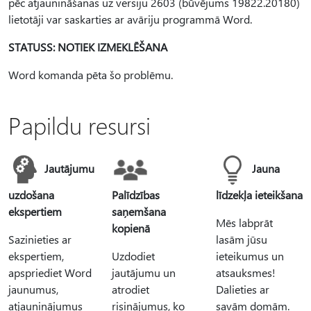
pēc atjaunināšanas uz versiju 2603 (būvējums 19822.20180)
lietotāji var saskarties ar avāriju programmā Word.
STATUSS: NOTIEK IZMEKLĒŠANA
Word komanda pēta šo problēmu.
Papildu resursi
Jautājumu
Jauna
uzdošana
Palīdzības
līdzekļa ieteikšana
ekspertiem
saņemšana
Mēs labprāt
kopienā
Sazinieties ar
lasām jūsu
ekspertiem,
Uzdodiet
ieteikumus un
apspriediet Word
jautājumu un
atsauksmes!
jaunumus,
atrodiet
Dalieties ar
atjauninājumus
risinājumus, ko
savām domām.