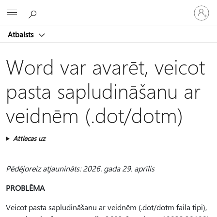
Pieraksti
Microsoft
savā
kontā
Atbalsts
Word var avarēt, veicot
pasta sapludināšanu ar
veidnēm (.dot/dotm)
Attiecas uz
Pēdējoreiz atjaunināts: 2026. gada 29. aprīlis
PROBLĒMA
Veicot pasta sapludināšanu ar veidnēm (.dot/dotm faila tipi),