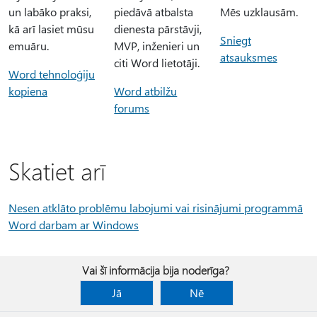
un labāko praksi,
piedāvā atbalsta
Mēs uzklausām.
kā arī lasiet mūsu
dienesta pārstāvji,
Sniegt
emuāru.
MVP, inženieri un
atsauksmes
citi Word lietotāji.
Word tehnoloģiju
kopiena
Word atbilžu
forums
Skatiet arī
Nesen atklāto problēmu labojumi vai risinājumi programmā
Word darbam ar Windows
Vai šī informācija bija noderīga?
Jā
Nē