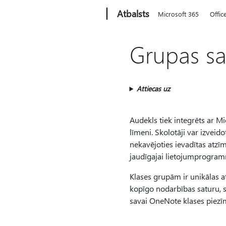
Microsoft
Atbalsts
Microsoft 365
Offic
Grupas s
Attiecas uz
Audekls tiek integrēts ar M
līmeni. Skolotāji var izvei
nekavējoties ievadītas atzīm
jaudīgajai lietojumprogram
Klases grupām ir unikālas at
kopīgo nodarbības saturu, sā
savai OneNote klases piezī