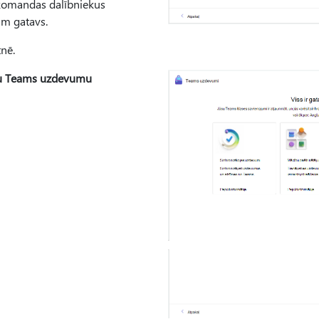
s komandas dalībniekus
am gatavs.
nē.
unu Teams uzdevumu