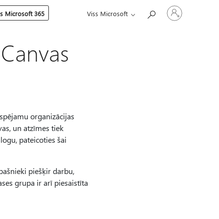
Pierakstieties
es Microsoft 365
Viss Microsoft
savā
kontā
 Canvas
rspējamu organizācijas
as, un atzīmes tiek
ogu, pateicoties šai
pašnieki piešķir darbu,
es grupa ir arī piesaistīta