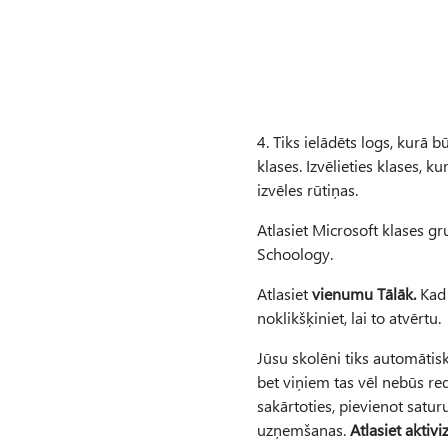
4. Tiks ielādēts logs, kurā b
klases. Izvēlieties klases, k
izvēles rūtiņas.
Atlasiet Microsoft klases gru
Schoology.
Atlasiet
vienumu Tālāk.
Kad 
noklikšķiniet, lai to atvērtu.
Jūsu skolēni tiks automātis
bet viņiem tas vēl nebūs red
sakārtoties, pievienot satu
uzņemšanas.
Atlasiet aktiv