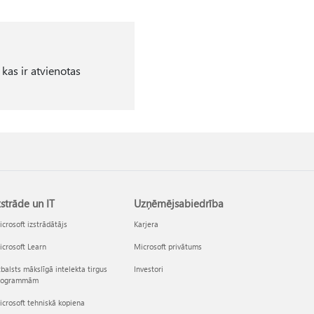
kas ir atvienotas
zstrāde un IT
Uzņēmējsabiedrība
crosoft izstrādātājs
Karjera
crosoft Learn
Microsoft privātums
balsts mākslīgā intelekta tirgus
Investori
rogrammām
crosoft tehniskā kopiena