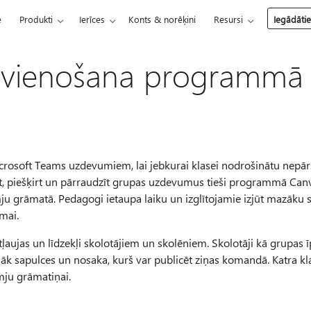
e
Produkti
Ierīces
Konts & norēķini
Resursi
Iegādāti
avienošana programmā
icrosoft Teams uzdevumiem, lai jebkurai klasei nodrošinātu nepā
dot, piešķirt un pārraudzīt grupas uzdevumus tieši programmā Canv
ju grāmatā. Pedagogi ietaupa laiku un izglītojamie izjūt mazāku sl
mai.
ļaujas un līdzekļi skolotājiem un skolēniem. Skolotāji kā grupas ī
k sapulces un nosaka, kurš var publicēt ziņas komandā. Katra klas
mju grāmatiņai.