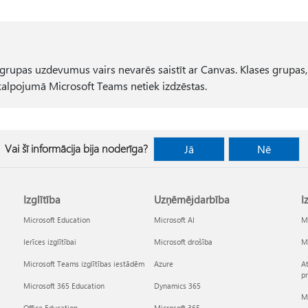
s grupas uzdevumus vairs nevarēs saistīt ar Canvas. Klases grupas, 
alpojumā Microsoft Teams netiek izdzēstas.
Vai šī informācija bija noderīga?
Jā
Nē
Izglītība
Uzņēmējdarbība
I
Microsoft Education
Microsoft AI
Mi
Ierīces izglītībai
Microsoft drošība
Mi
Microsoft Teams izglītības iestādēm
Azure
At
p
Microsoft 365 Education
Dynamics 365
Mi
Office Education
Microsoft 365