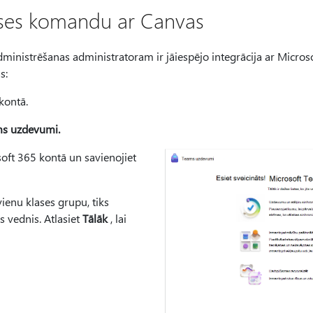
ases komandu ar Canvas
Administrēšanas administratoram ir jāiespējo integrācija ar Microso
s:
 kontā.
ms uzdevumi.
soft 365 kontā un savienojiet
vienu klases grupu, tiks
 vednis. Atlasiet
Tālāk
, lai