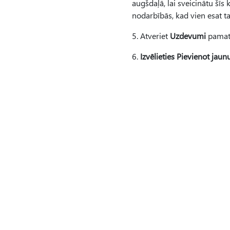
augšdaļā, lai sveicinātu šī
nodarbībās, kad vien esat t
5. Atveriet
Uzdevumi
pamat
6.
Izvēlieties Pievienot ja