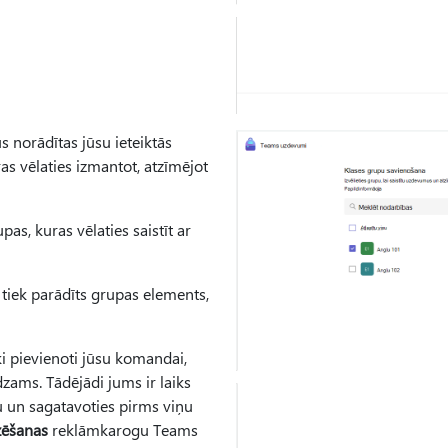
ūs norādītas jūsu ieteiktās
uras vēlaties izmantot, atzīmējot
pas, kuras vēlaties saistīt ar
tiek parādīts grupas elements,
ki pievienoti jūsu komandai,
zams. Tādējādi jums ir laiks
ru un sagatavoties pirms viņu
izēšanas
reklāmkarogu Teams