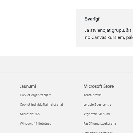
Svarīgi!
Ja atvienojat grupu, šī
no Canvas kursiem, pak
Jaunumi
Microsoft Store
Copilot organizācijām
Konta profils
Copilot individuālai lietošanai
Lejupielādes centrs
Microsoft 365
Atgrieztie vienumi
Windows 11 lietotnes
Pasūtījumu izsekošana
Otrreizējā pārstrāde