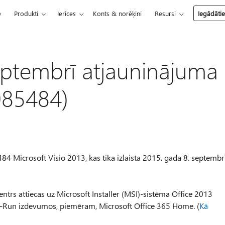
e
Produkti
Ierīces
Konts & norēķini
Resursi
Iegādāti
eptembrī atjauninājuma
085484)
4 Microsoft Visio 2013, kas tika izlaista 2015. gada 8. septembrī
ntrs attiecas uz Microsoft Installer (MSI)-sistēma Office 2013
-to-Run izdevumos, piemēram, Microsoft Office 365 Home. (
Kā