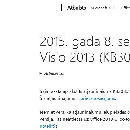
Microsoft
Atbalsts
Microsoft 365
Offic
2015. gada 8. s
Visio 2013 (KB3
Attiecas uz
Šajā rakstā aprakstīts atjauninājums KB308548
Šis atjauninājums ir
priekšnosacījums
.
Ņemiet vērā, ka atjauninājumu lejupielādes ce
versija. Tas neattiecas uz Office 2013 Click
noteikt?
)