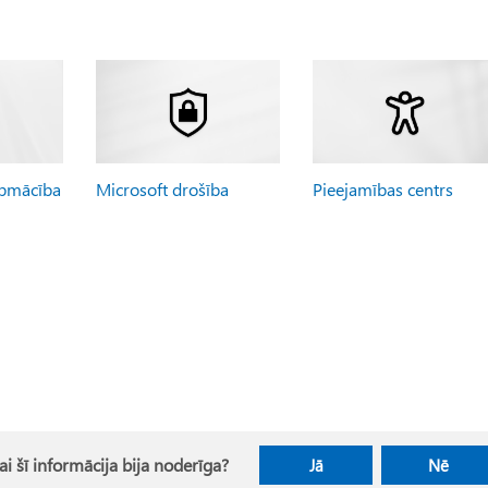
apmācība
Microsoft drošība
Pieejamības centrs
ai šī informācija bija noderīga?
Jā
Nē