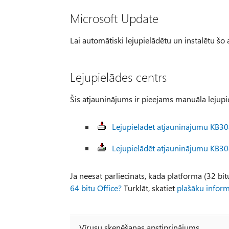
Microsoft Update
Lai automātiski lejupielādētu un instalētu šo
Lejupielādes centrs
Šis atjauninājums ir pieejams manuāla lejup
Lejupielādēt atjauninājumu KB308
Lejupielādēt atjauninājumu KB308
Ja neesat pārliecināts, kāda platforma (32 bitu
64 bitu Office?
Turklāt, skatiet
plašāku informā
Vīrusu skenēšanas apstiprinājums