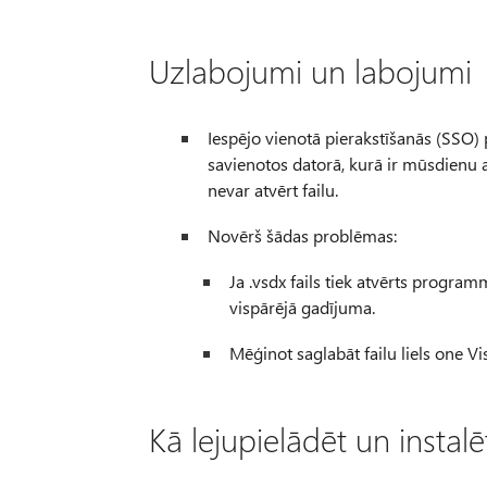
Uzlabojumi un labojumi
Iespējo vienotā pierakstīšanās (SS
savienotos datorā, kurā ir mūsdienu au
nevar atvērt failu.
Novērš šādas problēmas:
Ja .vsdx fails tiek atvērts progra
vispārējā gadījuma.
Mēģinot saglabāt failu liels one Vi
Kā lejupielādēt un instal