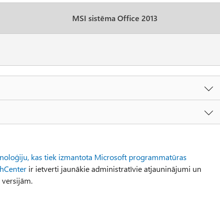
MSI sistēma Office 2013
inoloģiju, kas tiek izmantota Microsoft programmatūras
chCenter
ir ietverti jaunākie administratīvie atjauninājumi un
 versijām.