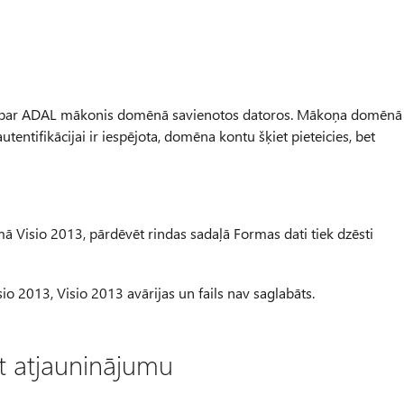
O) par ADAL mākonis domēnā savienotos datoros. Mākoņa domēnā
tentifikācijai ir iespējota, domēna kontu šķiet pieteicies, bet
mmā Visio 2013, pārdēvēt rindas sadaļā Formas dati tiek dzēsti
sio 2013, Visio 2013 avārijas un fails nav saglabāts.
ēt atjauninājumu