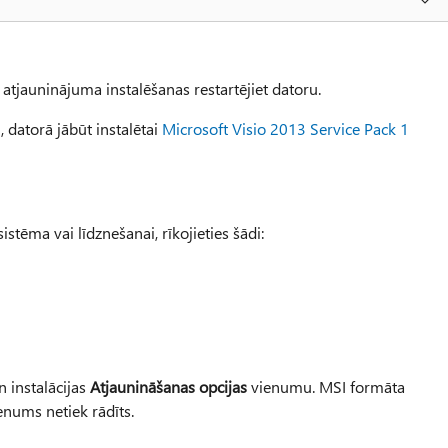
 atjauninājuma instalēšanas restartējiet datoru.
 datorā jābūt instalētai
Microsoft Visio 2013 Service Pack 1
sistēma vai līdznešanai, rīkojieties šādi:
n instalācijas
Atjaunināšanas opcijas
vienumu. MSI formāta
enums netiek rādīts.