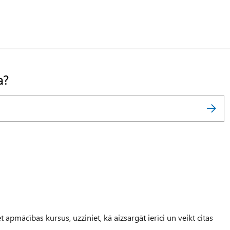
a?
 apmācības kursus, uzziniet, kā aizsargāt ierīci un veikt citas