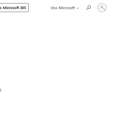
Pierakstieties
es Microsoft 365
Viss Microsoft
savā
kontā
.