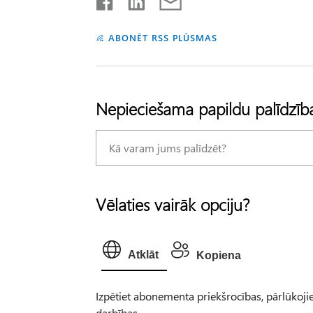
ABONĒT RSS PLŪSMAS
Nepieciešama papildu palīdzīb
Vēlaties vairāk opciju?
Atklāt
Kopiena
Izpētiet abonementa priekšrocības, pārlūkojiet
darbības.