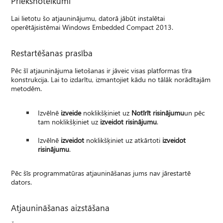
Priekšnoteikumi
Lai lietotu šo atjauninājumu, datorā jābūt instalētai
operētājsistēmai Windows Embedded Compact 2013.
Restartēšanas prasība
Pēc šī atjauninājuma lietošanas ir jāveic visas platformas tīra
konstrukcija. Lai to izdarītu, izmantojiet kādu no tālāk norādītajām
metodēm.
Izvēlnē
izveide
noklikšķiniet uz
Notīrīt risinājumu
un pēc
tam noklikšķiniet uz
izveidot risinājumu
.
Izvēlnē
izveidot
noklikšķiniet uz atkārtoti
izveidot
risinājumu
.
Pēc šīs programmatūras atjaunināšanas jums nav jārestartē
dators.
Atjaunināšanas aizstāšana