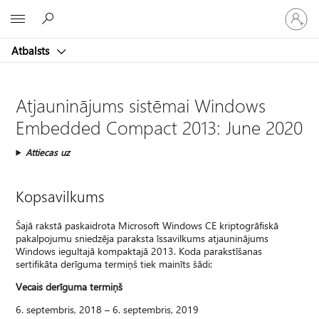
Pieraksti
Microsoft
savā
kontā
Atbalsts
Atjauninājums sistēmai Windows
Embedded Compact 2013: June 2020
Attiecas uz
Kopsavilkums
Šajā rakstā paskaidrota Microsoft Windows CE kriptogrāfiskā
pakalpojumu sniedzēja paraksta īssavilkums atjauninājums
Windows iegultajā kompaktajā 2013. Koda parakstīšanas
sertifikāta derīguma termiņš tiek mainīts šādi:
Vecais derīguma termiņš
6. septembris, 2018 – 6. septembris, 2019