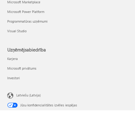
Microsoft Marketplace
Microsoft Power Platform
Programmatūras uzņēmumi
Visual Studio
Uzņēmējsabiedrība
Karjera
Microsoft privātums
Investori
Latviešu (Latvija)
Jūsu konfidencialitātes izvēles iespējas
Patērētāju veselības konfidencialitāte
Sazināties ar Microsoft
Konfidencialitāte
Izmantošanas noteikumi