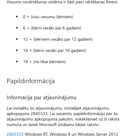
Vecums novērtēšanas sistēma ir šādi pieci vērtēšanas līmeņi:
0 + (visu vecumu bērniem)
6 + (bērni vecāki par 6 gadiem)
12 + (bērniem vecāks par 12 gadiem)
16 + (bērni vecāki par 16 gadiem)
18 + (ne tikai bērniem)
Papildinformācija
Informācija par atjauninājumu
Lai instalētu šo atjauninājumu, instalējiet atjauninājumu
apkopojums 2845533. Lai saņemtu papildinformāciju par šo
atjauninājumu apkopojuma pakotni, noklikšķiniet uz šī raksta
numura un lasiet Microsoft zināšanu bāzes rakstu:
2845533
Windows RT, Windows 8 un Windows Server 2012