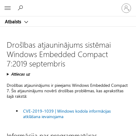
Pieraksti
Microsoft
savā
kontā
Atbalsts
Drošības atjauninājums sistēmai
Windows Embedded Compact
7:2019 septembris
Attiecas uz
Drošības atjauninājums ir pieejams Windows Embedded Compact
7. Šis atjauninājums novērš drošības problēmas, kas aprakstītas
šajā rakstā:
CVE-2019-1039 | Windows kodola informācijas
atklāšana ievainojama
Informācija par programmatūras