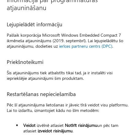
atjaunināšanu
Lejupielādēt informāciju
Pašlaik korporācija Microsoft Windows Embedded Compact 7
ikmēneša atjauninājums (2019. septembrī). Lai lejupielādētu šo
atjauninājumu, dodieties uz
ierīces partneru centrs (DPC)
.
Priekšnoteikumi
Šis atjauninājums tiek atbalstīts tikai tad, ja ir instalēti visi
iepriekšējie atjauninājumi šim produktam.
Restartēšanas nepieciešamība
Pēc šī atjauninājuma lietošanas ir jāveic tīrā veidot visu platformu.
Lai to izdarītu, izmantojiet kādu no šīm metodēm:
Veidot
izvēlnē atlasiet
Notīrīt risinājumu
un pēc tam
atlasiet
izveidot risinājumu
.