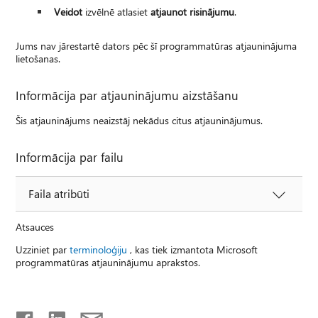
Veidot
izvēlnē atlasiet
atjaunot risinājumu
.
Jums nav jārestartē dators pēc šī programmatūras atjauninājuma
lietošanas.
Informācija par atjauninājumu aizstāšanu
Šis atjauninājums neaizstāj nekādus citus atjauninājumus.
Informācija par failu
Faila atribūti
Atsauces
Uzziniet par
terminoloģiju
, kas tiek izmantota Microsoft
programmatūras atjauninājumu aprakstos.