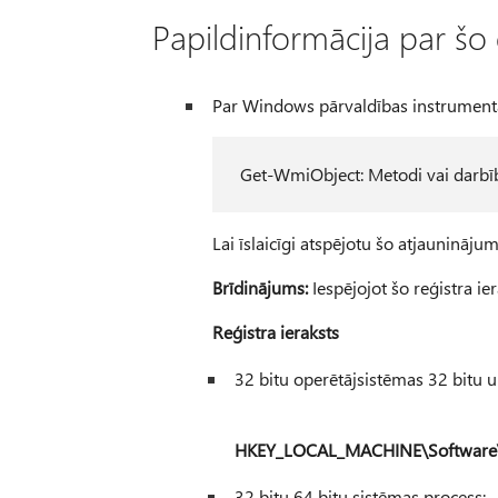
Papildinformācija par šo
Par Windows pārvaldības instrument
Get-WmiObject: Metodi vai darbīb
Lai īslaicīgi atspējotu šo atjauninājumu
Brīdinājums:
Iespējojot šo reģistra ier
Reģistra ieraksts
32 bitu operētājsistēmas 32 bitu u
HKEY_LOCAL_MACHINE\Software\
32 bitu 64 bitu sistēmas process: