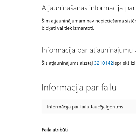
Atjaunināšanas informācija par
Šim atjauninājumam nav nepieciešama sistēmas r
bloķēti vai tiek izmantoti.
Informācija par atjauninājumu 
Šis atjauninājums aizstāj
3210142
iepriekš iz
Informācija par failu
Informācija par failu Jaucējalgoritms
Faila atribūti