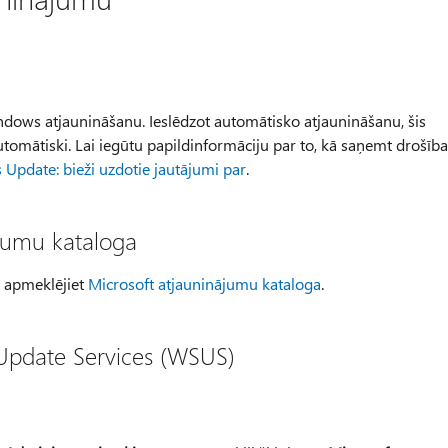
ndows atjaunināšanu. Ieslēdzot automātisko atjaunināšanu, šis
automātiski. Lai iegūtu papildinformāciju par to, kā saņemt drošīb
Update: bieži uzdotie jautājumi par
.
ājumu kataloga
, apmeklējiet
Microsoft atjauninājumu kataloga
.
Update Services (WSUS)