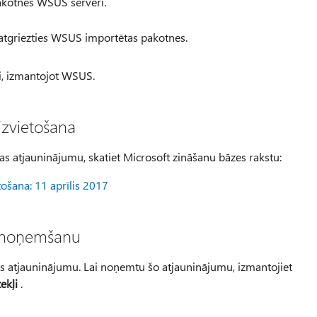
kotnes WSUS serveri.
atgriezties WSUS importētas pakotnes.
i, izmantojot WSUS.
izvietošana
as atjauninājumu, skatiet Microsoft zināšanu bāzes rakstu:
tošana: 11 aprīlis 2017
a noņemšanu
s atjauninājumu. Lai noņemtu šo atjauninājumu, izmantojiet
ekļi
.