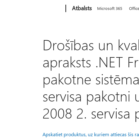
Microsoft
Atbalsts
Microsoft 365
Offic
Drošības un kva
apraksts .NET F
pakotne sistēma
servisa pakotni
2008 2. servisa p
Apskatiet produktus, uz kuriem attiecas šis ra