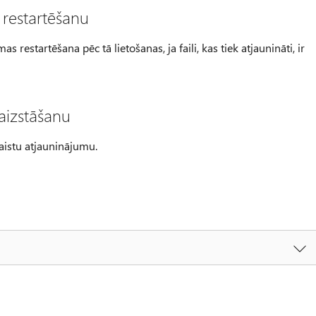
 restartēšanu
estartēšana pēc tā lietošanas, ja faili, kas tiek atjaunināti, ir
aizstāšanu
laistu atjauninājumu.