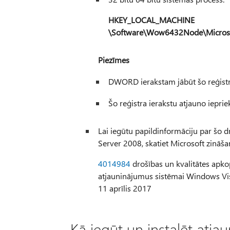
HKEY_LOCAL_MACHINE
\Software\Wow6432Node\Micros
Piezīmes
DWORD ierakstam jābūt šo reģistra
Šo reģistra ierakstu atjauno ieprie
Lai iegūtu papildinformāciju par šo
Server 2008, skatiet Microsoft zināša
4014984
drošības un kvalitātes apko
atjauninājumus sistēmai Windows Vist
11 aprīlis 2017
Kā iegūt un instalēt atja