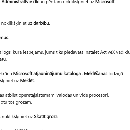
z
Administratīvie rīki
un pēc tam noklikšķiniet uz
Microsoft
 noklikšķiniet uz
darbību
.
umus
.
ogs, kurā iespējams, jums tiks piedāvāts instalēt ActiveX vadīklu
ātu.
 ekrāna
Microsoft atjauninājumu kataloga
.
Meklēšanas
lodziņā
šķiniet uz
Meklēt
.
s atbilst operētājsistēmām, valodas un vide procesori.
enotu tos grozam.
, noklikšķiniet uz
Skatīt grozs
.