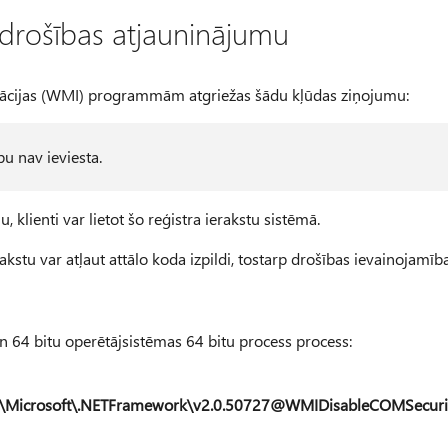
 drošības atjauninājumu
ācijas (WMI) programmām atgriežas šādu kļūdas ziņojumu:
u nav ieviesta.
, klienti var lietot šo reģistra ierakstu sistēmā.
akstu var atļaut attālo koda izpildi, tostarp drošības ievainojamība
n 64 bitu operētājsistēmas 64 bitu process process:
Microsoft\.NETFramework\v2.0.50727@WMIDisableCOMSecuri