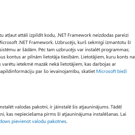
 atļaut attāli izpildīt kodu, .NET Framework neizdodas pareizi
Microsoft .NET Framework. Uzbrucējs, kurš sekmīgi izmantotu šī
sistēmu ar šādām. Pēc tam uzbrucējs var instalēt programmas;
unus kontus ar pilnām lietotāja tiesībām. Lietotājiem, kuru konts n
as varētu ietekmē mazāk nekā lietotājiem, kas darbojas ar
 papildinformāciju par šo ievainojamību, skatiet
Microsoft bieži
nstalēt valodas pakotni, ir jāinstalē šis atjauninājums. Tādēļ
tni, kas nepieciešama pirms šī atjauninājuma instalēšanas. Lai
ows pievienot valodu pakotnes
.