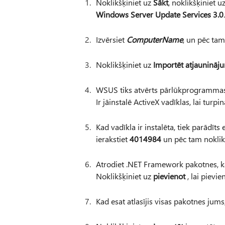
Noklikšķiniet uz
Sākt
, noklikšķiniet u
Windows Server Update Services 3.0
.
Izvērsiet
ComputerName
, un pēc tam
Noklikšķiniet uz
Importēt atjaunināj
WSUS tiks atvērts pārlūkprogrammas l
Ir jāinstalē ActiveX vadīklas, lai turpin
Kad vadīkla ir instalēta, tiek parādīts
ierakstiet
4014984
un pēc tam noklik
Atrodiet .NET Framework pakotnes, ka
Noklikšķiniet uz
pievienot
, lai pievi
Kad esat atlasījis visas pakotnes jums