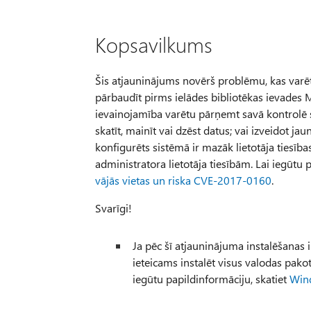
Kopsavilkums
Šis atjauninājums novērš problēmu, kas varētu
pārbaudīt pirms ielādes bibliotēkas ievades 
ievainojamība varētu pārņemt savā kontrolē 
skatīt, mainīt vai dzēst datus; vai izveidot ja
konfigurēts sistēmā ir mazāk lietotāja tiesīb
administratora lietotāja tiesībām. Lai iegūtu
vājās vietas un riska CVE-2017-0160
.
Svarīgi!
Ja pēc šī atjauninājuma instalēšanas i
ieteicams instalēt visus valodas pako
iegūtu papildinformāciju, skatiet
Wind