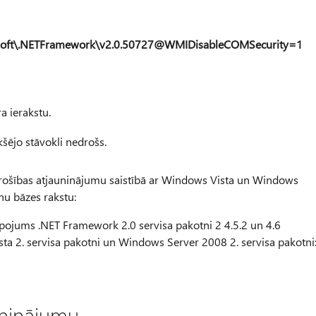
oft\.NETFramework\v2.0.50727@WMIDisableCOMSecurity=1
 ierakstu.
kšējo stāvokli nedrošs.
 drošības atjauninājumu saistībā ar Windows Vista un Windows
nu bāzes rakstu:
pojums .NET Framework 2.0 servisa pakotni 2 4.5.2 un 4.6
a 2. servisa pakotni un Windows Server 2008 2. servisa pakotni
uninājumu