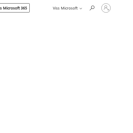
Pierakstieties
es Microsoft 365
Viss Microsoft
savā
kontā