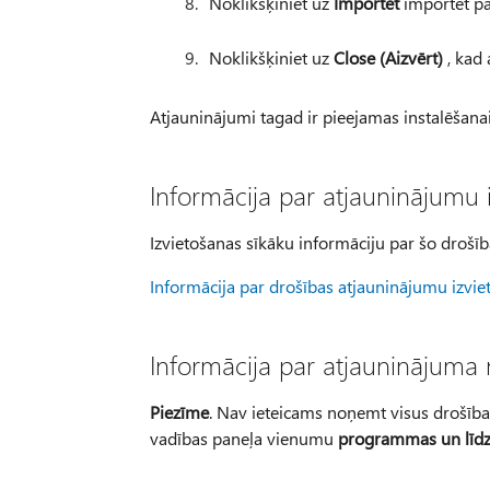
Noklikšķiniet uz
Importēt
importēt pa
Noklikšķiniet uz
Close (Aizvērt)
, kad 
Atjauninājumi tagad ir pieejamas instalēšana
Informācija par atjauninājumu 
Izvietošanas sīkāku informāciju par šo drošīb
Informācija par drošības atjauninājumu izvie
Informācija par atjauninājum
Piezīme
. Nav ieteicams noņemt visus drošība
vadības paneļa vienumu
programmas un līdz