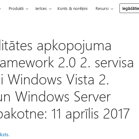
e
Produkti
Ierīces
Konts & norēķini
Resursi
Iegādāti
litātes apkopojuma
ramework 2.0 2. servisa
i Windows Vista 2.
 un Windows Server
akotne: 11 aprīlis 2017
ksts.