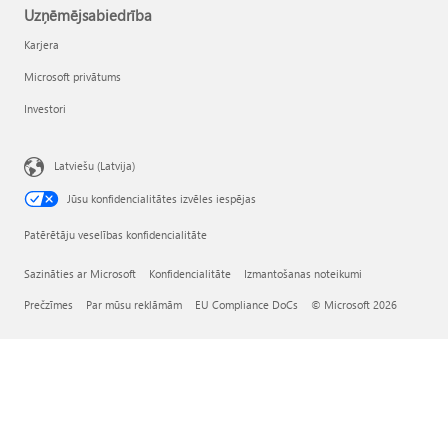
Uzņēmējsabiedrība
Karjera
Microsoft privātums
Investori
Latviešu (Latvija)
Jūsu konfidencialitātes izvēles iespējas
Patērētāju veselības konfidencialitāte
Sazināties ar Microsoft
Konfidencialitāte
Izmantošanas noteikumi
Prečzīmes
Par mūsu reklāmām
EU Compliance DoCs
© Microsoft 2026