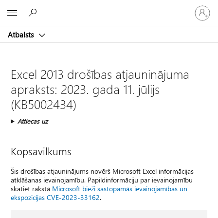
Pieraksti
Microsoft
savā
kontā
Atbalsts
Excel 2013 drošības atjauninājuma
apraksts: 2023. gada 11. jūlijs
(KB5002434)
Attiecas uz
Kopsavilkums
Šis drošības atjauninājums novērš Microsoft Excel informācijas
atklāšanas ievainojamību. Papildinformāciju par ievainojamību
skatiet rakstā
Microsoft bieži sastopamās ievainojamības un
ekspozīcijas CVE-2023-33162
.