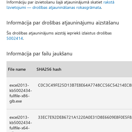
Informāciju par izvietošanu šajā atjauninājumā skatiet
rakstā
Izvietojumi — drošības atjaunināšanas rokasgrāmata
.
Informācija par drošības atjauninājumu aizstāšanu
Šis drošības atjauninājums aizstāj iepriekš izlaistus drošības
5002414
.
Informācija par failu jaukšanu
File name
SHA256 hash
excel2013-
C0C3C49FE25D13B7E8E64A7748CC56C54214EC8
kb5002434-
fullfile-x86-
glb.exe
excel2013-
33EC7E92DE86721A1220A0E31D8E6609E8F0E5F
kb5002434-
fullfile-x64-