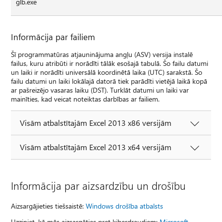
glb.exe
Informācija par failiem
Šī programmatūras atjauninājuma angļu (ASV) versija instalē
failus, kuru atribūti ir norādīti tālāk esošajā tabulā. Šo failu datumi
un laiki ir norādīti universālā koordinētā laika (UTC) sarakstā. Šo
failu datumi un laiki lokālajā datorā tiek parādīti vietējā laikā kopā
ar pašreizējo vasaras laiku (DST). Turklāt datumi un laiki var
mainīties, kad veicat noteiktas darbības ar failiem.
Visām atbalstītajām Excel 2013 x86 versijām
Visām atbalstītajām Excel 2013 x64 versijām
Informācija par aizsardzību un drošību
Aizsargājieties tiešsaistē:
Windows drošība atbalsts
Uzziniet, kā mēs aizsargāties pret kiberdraudiem:
Microsoft