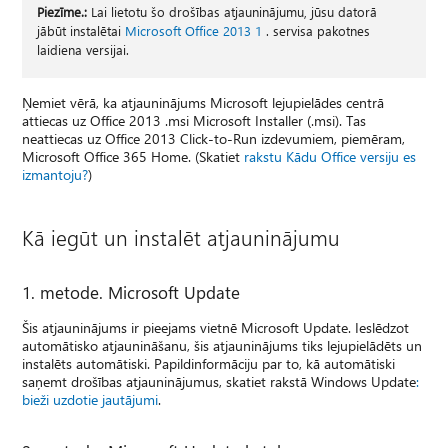
Piezīme.:
Lai lietotu šo drošības atjauninājumu, jūsu datorā
jābūt instalētai
Microsoft Office 2013 1
. servisa pakotnes
laidiena versijai.
Ņemiet vērā, ka atjauninājums Microsoft lejupielādes centrā
attiecas uz Office 2013 .msi Microsoft Installer (.msi). Tas
neattiecas uz Office 2013 Click-to-Run izdevumiem, piemēram,
Microsoft Office 365 Home. (Skatiet
rakstu Kādu Office versiju es
izmantoju?
)
Kā iegūt un instalēt atjauninājumu
1. metode. Microsoft Update
Šis atjauninājums ir pieejams vietnē Microsoft Update. Ieslēdzot
automātisko atjaunināšanu, šis atjauninājums tiks lejupielādēts un
instalēts automātiski. Papildinformāciju par to, kā automātiski
saņemt drošības atjauninājumus, skatiet rakstā Windows Update
:
bieži uzdotie jautājumi
.