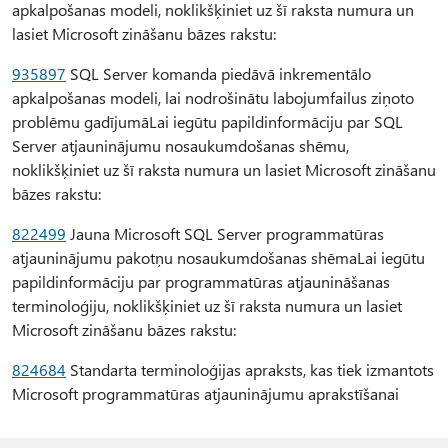
apkalpošanas modeli, noklikšķiniet uz šī raksta numura un
lasiet Microsoft zināšanu bāzes rakstu:
935897
SQL Server komanda piedāvā inkrementālo
apkalpošanas modeli, lai nodrošinātu labojumfailus ziņoto
problēmu gadījumāLai iegūtu papildinformāciju par SQL
Server atjauninājumu nosaukumdošanas shēmu,
noklikšķiniet uz šī raksta numura un lasiet Microsoft zināšanu
bāzes rakstu:
822499
Jauna Microsoft SQL Server programmatūras
atjauninājumu pakotņu nosaukumdošanas shēmaLai iegūtu
papildinformāciju par programmatūras atjaunināšanas
terminoloģiju, noklikšķiniet uz šī raksta numura un lasiet
Microsoft zināšanu bāzes rakstu:
824684
Standarta terminoloģijas apraksts, kas tiek izmantots
Microsoft programmatūras atjauninājumu aprakstīšanai