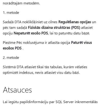
norādītajām metodēm.
1. metode
Sadaļā DTA noklikšķiniet uz cilnes
Regulēšanas opcijas
un
pēc tam sadaļā
Fiziskās dizaina struktūras (PDS)
atlasiet
opciju
Nepaturēt esošo PDS
, lai to paturētu datu bāzē.
Piezīme Pēc noklusējuma ir atlasīta opcija
Paturēt visus
esošos PDS
.
2. metode
Sistēmā DTA atlasiet tikai tās tabulas, kurām vēlaties
optimizēt indeksus, nevis atlasiet visu datu bāzi.
Atsauces
Lai iegūtu papildinformāciju par SQL Server inkrementālās