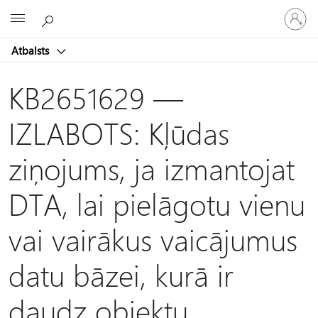
Pieraksti
Microsoft
savā
kontā
Atbalsts
KB2651629 —
IZLABOTS: Kļūdas
ziņojums, ja izmantojat
DTA, lai pielāgotu vienu
vai vairākus vaicājumus
datu bāzei, kurā ir
daudz objektu