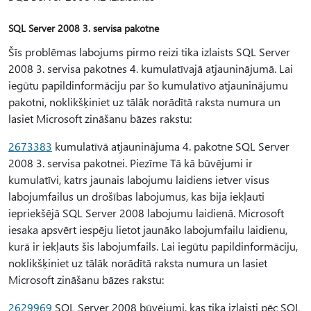
SQL Server 2008 3. servisa pakotne
Šīs problēmas labojums pirmo reizi tika izlaists SQL Server
2008 3. servisa pakotnes 4. kumulatīvajā atjauninājumā. Lai
iegūtu papildinformāciju par šo kumulatīvo atjauninājumu
pakotni, noklikšķiniet uz tālāk norādītā raksta numura un
lasiet Microsoft zināšanu bāzes rakstu:
2673383
kumulatīvā atjauninājuma 4. pakotne SQL Server
2008 3. servisa pakotnei. Piezīme Tā kā būvējumi ir
kumulatīvi, katrs jaunais labojumu laidiens ietver visus
labojumfailus un drošības labojumus, kas bija iekļauti
iepriekšējā SQL Server 2008 labojumu laidienā. Microsoft
iesaka apsvērt iespēju lietot jaunāko labojumfailu laidienu,
kurā ir iekļauts šis labojumfails. Lai iegūtu papildinformāciju,
noklikšķiniet uz tālāk norādītā raksta numura un lasiet
Microsoft zināšanu bāzes rakstu:
2629969
SQL Server 2008 būvējumi, kas tika izlaisti pēc SQL