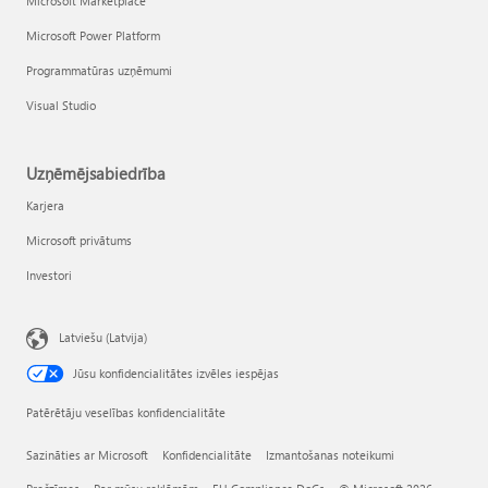
Microsoft Marketplace
Microsoft Power Platform
Programmatūras uzņēmumi
Visual Studio
Uzņēmējsabiedrība
Karjera
Microsoft privātums
Investori
Latviešu (Latvija)
Jūsu konfidencialitātes izvēles iespējas
Patērētāju veselības konfidencialitāte
Sazināties ar Microsoft
Konfidencialitāte
Izmantošanas noteikumi