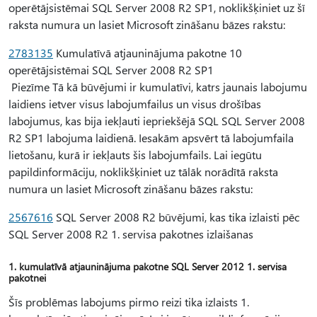
operētājsistēmai SQL Server 2008 R2 SP1, noklikšķiniet uz šī
raksta numura un lasiet Microsoft zināšanu bāzes rakstu:
2783135
Kumulatīvā atjauninājuma pakotne 10
operētājsistēmai SQL Server 2008 R2 SP1
Piezīme Tā kā būvējumi ir kumulatīvi, katrs jaunais labojumu
laidiens ietver visus labojumfailus un visus drošības
labojumus, kas bija iekļauti iepriekšējā SQL SQL Server 2008
R2 SP1 labojuma laidienā. Iesakām apsvērt tā labojumfaila
lietošanu, kurā ir iekļauts šis labojumfails. Lai iegūtu
papildinformāciju, noklikšķiniet uz tālāk norādītā raksta
numura un lasiet Microsoft zināšanu bāzes rakstu:
2567616
SQL Server 2008 R2 būvējumi, kas tika izlaisti pēc
SQL Server 2008 R2 1. servisa pakotnes izlaišanas
1. kumulatīvā atjauninājuma pakotne SQL Server 2012 1. servisa
pakotnei
Šīs problēmas labojums pirmo reizi tika izlaists 1.