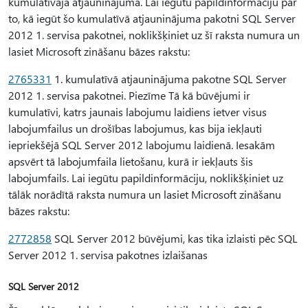
kumulatīvajā atjauninājumā. Lai iegūtu papildinformāciju par
to, kā iegūt šo kumulatīvā atjauninājuma pakotni SQL Server
2012 1. servisa pakotnei, noklikšķiniet uz šī raksta numura un
lasiet Microsoft zināšanu bāzes rakstu:
2765331
1. kumulatīvā atjauninājuma pakotne SQL Server
2012 1. servisa pakotnei. Piezīme Tā kā būvējumi ir
kumulatīvi, katrs jaunais labojumu laidiens ietver visus
labojumfailus un drošības labojumus, kas bija iekļauti
iepriekšējā SQL Server 2012 labojumu laidienā. Iesakām
apsvērt tā labojumfaila lietošanu, kurā ir iekļauts šis
labojumfails. Lai iegūtu papildinformāciju, noklikšķiniet uz
tālāk norādītā raksta numura un lasiet Microsoft zināšanu
bāzes rakstu:
2772858
SQL Server 2012 būvējumi, kas tika izlaisti pēc SQL
Server 2012 1. servisa pakotnes izlaišanas
SQL Server 2012