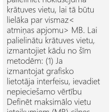
krātuves vietu, lai tā būtu
lielāka par
vismaz<
atmiņas apjomu>
MB. Lai
palielinātu krātuves vietu,
izmantojiet kādu no šīm
metodēm: (1) Ja
izmantojat grafisko
lietotāja interfeisu, ievadiet
nepieciešamo vērtību
Definēt maksimālo vietu
ieteikumiem (MB) cilnes