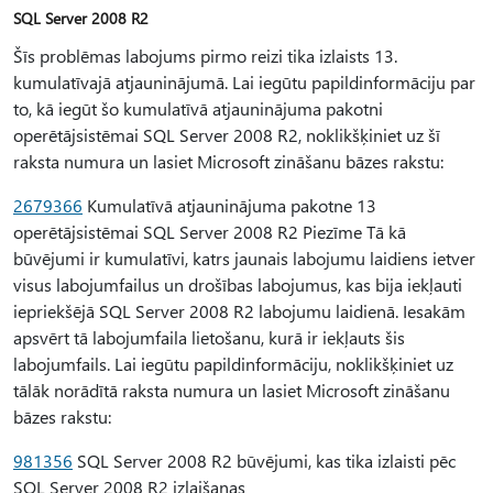
SQL Server 2008 R2
Šīs problēmas labojums pirmo reizi tika izlaists 13.
kumulatīvajā atjauninājumā. Lai iegūtu papildinformāciju par
to, kā iegūt šo kumulatīvā atjauninājuma pakotni
operētājsistēmai SQL Server 2008 R2, noklikšķiniet uz šī
raksta numura un lasiet Microsoft zināšanu bāzes rakstu:
2679366
Kumulatīvā atjauninājuma pakotne 13
operētājsistēmai SQL Server 2008 R2 Piezīme Tā kā
būvējumi ir kumulatīvi, katrs jaunais labojumu laidiens ietver
visus labojumfailus un drošības labojumus, kas bija iekļauti
iepriekšējā SQL Server 2008 R2 labojumu laidienā. Iesakām
apsvērt tā labojumfaila lietošanu, kurā ir iekļauts šis
labojumfails. Lai iegūtu papildinformāciju, noklikšķiniet uz
tālāk norādītā raksta numura un lasiet Microsoft zināšanu
bāzes rakstu:
981356
SQL Server 2008 R2 būvējumi, kas tika izlaisti pēc
SQL Server 2008 R2 izlaišanas