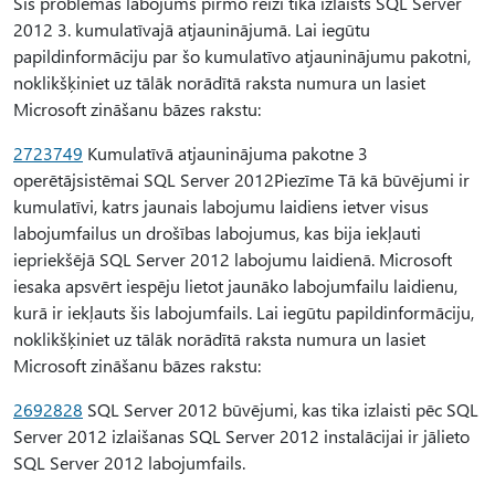
Šīs problēmas labojums pirmo reizi tika izlaists SQL Server
2012 3. kumulatīvajā atjauninājumā. Lai iegūtu
papildinformāciju par šo kumulatīvo atjauninājumu pakotni,
noklikšķiniet uz tālāk norādītā raksta numura un lasiet
Microsoft zināšanu bāzes rakstu:
2723749
Kumulatīvā atjauninājuma pakotne 3
operētājsistēmai SQL Server 2012Piezīme Tā kā būvējumi ir
kumulatīvi, katrs jaunais labojumu laidiens ietver visus
labojumfailus un drošības labojumus, kas bija iekļauti
iepriekšējā SQL Server 2012 labojumu laidienā. Microsoft
iesaka apsvērt iespēju lietot jaunāko labojumfailu laidienu,
kurā ir iekļauts šis labojumfails. Lai iegūtu papildinformāciju,
noklikšķiniet uz tālāk norādītā raksta numura un lasiet
Microsoft zināšanu bāzes rakstu:
2692828
SQL Server 2012 būvējumi, kas tika izlaisti pēc SQL
Server 2012 izlaišanas SQL Server 2012 instalācijai ir jālieto
SQL Server 2012 labojumfails.