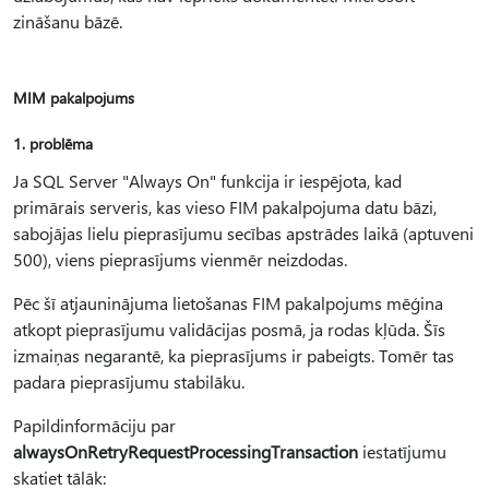
zināšanu bāzē.
MIM pakalpojums
1. problēma
Ja SQL Server "Always On" funkcija ir iespējota, kad
primārais serveris, kas vieso FIM pakalpojuma datu bāzi,
sabojājas lielu pieprasījumu secības apstrādes laikā (aptuveni
500), viens pieprasījums vienmēr neizdodas.
Pēc šī atjauninājuma lietošanas FIM pakalpojums mēģina
atkopt pieprasījumu validācijas posmā, ja rodas kļūda. Šīs
izmaiņas negarantē, ka pieprasījums ir pabeigts. Tomēr tas
padara pieprasījumu stabilāku.
Papildinformāciju par
alwaysOnRetryRequestProcessingTransaction
iestatījumu
skatiet tālāk: