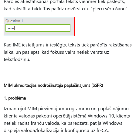
Paroles atiestatīšanas portālā teksts vienmēr tiek paslēpts,
kad rakstāt atbildi. Tas palīdz novērst citu "plecu sērfošanu".
Kad IME iestatījums ir ieslēgts, teksts tiek parādīts rakstīšanas
laikā, un paslēpts, kad fokuss vairs netiek vērsts uz
tekstlodziņu.
MIM akreditācijas nodrošinātāja paplašinājums (SSPR)
1. problēma
Izmantojot MIM pievienojumprogrammu un paplašinājumu
klienta valodas pakotni operētājsistēmā Windows 10, klients
netiek rādīts franču valodā, kā paredzēts, pat ja Windows
displeja valoda/lokalizācija ir konfigurēta uz fr-CA.