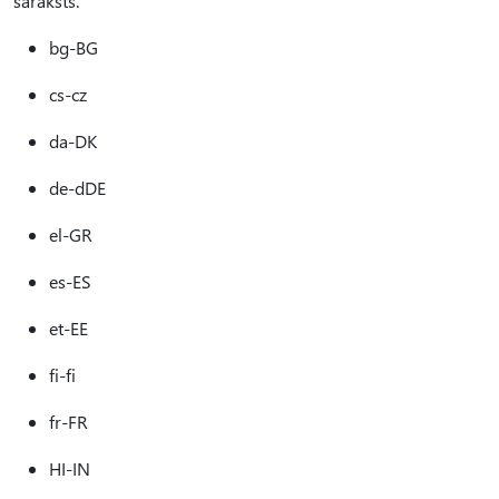
saraksts.
bg-BG
cs-cz
da-DK
de-dDE
el-GR
es-ES
et-EE
fi-fi
fr-FR
HI-IN