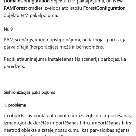
DomainConfiguration
objektu FIM pakalpojumā, un
New-
PAMForest
cmdlet izveidos atbilstošu
ForestConfiguration
objektu FIM pakalpojumā.
Nr. 9
PAM scenārijs, kam ir apstiprinājumi, nedarbojas pareizi, ja
pārvaldītajā (korporācijas) mežā ir bērndomēns.
Pēc šī atjauninājuma instalēšanas šis scenārijs darbojas, kā
paredzēts.
Sinhronizācijas pakalpojums
1. problēma
Ja objekts savienotā datu avotā tiek izslēgts no importēšanas,
izmantojot deklarētās importēšanas filtru, importēšanas filtrs
neatrod objekta aizstājējnosaukumu, kas pārvaldības aģenta