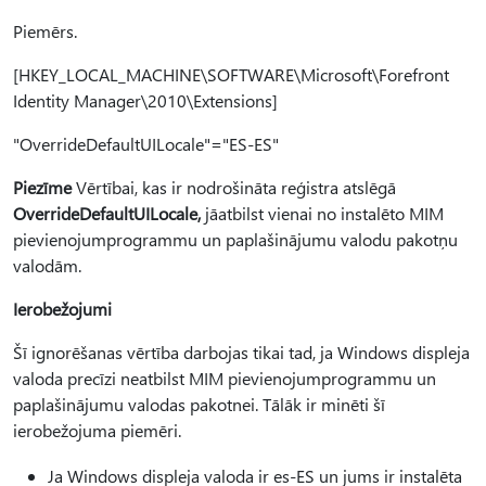
Piemērs.
[HKEY_LOCAL_MACHINE\SOFTWARE\Microsoft\Forefront
Identity Manager\2010\Extensions]
"OverrideDefaultUILocale"="ES-ES"
Piezīme
Vērtībai, kas ir nodrošināta reģistra atslēgā
OverrideDefaultUILocale,
jāatbilst vienai no instalēto MIM
pievienojumprogrammu un paplašinājumu valodu pakotņu
valodām.
Ierobežojumi
Šī ignorēšanas vērtība darbojas tikai tad, ja Windows displeja
valoda precīzi neatbilst MIM pievienojumprogrammu un
paplašinājumu valodas pakotnei. Tālāk ir minēti šī
ierobežojuma piemēri.
Ja Windows displeja valoda ir es-ES un jums ir instalēta