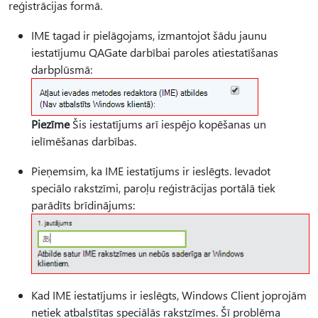
reģistrācijas formā.
IME tagad ir pielāgojams, izmantojot šādu jaunu
iestatījumu QAGate darbībai paroles atiestatīšanas
darbplūsmā:
Piezīme
Šis iestatījums arī iespējo kopēšanas un
ielīmēšanas darbības.
Pieņemsim, ka IME iestatījums ir ieslēgts. Ievadot
speciālo rakstzīmi, paroļu reģistrācijas portālā tiek
parādīts brīdinājums:
Kad IME iestatījums ir ieslēgts, Windows Client joprojām
netiek atbalstītas speciālās rakstzīmes. Šī problēma