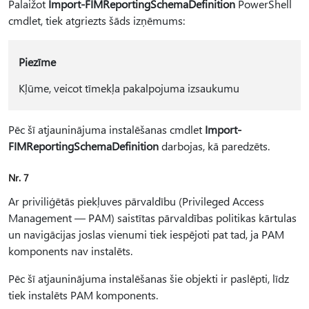
Palaižot
Import-FIMReportingSchemaDefinition
PowerShell
cmdlet, tiek atgriezts šāds izņēmums:
Piezīme
Kļūme, veicot tīmekļa pakalpojuma izsaukumu
Pēc šī atjauninājuma instalēšanas cmdlet
Import-
FIMReportingSchemaDefinition
darbojas, kā paredzēts.
Nr. 7
Ar priviliģētās piekļuves pārvaldību (Privileged Access
Management — PAM) saistītas pārvaldības politikas kārtulas
un navigācijas joslas vienumi tiek iespējoti pat tad, ja PAM
komponents nav instalēts.
Pēc šī atjauninājuma instalēšanas šie objekti ir paslēpti, līdz
tiek instalēts PAM komponents.