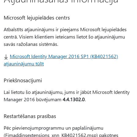
Microsoft lejupielādes centrs
Atbalstīts atjauninājums ir pieejams Microsoft lejupielādes
centrā. Visiem klientiem ieteicams lietot šo atjauninājumu
savās ražošanas sistēmās.
Microsoft Identity Manager 2016 SP1 (KB4021562)
atjauninājumu tūlīt
Priekšnosacījumi
Lai lietotu šo atjauninājumu, jums ir jābūt Microsoft Identity
Manager 2016 būvējumam
4.4.1302.0
.
Restartēšanas prasības
Pēc pievienojumprogrammu un paplašinājumu
(Fimaddinsextensions_xnn_KB4021562.msp) pakotnes