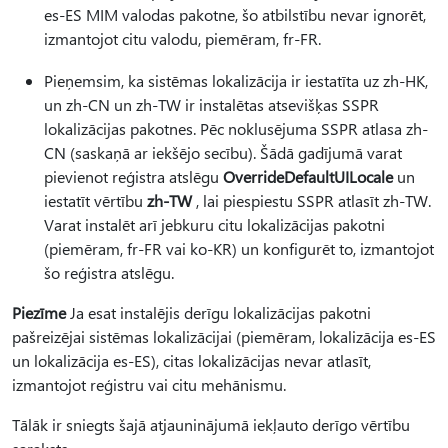
es-ES MIM valodas pakotne, šo atbilstību nevar ignorēt,
izmantojot citu valodu, piemēram, fr-FR.
Pieņemsim, ka sistēmas lokalizācija ir iestatīta uz zh-HK,
un zh-CN un zh-TW ir instalētas atsevišķas SSPR
lokalizācijas pakotnes. Pēc noklusējuma SSPR atlasa zh-
CN (saskaņā ar iekšējo secību). Šādā gadījumā varat
pievienot reģistra atslēgu
OverrideDefaultUILocale
un
iestatīt vērtību
zh-TW
, lai piespiestu SSPR atlasīt zh-TW.
Varat instalēt arī jebkuru citu lokalizācijas pakotni
(piemēram, fr-FR vai ko-KR) un konfigurēt to, izmantojot
šo reģistra atslēgu.
Piezīme
Ja esat instalējis derīgu lokalizācijas pakotni
pašreizējai sistēmas lokalizācijai (piemēram, lokalizācija es-ES
un lokalizācija es-ES), citas lokalizācijas nevar atlasīt,
izmantojot reģistru vai citu mehānismu.
Tālāk ir sniegts šajā atjauninājumā iekļauto derīgo vērtību