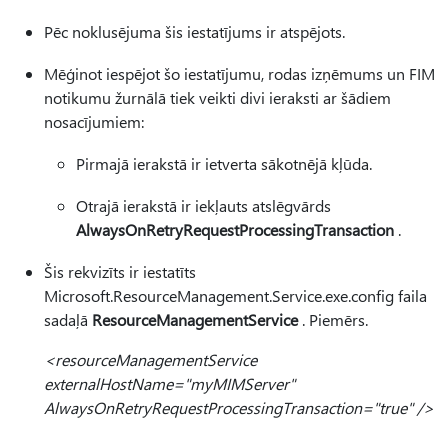
Pēc noklusējuma šis iestatījums ir atspējots.
Mēģinot iespējot šo iestatījumu, rodas izņēmums un FIM
notikumu žurnālā tiek veikti divi ieraksti ar šādiem
nosacījumiem:
Pirmajā ierakstā ir ietverta sākotnējā kļūda.
Otrajā ierakstā ir iekļauts atslēgvārds
AlwaysOnRetryRequestProcessingTransaction
.
Šis rekvizīts ir iestatīts
Microsoft.ResourceManagement.Service.exe.config faila
sadaļā
ResourceManagementService
. Piemērs.
<resourceManagementService
externalHostName="myMIMServer"
AlwaysOnRetryRequestProcessingTransaction="true" />