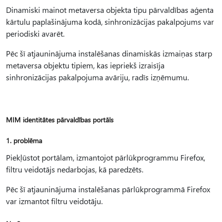
Dinamiski mainot metaversa objekta tipu pārvaldības aģenta
kārtulu paplašinājuma kodā, sinhronizācijas pakalpojums var
periodiski avarēt.
Pēc šī atjauninājuma instalēšanas dinamiskās izmaiņas starp
metaversa objektu tipiem, kas iepriekš izraisīja
sinhronizācijas pakalpojuma avāriju, radīs izņēmumu.
MIM identitātes pārvaldības portāls
1. problēma
Piekļūstot portālam, izmantojot pārlūkprogrammu Firefox,
filtru veidotājs nedarbojas, kā paredzēts.
Pēc šī atjauninājuma instalēšanas pārlūkprogrammā Firefox
var izmantot filtru veidotāju.