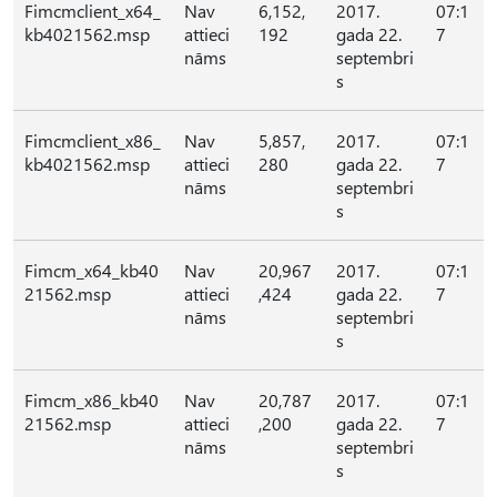
Fimcmclient_x64_
Nav
6,152,
2017.
07:1
kb4021562.msp
attieci
192
gada 22.
7
nāms
septembri
s
Fimcmclient_x86_
Nav
5,857,
2017.
07:1
kb4021562.msp
attieci
280
gada 22.
7
nāms
septembri
s
Fimcm_x64_kb40
Nav
20,967
2017.
07:1
21562.msp
attieci
,424
gada 22.
7
nāms
septembri
s
Fimcm_x86_kb40
Nav
20,787
2017.
07:1
21562.msp
attieci
,200
gada 22.
7
nāms
septembri
s