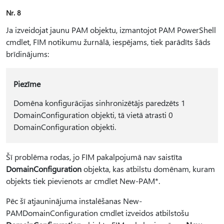
Nr. 8
Ja izveidojat jaunu PAM objektu, izmantojot PAM PowerShell
cmdlet, FIM notikumu žurnālā, iespējams, tiek parādīts šāds
brīdinājums:
Piezīme
Domēna konfigurācijas sinhronizētājs paredzēts 1
DomainConfiguration objekti, tā vietā atrasti 0
DomainConfiguration objekti.
Šī problēma rodas, jo FIM pakalpojumā nav saistīta
DomainConfiguration
objekta, kas atbilstu domēnam, kuram
objekts tiek pievienots ar cmdlet New-PAM*.
Pēc šī atjauninājuma instalēšanas New-
PAMDomainConfiguration cmdlet izveidos atbilstošu