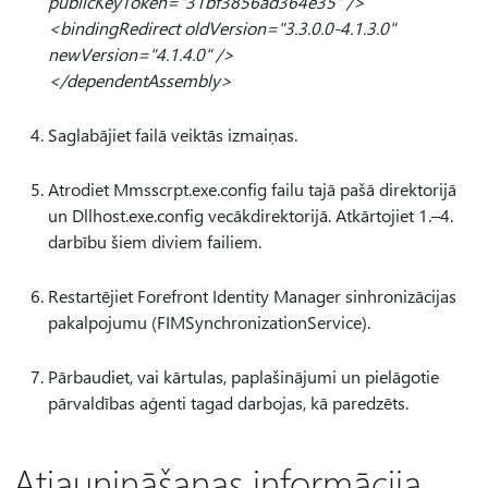
publicKeyToken="31bf3856ad364e35" />
<bindingRedirect oldVersion="3.3.0.0-4.1.3.0"
newVersion="4.1.4.0" />
</dependentAssembly>
Saglabājiet failā veiktās izmaiņas.
Atrodiet Mmsscrpt.exe.config failu tajā pašā direktorijā
un Dllhost.exe.config vecākdirektorijā. Atkārtojiet 1.–4.
darbību šiem diviem failiem.
Restartējiet Forefront Identity Manager sinhronizācijas
pakalpojumu (FIMSynchronizationService).
Pārbaudiet, vai kārtulas, paplašinājumi un pielāgotie
pārvaldības aģenti tagad darbojas, kā paredzēts.
Atjaunināšanas informācija