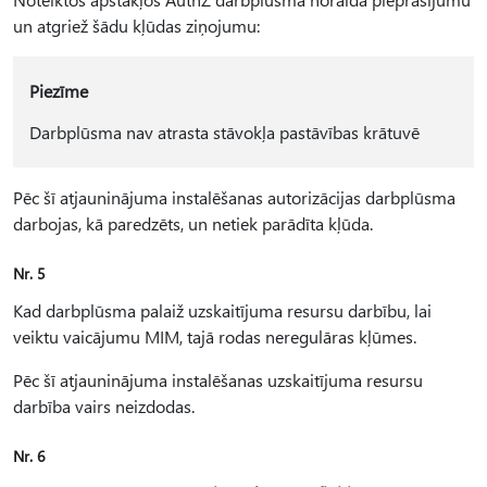
un atgriež šādu kļūdas ziņojumu:
Piezīme
Darbplūsma nav atrasta stāvokļa pastāvības krātuvē
Pēc šī atjauninājuma instalēšanas autorizācijas darbplūsma
darbojas, kā paredzēts, un netiek parādīta kļūda.
Nr. 5
Kad darbplūsma palaiž uzskaitījuma resursu darbību, lai
veiktu vaicājumu MIM, tajā rodas neregulāras kļūmes.
Pēc šī atjauninājuma instalēšanas uzskaitījuma resursu
darbība vairs neizdodas.
Nr. 6