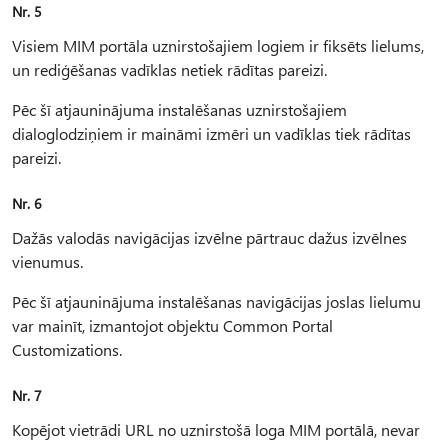
Nr. 5
Visiem MIM portāla uznirstošajiem logiem ir fiksēts lielums,
un rediģēšanas vadīklas netiek rādītas pareizi.
Pēc šī atjauninājuma instalēšanas uznirstošajiem
dialoglodziņiem ir maināmi izmēri un vadīklas tiek rādītas
pareizi.
Nr. 6
Dažās valodās navigācijas izvēlne pārtrauc dažus izvēlnes
vienumus.
Pēc šī atjauninājuma instalēšanas navigācijas joslas lielumu
var mainīt, izmantojot objektu Common Portal
Customizations.
Nr. 7
Kopējot vietrādi URL no uznirstošā loga MIM portālā, nevar