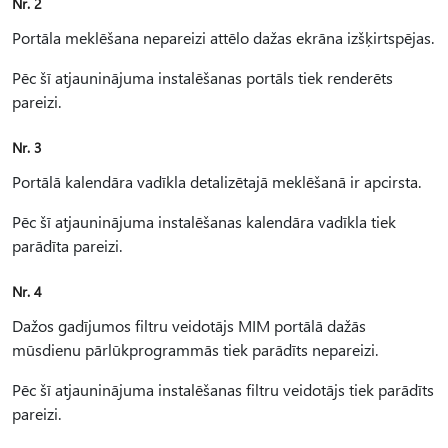
Nr. 2
Portāla meklēšana nepareizi attēlo dažas ekrāna izšķirtspējas.
Pēc šī atjauninājuma instalēšanas portāls tiek renderēts
pareizi.
Nr. 3
Portālā kalendāra vadīkla detalizētajā meklēšanā ir apcirsta.
Pēc šī atjauninājuma instalēšanas kalendāra vadīkla tiek
parādīta pareizi.
Nr. 4
Dažos gadījumos filtru veidotājs MIM portālā dažās
mūsdienu pārlūkprogrammās tiek parādīts nepareizi.
Pēc šī atjauninājuma instalēšanas filtru veidotājs tiek parādīts
pareizi.