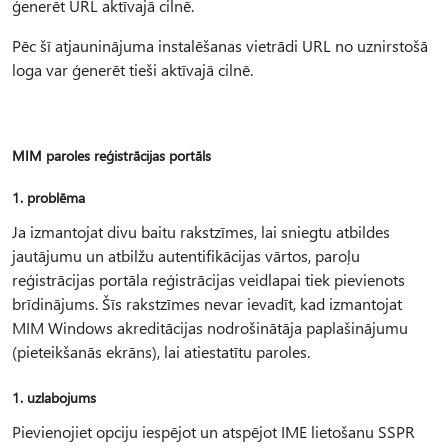
ģenerēt URL aktīvajā cilnē.
Pēc šī atjauninājuma instalēšanas vietrādi URL no uznirstošā
loga var ģenerēt tieši aktīvajā cilnē.
MIM paroles reģistrācijas portāls
1. problēma
Ja izmantojat divu baitu rakstzīmes, lai sniegtu atbildes
jautājumu un atbilžu autentifikācijas vārtos, paroļu
reģistrācijas portāla reģistrācijas veidlapai tiek pievienots
brīdinājums. Šīs rakstzīmes nevar ievadīt, kad izmantojat
MIM Windows akreditācijas nodrošinātāja paplašinājumu
(pieteikšanās ekrāns), lai atiestatītu paroles.
1. uzlabojums
Pievienojiet opciju iespējot un atspējot IME lietošanu SSPR