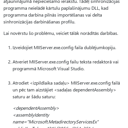
atjauninājumā nepieciešamo ierakstu. Tādēļ sinhronizācijas
programma neielādē kārtulu paplašinājumu DLL, kad
programma darbina pilnās importēšanas vai delta
sinhronizācijas darbināšanas profilu.
Lai novērstu šo problēmu, veiciet tālāk norādītās darbības.
Izveidojiet MIIServer.exe.config faila dublējumkopiju.
Atveriet MIIServer.exe.config failu teksta redaktorā vai
programmā Microsoft Visual Studio.
Atrodiet <izpildlaika sadaļu> MIIServer.exe.config failā
un pēc tam aizstājiet <sadaļas dependentAssembly>
saturu ar šādu saturu:
<dependentAssembly>
<assemblyIdentity
name="Microsoft.MetadirectoryServicesEx"