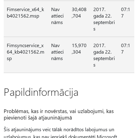
Fimservice_x64_k
Nav
30,408
2017.
07:1
b4021562.msp
attieci
,704
gada 22.
7
nāms
septembri
s
Fimsyncservice_x
Nav
15,970
2017.
07:1
64_kb4021562.m
attieci
,304
gada 22.
7
sp
nāms
septembri
s
Papildinformācija
Problēmas, kas ir novērstas, vai uzlabojumi, kas
pievienoti šajā atjauninājumā
Šis atjauninājums veic tālāk norādītos labojumus un
uzlabojumus, kas nav iepriekš dokumentēti Microsoft