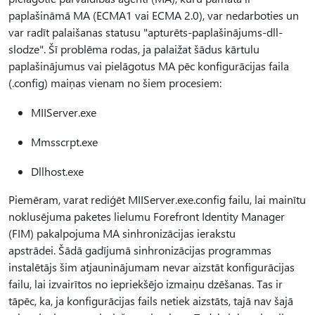
paplašināmā MA (ECMA1 vai ECMA 2.0), var nedarboties un
var radīt palaišanas statusu "apturēts-paplašinājums-dll-
slodze". Šī problēma rodas, ja palaižat šādus kārtulu
paplašinājumus vai pielāgotus MA pēc konfigurācijas faila
(.config) maiņas vienam no šiem procesiem:
MIIServer.exe
Mmsscrpt.exe
Dllhost.exe
Piemēram, varat rediģēt MIIServer.exe.config failu, lai mainītu
noklusējuma paketes lielumu Forefront Identity Manager
(FIM) pakalpojuma MA sinhronizācijas ierakstu
apstrādei. Šādā gadījumā sinhronizācijas programmas
instalētājs šim atjauninājumam nevar aizstāt konfigurācijas
failu, lai izvairītos no iepriekšējo izmaiņu dzēšanas. Tas ir
tāpēc, ka, ja konfigurācijas fails netiek aizstāts, tajā nav šajā