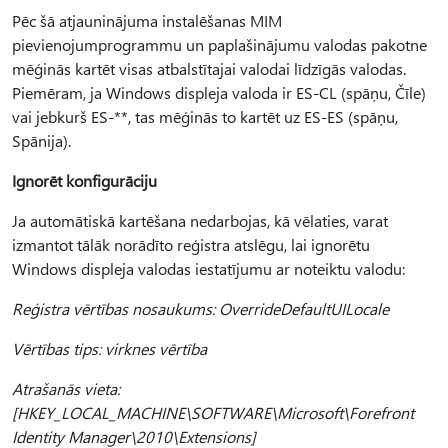
Pēc šā atjauninājuma instalēšanas MIM
pievienojumprogrammu un paplašinājumu valodas pakotne
mēģinās kartēt visas atbalstītajai valodai līdzīgās valodas.
Piemēram, ja Windows displeja valoda ir ES-CL (spāņu, Čīle)
vai jebkurš ES-**, tas mēģinās to kartēt uz ES-ES (spāņu,
Spānija).
Ignorēt konfigurāciju
Ja automātiskā kartēšana nedarbojas, kā vēlaties, varat
izmantot tālāk norādīto reģistra atslēgu, lai ignorētu
Windows displeja valodas iestatījumu ar noteiktu valodu:
Reģistra vērtības nosaukums: OverrideDefaultUILocale
Vērtības tips: virknes vērtība
Atrašanās vieta:
[HKEY_LOCAL_MACHINE\SOFTWARE\Microsoft\Forefront
Identity Manager\2010\Extensions]