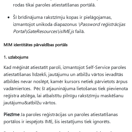
rodas tikai paroles atiestatīšanas portālā.
Šī brīdinājuma rakstzīmju kopas ir pielāgojamas,
izmantojot unikoda diapazonus
\Password reģistrācijas
Portal\GateResources\isIME.js
failā.
MIM identitātes pārvaldības portāls
1. uzlabojums
Kad mēģināt atiestatīt paroli, izmantojot Self-Service paroles
atiestatīšanas līdzekli, jautājumu un atbilžu vārtos ievadītās
atbildes nevar noslēpt, kamēr kursors netiek pārvietots ārpus
vadāmierīces. Pēc šī atjauninājuma lietošanas tiek pievienota
reģistra atslēga, lai atbalstītu pilnīgu rakstzīmju maskēšanu
jautājumu&atbilžu vārtos.
Piezīme
Ja paroles reģistrācijas un paroles atiestatīšanas
portālos ir iespējots IME, šis iestatījums tiek ignorēts.