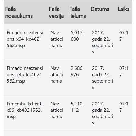
Faila
Faila
Faila
Datums
Laiks
nosaukums
versija
lielums
Fimaddinsextensi
Nav
5,017,
2017.
07:1
ons_x64_kb4021
attieci
600
gada 22.
7
562.msp
nāms
septembri
s
Fimaddinsextensi
Nav
2,686,
2017.
07:1
ons_x86_kb4021
attieci
976
gada 22.
7
562.msp
nāms
septembri
s
Fimcmbulkclient_
Nav
5,210,
2017.
07:1
x86_kb4021562.
attieci
112
gada 22.
7
msp
nāms
septembri
s