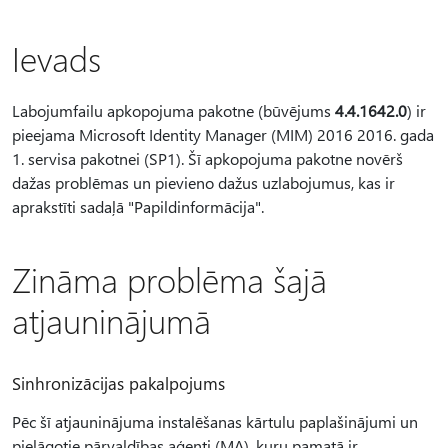
Ievads
Labojumfailu apkopojuma pakotne (būvējums
4.4.1642.0
) ir
pieejama Microsoft Identity Manager (MIM) 2016 2016. gada
1. servisa pakotnei (SP1). Šī apkopojuma pakotne novērš
dažas problēmas un pievieno dažus uzlabojumus, kas ir
aprakstīti sadaļā "Papildinformācija".
Zināma problēma šajā
atjauninājumā
Sinhronizācijas pakalpojums
Pēc šī atjauninājuma instalēšanas kārtulu paplašinājumi un
pielāgotie pārvaldības aģenti (MA), kuru pamatā ir