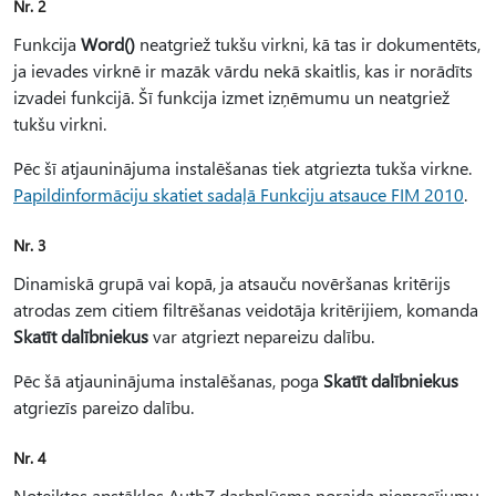
Nr. 2
Funkcija
Word()
neatgriež tukšu virkni, kā tas ir dokumentēts,
ja ievades virknē ir mazāk vārdu nekā skaitlis, kas ir norādīts
izvadei funkcijā. Šī funkcija izmet izņēmumu un neatgriež
tukšu virkni.
Pēc šī atjauninājuma instalēšanas tiek atgriezta tukša virkne.
Papildinformāciju skatiet sadaļā Funkciju atsauce FIM 2010
.
Nr. 3
Dinamiskā grupā vai kopā, ja atsauču novēršanas kritērijs
atrodas zem citiem filtrēšanas veidotāja kritērijiem, komanda
Skatīt dalībniekus
var atgriezt nepareizu dalību.
Pēc šā atjauninājuma instalēšanas, poga
Skatīt dalībniekus
atgriezīs pareizo dalību.
Nr. 4
Noteiktos apstākļos AuthZ darbplūsma noraida pieprasījumu