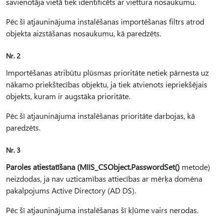
savienotāja vietā tiek identificēts ar viettura nosaukumu.
Pēc šī atjauninājuma instalēšanas importēšanas filtrs atrod
objekta aizstāšanas nosaukumu, kā paredzēts.
Nr. 2
Importēšanas atribūtu plūsmas prioritāte netiek pārnesta uz
nākamo priekštecības objektu, ja tiek atvienots iepriekšējais
objekts, kuram ir augstāka prioritāte.
Pēc šī atjauninājuma instalēšanas prioritāte darbojas, kā
paredzēts.
Nr. 3
Paroles atiestatīšana (MIIS_CSObject.PasswordSet()
metode)
neizdodas, ja nav uzticamības attiecības ar mērķa domēna
pakalpojums Active Directory (AD DS).
Pēc šī atjauninājuma instalēšanas šī kļūme vairs nerodas.