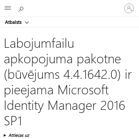
Pieraksti
Microsoft
savā
kontā
Atbalsts
Labojumfailu
apkopojuma pakotne
(būvējums 4.4.1642.0) ir
pieejama Microsoft
Identity Manager 2016
SP1
Attiecas uz