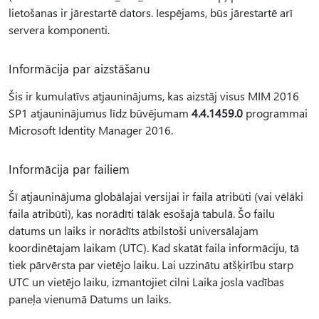
lietošanas ir jārestartē dators. Iespējams, būs jārestartē arī
servera komponenti.
Informācija par aizstāšanu
Šis ir kumulatīvs atjauninājums, kas aizstāj visus MIM 2016
SP1 atjauninājumus līdz būvējumam
4.4.1459.0
programmai
Microsoft Identity Manager 2016.
Informācija par failiem
Šī atjauninājuma globālajai versijai ir faila atribūti (vai vēlāki
faila atribūti), kas norādīti tālāk esošajā tabulā. Šo failu
datums un laiks ir norādīts atbilstoši universālajam
koordinētajam laikam (UTC). Kad skatāt faila informāciju, tā
tiek pārvērsta par vietējo laiku. Lai uzzinātu atšķirību starp
UTC un vietējo laiku, izmantojiet cilni Laika josla vadības
paneļa vienumā Datums un laiks.