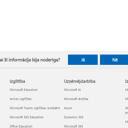
ai šī informācija bija noderīga?
Jā
Nē
Izglītība
Uzņēmējdarbība
I
Microsoft Education
Microsoft AI
Mi
Ierīces izglītībai
Microsoft drošība
Mi
Microsoft Teams izglītības iestādēm
Azure
At
p
Microsoft 365 Education
Dynamics 365
Mi
Office Education
Microsoft 365