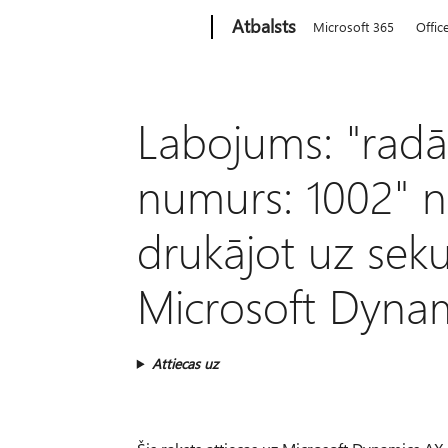
Microsoft
Atbalsts
Microsoft 365
Offic
Labojums: "radā
numurs: 1002" 
drukājot uz sek
Microsoft Dyna
Attiecas uz