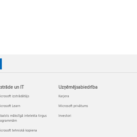
zstrāde un IT
Uzņēmējsabiedrība
crosoft izstrādātājs
Karjera
crosoft Learn
Microsoft privātums
balsts mākslīgā intelekta tirgus
Investori
rogrammām
crosoft tehniskā kopiena