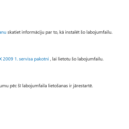
šanu
skatiet informāciju par to, kā instalēt šo labojumfailu.
 2009 1. servisa pakotni
, lai lietotu šo labojumfailu.
 pēc šī labojumfaila lietošanas ir jārestartē.