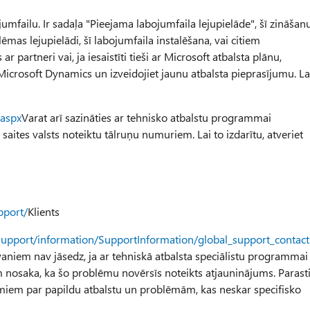
umfailu. Ir sadaļa "Pieejama labojumfaila lejupielāde", šī zināšan
mas lejupielādi, šī labojumfaila instalēšana, vai citiem
r partneri vai, ja iesaistīti tieši ar Microsoft atbalsta plānu,
Microsoft Dynamics un izveidojiet jaunu atbalsta pieprasījumu. La
.aspx
Varat arī sazināties ar tehnisko atbalstu programmai
saites valsts noteiktu tālruņu numuriem. Lai to izdarītu, atveriet
pport/
Klients
support/information/SupportInformation/global_support_contac
aniem nav jāsedz, ja ar tehniskā atbalsta speciālistu programmai
 nosaka, ka šo problēmu novērsīs noteikts atjauninājums. Parast
umiem par papildu atbalstu un problēmām, kas neskar specifisko