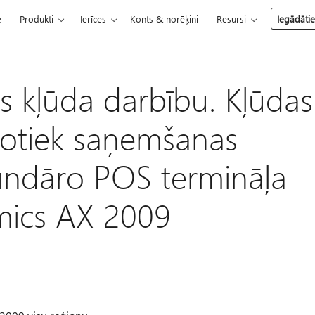
e
Produkti
Ierīces
Konts & norēķini
Resursi
Iegādāti
s kļūda darbību. Kļūdas
notiek saņemšanas
undāro POS termināļa
mics AX 2009