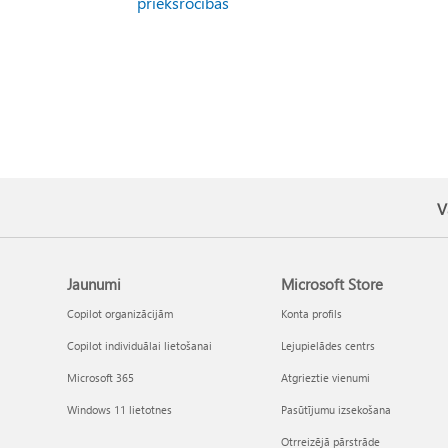
priekšrocības
V
Jaunumi
Microsoft Store
Copilot organizācijām
Konta profils
Copilot individuālai lietošanai
Lejupielādes centrs
Microsoft 365
Atgrieztie vienumi
Windows 11 lietotnes
Pasūtījumu izsekošana
Otrreizējā pārstrāde