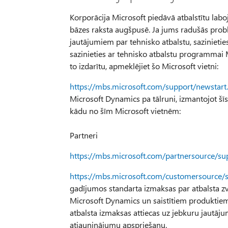
Korporācija Microsoft piedāvā atbalstītu laboj
bāzes raksta augšpusē. Ja jums radušās problē
jautājumiem par tehnisko atbalstu, sazinieties a
sazinieties ar tehnisko atbalstu programmai 
to izdarītu, apmeklējiet šo Microsoft vietni:
https://mbs.microsoft.com/support/newstart
Microsoft Dynamics pa tālruni, izmantojot šīs 
kādu no šīm Microsoft vietnēm:
Partneri
https://mbs.microsoft.com/partnersource/su
https://mbs.microsoft.com/customersource/
gadījumos standarta izmaksas par atbalsta zv
Microsoft Dynamics un saistītiem produktiem
atbalsta izmaksas attiecas uz jebkuru jautāj
atjauninājumu apspriešanu.