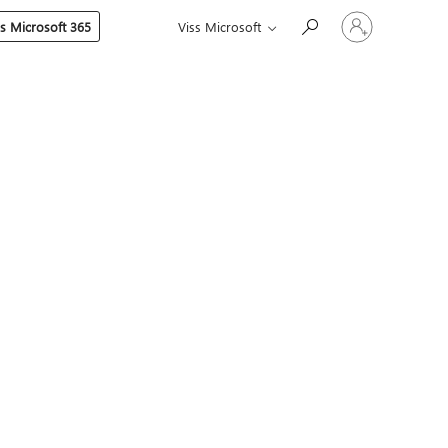
Pierakstieties
es Microsoft 365
Viss Microsoft
savā
kontā