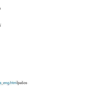
u
i
ts_eng.htm
Īpašos
i