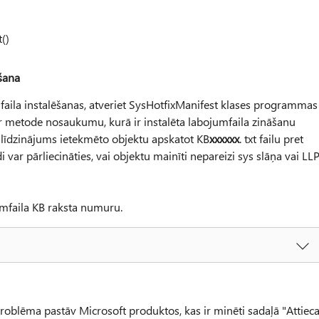
()
šana
ila instalēšanas, atveriet SysHotfixManifest klases programmas
ir metode nosaukumu, kurā ir instalēta labojumfaila zināšanu
salīdzinājums ietekmēto objektu apskatot KB
xxxxxx
. txt failu pret
r pārliecināties, vai objektu mainīti nepareizi sys slāņa vai LL
jumfaila KB raksta numuru.
 problēma pastāv Microsoft produktos, kas ir minēti sadaļā "Attiec