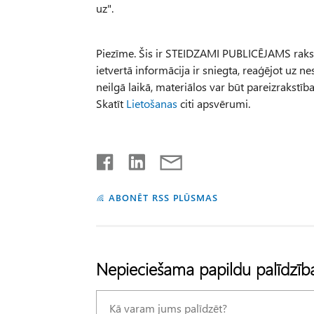
uz".
Piezīme. Šis ir STEIDZAMI PUBLICĒJAMS raksts,
ietvertā informācija ir sniegta, reaģējot uz 
neilgā laikā, materiālos var būt pareizrakstīb
Skatīt
Lietošanas
citi apsvērumi.
ABONĒT RSS PLŪSMAS
Nepieciešama papildu palīdzīb