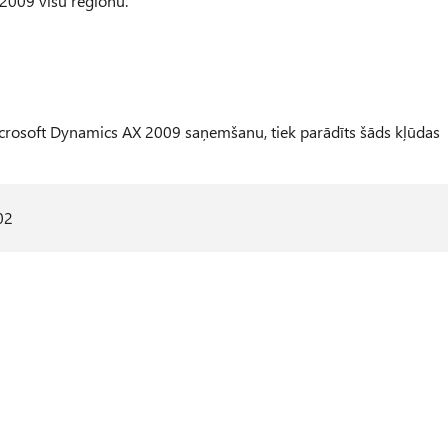
 2009 visu reģionu.
rosoft Dynamics AX 2009 saņemšanu, tiek parādīts šāds kļūdas
02