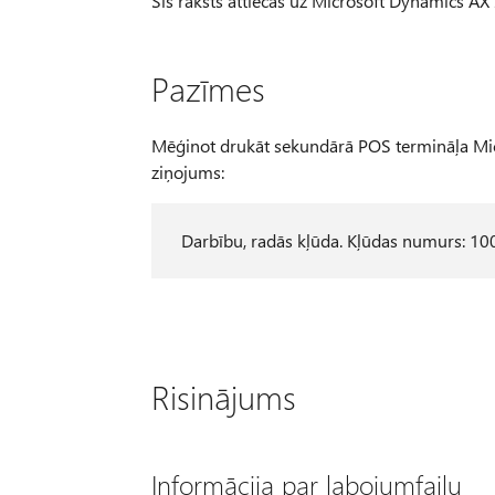
Šis raksts attiecas uz Microsoft Dynamics AX
Pazīmes
Mēģinot drukāt sekundārā POS termināļa Mic
ziņojums:
Darbību, radās kļūda. Kļūdas numurs: 10
Risinājums
Informācija par labojumfailu