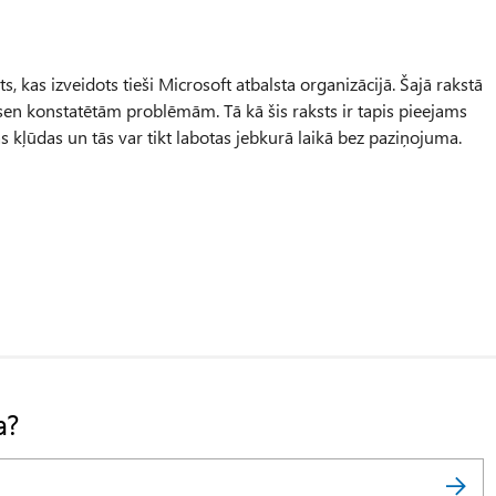
 kas izveidots tieši Microsoft atbalsta organizācijā. Šajā rakstā
nesen konstatētām problēmām. Tā kā šis raksts ir tapis pieejams
as kļūdas un tās var tikt labotas jebkurā laikā bez paziņojuma.
a?