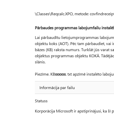
\Classes\Reqcalc.XPO, metode: covfindreceipt
Pārbaudes programmas labojumfailu instalē
Lai pārbaudītu lietojumprogrammas labojumfa
objektu koks (AOT). Pēc tam pārbaudiet, vai 
bāzes (KB) raksta numurs. Turklāt jūs varat 
objektus programmas objektu KOKĀ. Tādējādi va
slānis.
Piezīme. KB
xxxxxx
. txt apzīmē instalēto labo
Informācija par failu
Statuss
Korporācija Microsoft ir apstiprinājusi, ka šī