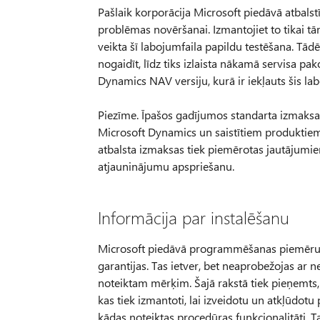
Pašlaik korporācija Microsoft piedāvā atbalstī
problēmas novēršanai. Izmantojiet to tikai tā
veikta šī labojumfaila papildu testēšana. Tād
nogaidīt, līdz tiks izlaista nākamā servisa
Dynamics NAV versiju, kurā ir iekļauts šis lab
Piezīme. Īpašos gadījumos standarta izmaksas 
Microsoft Dynamics un saistītiem produktiem
atbalsta izmaksas tiek piemērotas jautājumi
atjauninājumu apspriešanu.
Informācija par instalēšanu
Microsoft piedāvā programmēšanas piemērus t
garantijas. Tas ietver, bet neaprobežojas ar 
noteiktam mērķim. Šajā rakstā tiek pieņemts,
kas tiek izmantoti, lai izveidotu un atkļūdotu 
kādas noteiktas procedūras funkcionalitāti. T