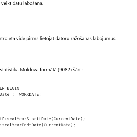
 veikt datu labošana.
rolētā vidē pirms lietojat datoru ražošanas labojumus.
statistika Moldova formātā (9082) šādi:
EN BEGIN
           CurrentDate := WORKDATE;
tFiscalYearStarttDate(CurrentDate);
iscalYearEndtDate(CurrentDate);