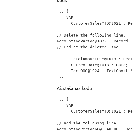
Kods
... {
    VAR
      CustomerSalesYTD@1021 : 
// Delete the following line.
AccountingPeriod@1023 : Record 5
// End of the deleted line.
      TotalAmountLCY@1019 : Dec
      CurrentDate@1018 : Date;
      Text000@1024 : TextCon
...
Aizstāšanas kodu
... {
    VAR
      CustomerSalesYTD@1021 : 
// Add the following line.
AccountingPeriodGB@1040000 : Rec