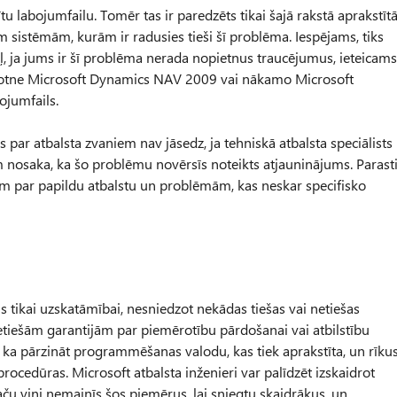
tu labojumfailu. Tomēr tas ir paredzēts tikai šajā rakstā aprakstīt
m sistēmām, kurām ir radusies tieši šī problēma. Iespējams, tiks
ēļ, ja jums ir šī problēma nerada nopietnus traucējumus, ieteicams
 pakotne Microsoft Dynamics NAV 2009 vai nākamo Microsoft
ojumfails.
par atbalsta zvaniem nav jāsedz, ja tehniskā atbalsta speciālists
 nosaka, ka šo problēmu novērsīs noteikts atjauninājums. Parast
em par papildu atbalstu un problēmām, kas neskar specifisko
ikai uzskatāmībai, nesniedzot nekādas tiešas vai netiešas
netiešām garantijām par piemērotību pārdošanai vai atbilstību
 ka pārzināt programmēšanas valodu, kas tiek aprakstīta, un rīkus
procedūras. Microsoft atbalsta inženieri var palīdzēt izskaidrot
aču viņi nemainīs šos piemērus, lai sniegtu skaidrākus, un