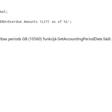
imal;
st 'ENU=Overdue Amounts (LCY) as of %1';
bas periods GB (10560) funkcijā GetAccountingPeriodDate šādi: