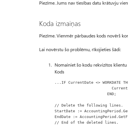
Piezīme. Jums nav tiesības datu krātuvju vien
Koda izmaiņas
Piezīme. Vienmēr pārbaudes kods novērš kont
Lai novērstu šo problēmu, rīkojieties šādi:
Nomainiet šo kodu rekvizītos klientu 
Kods
...IF CurrentDate <> WORKDATE TH
              
                       END;
// Delete the following lines.
StartDate := AccountingPeriod.Ge
EndDate := AccountingPeriod.GetF
// End of the deleted lines.