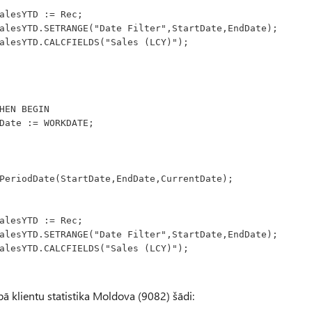
      CustomerSalesYTD := Rec;
           CustomerSalesYTD.SETRANGE("Date Filter",StartDate,EndDate);
         CustomerSalesYTD.CALCFIELDS("Sales (LCY)");
HEN BEGIN
           CurrentDate := WORKDATE;
PeriodDate(StartDate,EndDate,CurrentDate);
      CustomerSalesYTD := Rec;
           CustomerSalesYTD.SETRANGE("Date Filter",StartDate,EndDate);
         CustomerSalesYTD.CALCFIELDS("Sales (LCY)");
ā klientu statistika Moldova (9082) šādi: