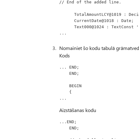
// End of the added line.
      TotalAmountLCY@1019 : Dec
      CurrentDate@1018 : Date;
      Text000@1024 : TextCon
...
Nomainiet šo kodu tabulā grāmatvedī
Kods
... END;
    END;
    BEGIN
    {
...
Aizstāšanas kodu
...END;
    END;