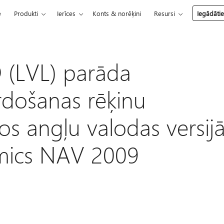
e
Produkti
Ierīces
Konts & norēķini
Resursi
Iegādāti
 (LVL) parāda
rdošanas rēķinu
os angļu valodas versij
mics NAV 2009