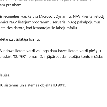
ašām prasībām.
liecinieties, vai, ka visi Microsoft Dynamics NAV klienta lietotāji 
Dynamics NAV lietojumprogrammu serveris (NAS) pakalpojumus.
 pieteicies datorā, kad izmantojat šo labojumfailu.
lētai izstrādātāja licenci.
 Windows lietotājvārdi vai logā datu bāzes lietotājvārdi piešķirt
iešķirt "SUPER" lomas ID, ir jāpārbauda lietotāja konts ir šādas
ļaujas.
210 sistēmas un sistēmas objekta ID 9015