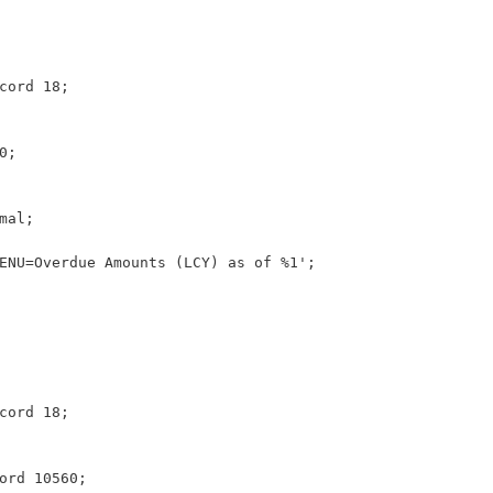
Record 18;
0;
imal;
st 'ENU=Overdue Amounts (LCY) as of %1';
Record 18;
ord 10560;