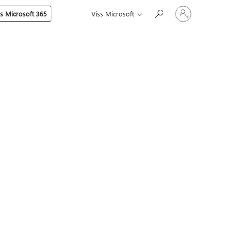
Pierakstieties
es Microsoft 365
Viss Microsoft
savā
kontā
ā