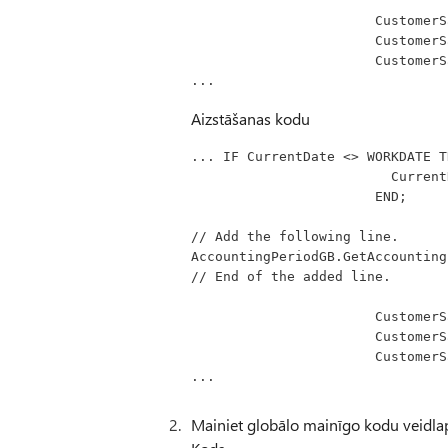
                 
            
              
...
Aizstāšanas kodu
... IF CurrentDate <> WORKDATE T
              
                       END;
// Add the following line.
AccountingPeriodGB.GetAccounting
// End of the added line.
                 
            
              
...
Mainiet globālo mainīgo kodu veidlap