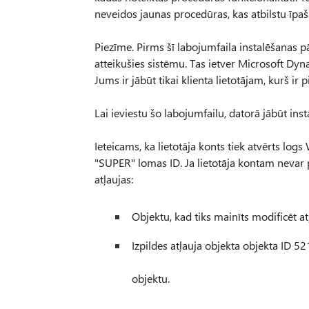
neveidos jaunas procedūras, kas atbilstu īp
Piezīme. Pirms šī labojumfaila instalēšanas pār
atteikušies sistēmu. Tas ietver Microsoft 
Jums ir jābūt tikai klienta lietotājam, kurš ir
Lai ieviestu šo labojumfailu, datorā jābūt insta
Ieteicams, ka lietotāja konts tiek atvērts logs
"SUPER" lomas ID. Ja lietotāja kontam nevar p
atļaujas:
Objektu, kad tiks mainīts modificēt at
Izpildes atļauja objekta objekta ID 5
objektu.