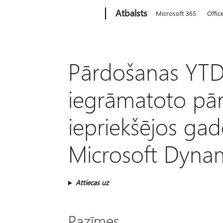
Microsoft
Atbalsts
Microsoft 365
Offic
Pārdošanas YTD
iegrāmatoto pā
iepriekšējos gad
Microsoft Dyna
Attiecas uz
Pazīmes