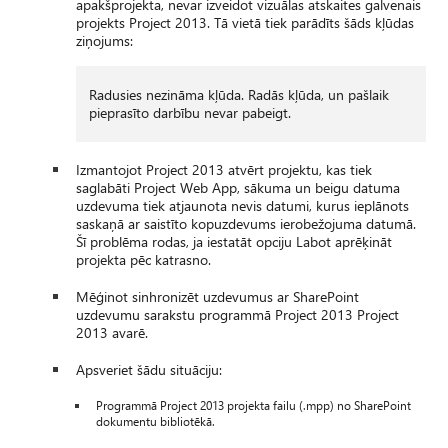
apakšprojekta, nevar izveidot vizuālas atskaites galvenais
projekts Project 2013. Tā vietā tiek parādīts šāds kļūdas
ziņojums:
Radusies nezināma kļūda. Radās kļūda, un pašlaik
pieprasīto darbību nevar pabeigt.
Izmantojot Project 2013 atvērt projektu, kas tiek
saglabāti Project Web App, sākuma un beigu datuma
uzdevuma tiek atjaunota nevis datumi, kurus ieplānots
saskaņā ar saistīto kopuzdevums ierobežojuma datumā.
Šī problēma rodas, ja iestatāt opciju Labot aprēķināt
projekta pēc katrasno.
Mēģinot sinhronizēt uzdevumus ar SharePoint
uzdevumu sarakstu programmā Project 2013 Project
2013 avarē.
Apsveriet šādu situāciju:
Programmā Project 2013 projekta failu (.mpp) no SharePoint
dokumentu bibliotēkā.