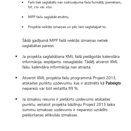
Fails tiek saglabāts nav noklusējuma faila formātā, piemēram,.
txt, csv vai. xlsx.
MPP failu saglabāt atvērtu.
Projekta veiktās izmaiņas un pēc tam saglabājiet to.
Šādā gadījumā MPP failā veiktās izmaiņas netiek
saglabātas pareizi.
Ja projekta saglabāšana XML failā pielāgotās kalendāra
informācija, iespējams, nesaglabās. Tādēļ, atverot XML
failu, kalendāra informācija nav atrasta.
Atverot XML projekta failu programmā Project 2013,
atskaites punktu uzdevumu, kas ir atzīmēts kā
Pabeigts
nepareizi var būt iestatīta 99 %.
Ja izmaksu resurss ir piešķirts uzdevums atskaites
punktu, iestatot projekta bāzlīniju Project 2013 laika
summu izmaksas uzdevums ir nepareizi uzrādīts
piešķiršanas atlikušās izmaksas.