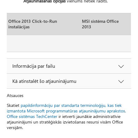
Atjaunināšanas opcijas
vienums netiek rādīts.
Office 2013 Click-to-Run
MSI sistēma Office
instalācijas
2013
Informācija par failu
Kā atinstalēt šo atjauninājumu
Atsauces
Skatiet
papildinformāciju par standarta terminoloģiju, kas tiek
izmantota Microsoft programmatūras atjauninājumu aprakstos
.
Office sistēmas TechCenter
ir ietverti jaunākie administratīvie
atjauninājumi un stratēģiskās izvietošanas resursi visām Office
versijām.