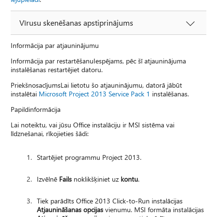
Vīrusu skenēšanas apstiprinājums
Informācija par atjauninājumu
Informācija par restartēšanuIespējams, pēc šī atjauninājuma
instalēšanas restartējiet datoru.
PriekšnosacījumsLai lietotu šo atjauninājumu, datorā jābūt
instalētai
Microsoft Project 2013 Service Pack 1
instalēšanas.
Papildinformācija
Lai noteiktu, vai jūsu Office instalāciju ir MSI sistēma vai
līdznešanai, rīkojieties šādi:
Startējiet programmu Project 2013.
Izvēlnē
Fails
noklikšķiniet uz
kontu
.
Tiek parādīts Office 2013 Click-to-Run instalācijas
Atjaunināšanas opcijas
vienumu. MSI formāta instalācijas