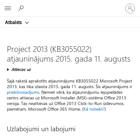
Pieraksti
Microsoft
savā
kontā
Atbalsts
Project 2013 (KB3055022)
atjauninājums 2015. gada 11. augusts
Attiecas uz
Šajā rakstā aprakstīts atjauninājums KB3055022 Microsoft Project
2013, kas tika izlaista 2015. gada 11. augusts. Šis atjauninājums ir
priekšnosacījums
. Ņemiet vērā, ka atjauninājumu lejupielādes
centrs attiecas uz Microsoft Installer (MSI)-sistēma Office 2013
versija. Tas neattiecas uz Office 2013 Click-to-Run izdevumos,
piemēram, Microsoft Office 365 Home. (
Kā noteikt?
)
Uzlabojumi un labojumi