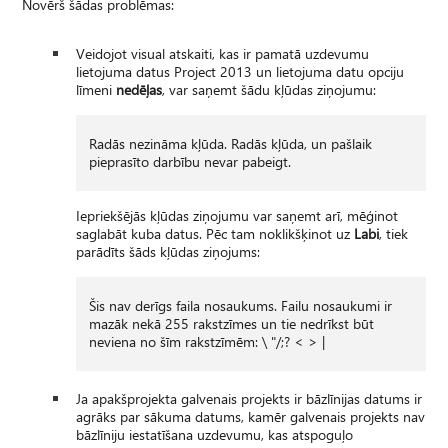
Novērš šādas problēmas:
Veidojot visual atskaiti, kas ir pamatā uzdevumu
lietojuma datus Project 2013 un lietojuma datu opciju
līmeni
nedēļas
, var saņemt šādu kļūdas ziņojumu:
Radās nezināma kļūda. Radās kļūda, un pašlaik
pieprasīto darbību nevar pabeigt.
Iepriekšējās kļūdas ziņojumu var saņemt arī, mēģinot
saglabāt kuba datus. Pēc tam noklikšķinot uz
Labi
, tiek
parādīts šāds kļūdas ziņojums:
Šis nav derīgs faila nosaukums. Failu nosaukumi ir
mazāk nekā 255 rakstzīmes un tie nedrīkst būt
neviena no šīm rakstzīmēm: \ "/;? < > |
Ja apakšprojekta galvenais projekts ir bāzlīnijas datums ir
agrāks par sākuma datums, kamēr galvenais projekts nav
bāzlīniju iestatīšana uzdevumu, kas atspoguļo