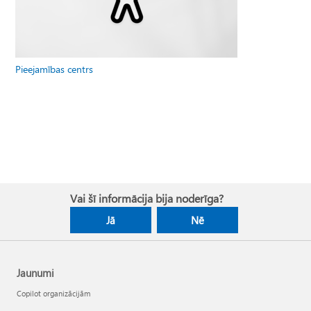
Pieejamības centrs
Vai šī informācija bija noderīga?
Jā
Nē
Jaunumi
Copilot organizācijām