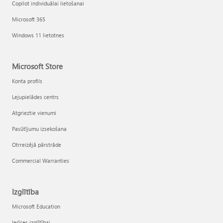
Copilot individuālai lietošanai
Microsoft 365
Windows 11 lietotnes
Microsoft Store
Konta profils
Lejupielādes centrs
Atgrieztie vienumi
Pasūtījumu izsekošana
Otrreizējā pārstrāde
Commercial Warranties
Izglītība
Microsoft Education
Ierīces izglītībai