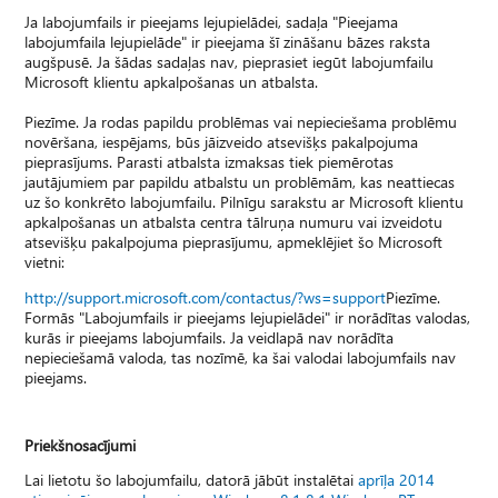
Ja labojumfails ir pieejams lejupielādei, sadaļa "Pieejama
labojumfaila lejupielāde" ir pieejama šī zināšanu bāzes raksta
augšpusē. Ja šādas sadaļas nav, pieprasiet iegūt labojumfailu
Microsoft klientu apkalpošanas un atbalsta.
Piezīme. Ja rodas papildu problēmas vai nepieciešama problēmu
novēršana, iespējams, būs jāizveido atsevišķs pakalpojuma
pieprasījums. Parasti atbalsta izmaksas tiek piemērotas
jautājumiem par papildu atbalstu un problēmām, kas neattiecas
uz šo konkrēto labojumfailu. Pilnīgu sarakstu ar Microsoft klientu
apkalpošanas un atbalsta centra tālruņa numuru vai izveidotu
atsevišķu pakalpojuma pieprasījumu, apmeklējiet šo Microsoft
vietni:
http://support.microsoft.com/contactus/?ws=support
Piezīme.
Formās "Labojumfails ir pieejams lejupielādei" ir norādītas valodas,
kurās ir pieejams labojumfails. Ja veidlapā nav norādīta
nepieciešamā valoda, tas nozīmē, ka šai valodai labojumfails nav
pieejams.
Priekšnosacījumi
Lai lietotu šo labojumfailu, datorā jābūt instalētai
aprīļa 2014