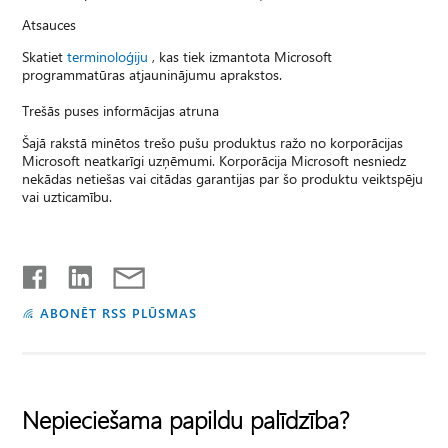
Atsauces
Skatiet
terminoloģiju
, kas tiek izmantota Microsoft
programmatūras atjauninājumu aprakstos.
Trešās puses informācijas atruna
Šajā rakstā minētos trešo pušu produktus ražo no korporācijas
Microsoft neatkarīgi uzņēmumi. Korporācija Microsoft nesniedz
nekādas netiešas vai citādas garantijas par šo produktu veiktspēju
vai uzticamību.
ABONĒT RSS PLŪSMAS
Nepieciešama papildu palīdzība?