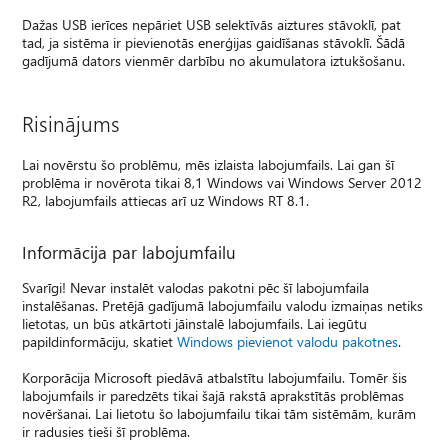
Dažas USB ierīces nepāriet USB selektīvās aiztures stāvoklī, pat
tad, ja sistēma ir pievienotās enerģijas gaidīšanas stāvoklī. Šādā
gadījumā dators vienmēr darbību no akumulatora iztukšošanu.
Risinājums
Lai novērstu šo problēmu, mēs izlaista labojumfails. Lai gan šī
problēma ir novērota tikai 8,1 Windows vai Windows Server 2012
R2, labojumfails attiecas arī uz Windows RT 8.1.
Informācija par labojumfailu
Svarīgi! Nevar instalēt valodas pakotni pēc šī labojumfaila
instalēšanas. Pretējā gadījumā labojumfailu valodu izmaiņas netiks
lietotas, un būs atkārtoti jāinstalē labojumfails. Lai iegūtu
papildinformāciju, skatiet
Windows pievienot valodu pakotnes
.
Korporācija Microsoft piedāvā atbalstītu labojumfailu. Tomēr šis
labojumfails ir paredzēts tikai šajā rakstā aprakstītās problēmas
novēršanai. Lai lietotu šo labojumfailu tikai tām sistēmām, kurām
ir radusies tieši šī problēma.