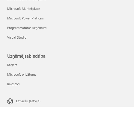
Microsoft Marketplace
Microsoft Power Platform
Programmatūras uzņēmumi
Visual Studio
Uzņēmējsabiedrība
Karjera
Microsoft privātums
Investori
Latviešu (Latvija)
Jūsu konfidencialitātes izvēles iespējas
Patērētāju veselības konfidencialitāte
Sazināties ar Microsoft
Konfidencialitāte
Izmantošanas noteikumi