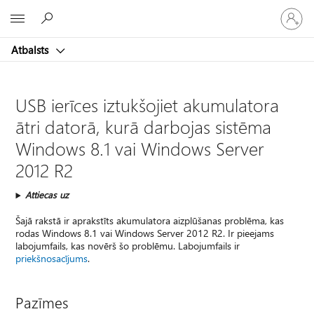
Pieraksti
Microsoft
savā
kontā
Atbalsts
USB ierīces iztukšojiet akumulatora
ātri datorā, kurā darbojas sistēma
Windows 8.1 vai Windows Server
2012 R2
Attiecas uz
Šajā rakstā ir aprakstīts akumulatora aizplūšanas problēma, kas
rodas Windows 8.1 vai Windows Server 2012 R2. Ir pieejams
labojumfails, kas novērš šo problēmu. Labojumfails ir
priekšnosacījums
.
Pazīmes