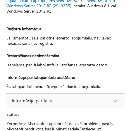
atjauninājumu apkopojums Windows 8,1 8,1 Windows RT un
Windows Server 2012 R2 (2919355)
instalēt Windows 8.1 vai
Windows Server 2012 R2.
Reģistra informācija
Lai izmantotu šajā pakotnē ietverto labojumfailu, nav jāveic
nekādas izmaiņas reģistrā.
Restartēšanas nepieciešamība
Iespējams, pēc šī labojumfaila lietošanas jārestartē dators.
Informācija par labojumfaila aizstāšanu
Šis labojumfails neaizstāj iepriekš izlaistu labojumfailu.
Informācija par failu
Statuss
Korporācija Microsoft ir apstiprinājusi, ka šī problēma pastāv
Microsoft produktos, kas ir minēti sadaļā "Attiecas uz".