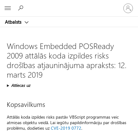
Pieraksti
Microsoft
savā
kontā
Atbalsts
Windows Embedded POSReady
2009 attālās koda izpildes risks
drošības atjauninājuma apraksts: 12.
marts 2019
Attiecas uz
Kopsavilkums
Attālās koda izpildes risks pastāv VBScript programmas veic
atmiņas objektu veidā. Lai iegūtu papildinformāciju par drošības
problēmu, dodieties uz
CVE-2019 0772
.