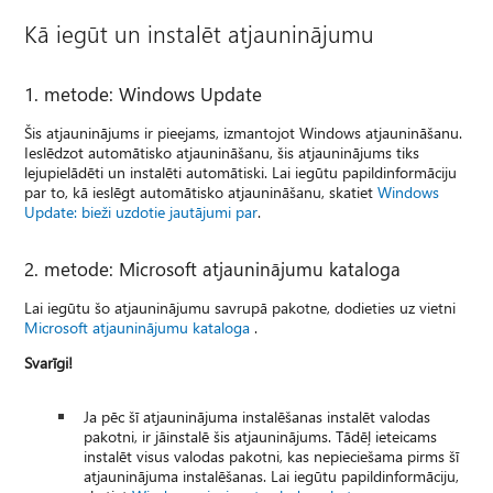
Kā iegūt un instalēt atjauninājumu
1. metode: Windows Update
Šis atjauninājums ir pieejams, izmantojot Windows atjaunināšanu.
Ieslēdzot automātisko atjaunināšanu, šis atjauninājums tiks
lejupielādēti un instalēti automātiski. Lai iegūtu papildinformāciju
par to, kā ieslēgt automātisko atjaunināšanu, skatiet
Windows
Update: bieži uzdotie jautājumi par
.
2. metode: Microsoft atjauninājumu kataloga
Lai iegūtu šo atjauninājumu savrupā pakotne, dodieties uz vietni
Microsoft atjauninājumu kataloga
.
Svarīgi!
Ja pēc šī atjauninājuma instalēšanas instalēt valodas
pakotni, ir jāinstalē šis atjauninājums. Tādēļ ieteicams
instalēt visus valodas pakotni, kas nepieciešama pirms šī
atjauninājuma instalēšanas. Lai iegūtu papildinformāciju,