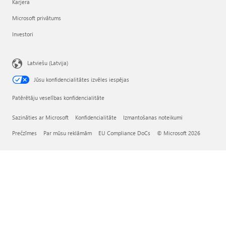
Karjera
Microsoft privātums
Investori
Latviešu (Latvija)
Jūsu konfidencialitātes izvēles iespējas
Patērētāju veselības konfidencialitāte
Sazināties ar Microsoft
Konfidencialitāte
Izmantošanas noteikumi
Prečzīmes
Par mūsu reklāmām
EU Compliance DoCs
© Microsoft 2026