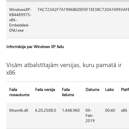
WindowsXP-
7AC723A2F7A1996B6DEFEF1EE38C720A74993AF
KB4489975-
x86-
Embedded-
ENU.exe
Informācija par Windows XP failu
Visām atbalstītajām versijas, kuru pamatā ir
x86
Faila
Faila versija
Faila
Datums
Laiks
Plat
nosaukums
lielums
Msxml6.dll
6.20.2508.0
1,448,960
09-
00:40
x86
Feb-
2019