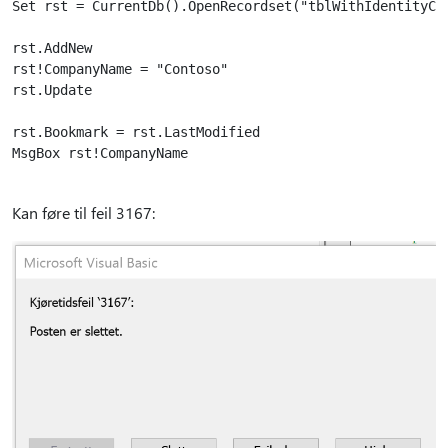
Set rst = CurrentDb().OpenRecordset("tblWithIdentityCol
rst.AddNew

rst!CompanyName = "Contoso"

rst.Update

rst.Bookmark = rst.LastModified

MsgBox rst!CompanyName

Kan føre til feil 3167: