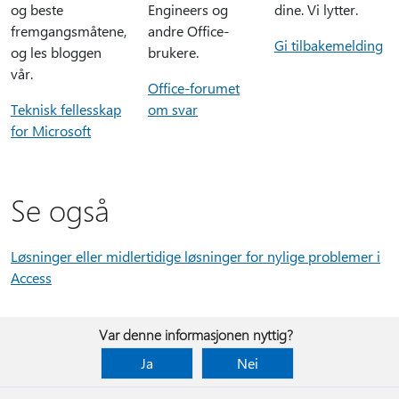
og beste
Engineers og
dine. Vi lytter.
fremgangsmåtene,
andre Office-
Gi tilbakemelding
og les bloggen
brukere.
vår.
Office-forumet
Teknisk fellesskap
om svar
for Microsoft
Se også
Løsninger eller midlertidige løsninger for nylige problemer i
Access
Var denne informasjonen nyttig?
Ja
Nei