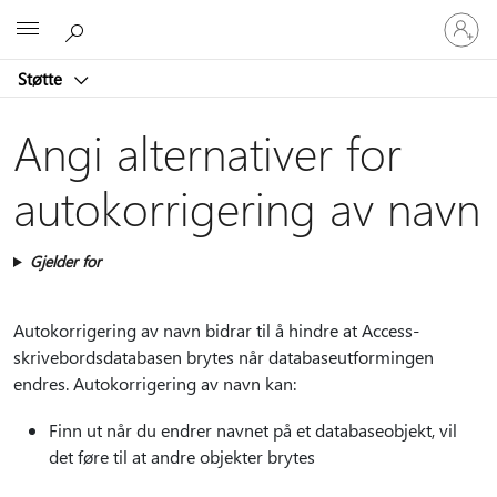
Logg
Microsoft
på
kontoen
Støtte
din
Angi alternativer for
autokorrigering av navn
Gjelder for
Autokorrigering av navn bidrar til å hindre at Access-
skrivebordsdatabasen brytes når databaseutformingen
endres. Autokorrigering av navn kan:
Finn ut når du endrer navnet på et databaseobjekt, vil
det føre til at andre objekter brytes