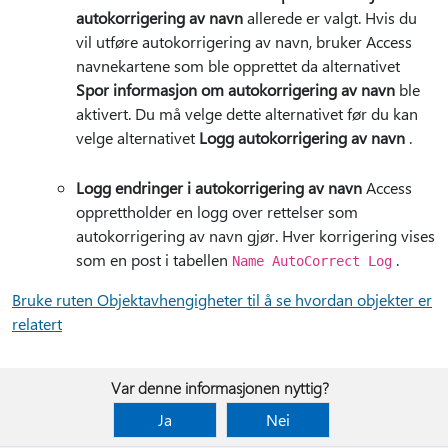
autokorrigering av navn
allerede er valgt. Hvis du
vil utføre autokorrigering av navn, bruker Access
navnekartene som ble opprettet da alternativet
Spor informasjon om autokorrigering av navn
ble
aktivert. Du må velge dette alternativet før du kan
velge alternativet
Logg autokorrigering av navn
.
Logg endringer i autokorrigering av navn
Access
opprettholder en logg over rettelser som
autokorrigering av navn gjør. Hver korrigering vises
som en post i tabellen
.
Name AutoCorrect Log
Bruke ruten Objektavhengigheter til å se hvordan objekter er
relatert
Var denne informasjonen nyttig?
Ja
Nei