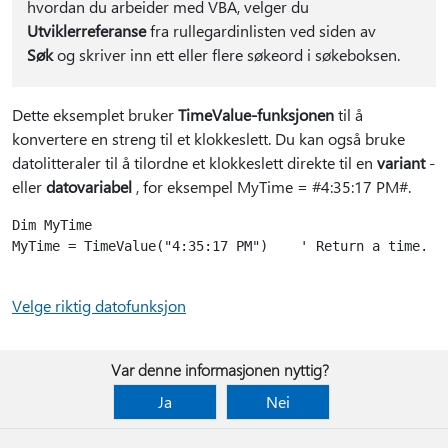
hvordan du arbeider med VBA, velger du
Utviklerreferanse
fra rullegardinlisten ved siden av
Søk
og skriver inn ett eller flere søkeord i søkeboksen.
Dette eksemplet bruker
TimeValue-funksjonen
til å
konvertere en streng til et klokkeslett. Du kan også bruke
datolitteraler til å tilordne et klokkeslett direkte til en
variant
-
eller
datovariabel
, for eksempel MyTime = #4:35:17 PM#.
Dim MyTime

MyTime = TimeValue("4:35:17 PM")    ' Return a time.

Velge riktig datofunksjon
Var denne informasjonen nyttig?
Ja
Nei