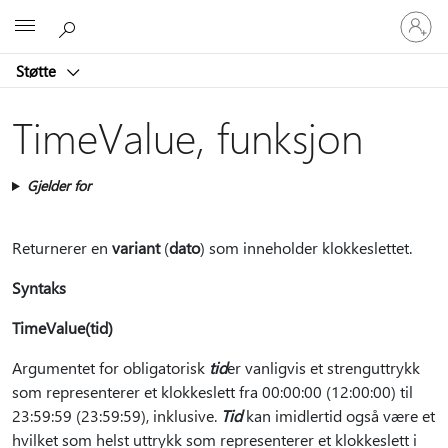
Logg
Microsoft
på
kontoen
Støtte
din
TimeValue, funksjon
Gjelder for
Returnerer en
variant
(
dato
) som inneholder klokkeslettet.
Syntaks
TimeValue(tid)
Argumentet for obligatorisk
tid
er vanligvis et strenguttrykk
som representerer et klokkeslett fra 00:00:00 (12:00:00) til
23:59:59 (23:59:59), inklusive.
Tid
kan imidlertid også være et
hvilket som helst uttrykk som representerer et klokkeslett i