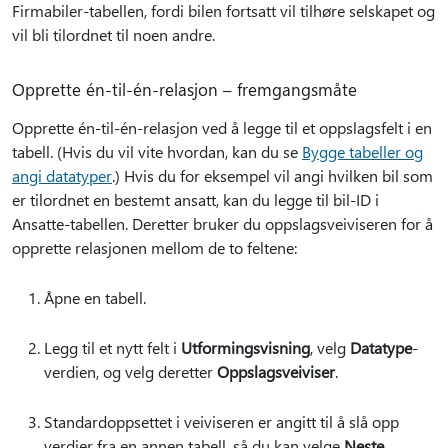
Firmabiler-tabellen, fordi bilen fortsatt vil tilhøre selskapet og
vil bli tilordnet til noen andre.
Opprette én-til-én-relasjon – fremgangsmåte
Opprette én-til-én-relasjon ved å legge til et oppslagsfelt i en
tabell. (Hvis du vil vite hvordan, kan du se
Bygge tabeller og
angi datatyper
.) Hvis du for eksempel vil angi hvilken bil som
er tilordnet en bestemt ansatt, kan du legge til bil-ID i
Ansatte-tabellen. Deretter bruker du oppslagsveiviseren for å
opprette relasjonen mellom de to feltene:
Åpne en tabell.
Legg til et nytt felt i
Utformingsvisning
, velg
Datatype
-
verdien, og velg deretter
Oppslagsveiviser
.
Standardoppsettet i veiviseren er angitt til å slå opp
verdier fra en annen tabell, så du kan velge
Neste
.