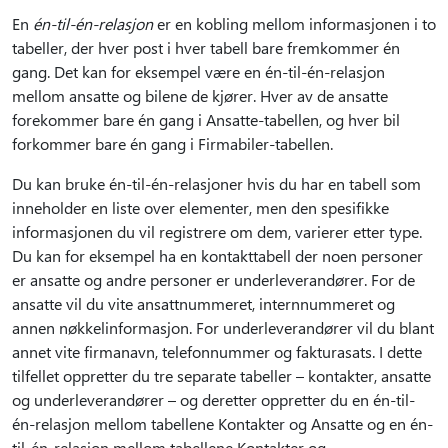
En
én-til-én-relasjon
er en kobling mellom informasjonen i to
tabeller, der hver post i hver tabell bare fremkommer én
gang. Det kan for eksempel være en én-til-én-relasjon
mellom ansatte og bilene de kjører. Hver av de ansatte
forekommer bare én gang i Ansatte-tabellen, og hver bil
forkommer bare én gang i Firmabiler-tabellen.
Du kan bruke én-til-én-relasjoner hvis du har en tabell som
inneholder en liste over elementer, men den spesifikke
informasjonen du vil registrere om dem, varierer etter type.
Du kan for eksempel ha en kontakttabell der noen personer
er ansatte og andre personer er underleverandører. For de
ansatte vil du vite ansattnummeret, internnummeret og
annen nøkkelinformasjon. For underleverandører vil du blant
annet vite firmanavn, telefonnummer og fakturasats. I dette
tilfellet oppretter du tre separate tabeller – kontakter, ansatte
og underleverandører – og deretter oppretter du en én-til-
én-relasjon mellom tabellene Kontakter og Ansatte og en én-
til-én-relasjon mellom tabellene Kontakter og