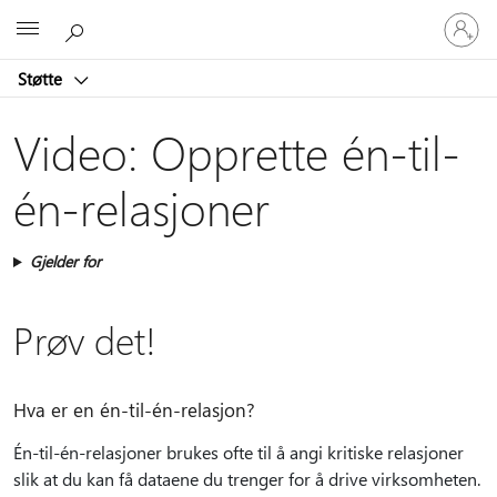
Logg
Microsoft
på
kontoen
Støtte
din
Video: Opprette én-til-
én-relasjoner
Gjelder for
Prøv det!
Hva er en én-til-én-relasjon?
Én-til-én-relasjoner brukes ofte til å angi kritiske relasjoner
slik at du kan få dataene du trenger for å drive virksomheten.