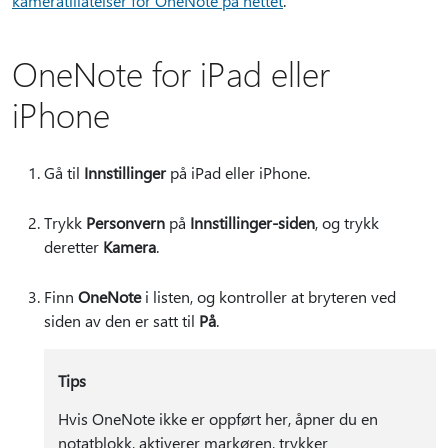
kameratillatelser for OneNote på nettet
.
OneNote for iPad eller
iPhone
Gå til
Innstillinger
på iPad eller iPhone.
Trykk
Personvern
på
Innstillinger-siden
, og trykk
deretter
Kamera
.
Finn
OneNote
i listen, og kontroller at bryteren ved
siden av den er satt til
På
.
Tips
Hvis OneNote ikke er oppført her, åpner du en
notatblokk, aktiverer markøren, trykker