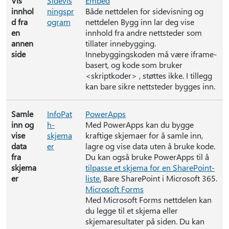
Vis
Sidevis
Embed
innhol
ningspr
Både nettdelen for sidevisning og
d fra
ogram
nettdelen Bygg inn lar deg vise
en
innhold fra andre nettsteder som
annen
tillater innebygging.
side
Innebyggingskoden må være iframe-
basert, og kode som bruker
<skriptkoder> , støttes ikke. I tillegg
kan bare sikre nettsteder bygges inn.
Samle
InfoPat
PowerApps
inn og
h-
Med PowerApps kan du bygge
vise
skjema
kraftige skjemaer for å samle inn,
data
er
lagre og vise data uten å bruke kode.
fra
Du kan også bruke PowerApps til å
skjema
tilpasse et skjema for en SharePoint-
er
liste.
Bare SharePoint i Microsoft 365.
Microsoft Forms
Med Microsoft Forms nettdelen kan
du legge til et skjema eller
skjemaresultater på siden. Du kan