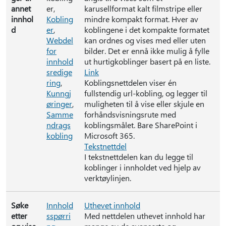
annet
er,
karusellformat kalt filmstripe eller
innhol
Kobling
mindre kompakt format. Hver av
d
er
,
koblingene i det kompakte formatet
Webdel
kan ordnes og vises med eller uten
for
bilder. Det er ennå ikke mulig å fylle
innhold
ut hurtigkoblinger basert på en liste.
sredige
Link
ring
,
Koblingsnettdelen viser én
Kunngj
fullstendig url-kobling, og legger til
øringer
,
muligheten til å vise eller skjule en
Samme
forhåndsvisningsrute med
ndrags
koblingsmålet. Bare SharePoint i
kobling
Microsoft 365.
Tekstnettdel
I tekstnettdelen kan du legge til
koblinger i innholdet ved hjelp av
verktøylinjen.
Søke
Innhold
Uthevet innhold
etter
sspørri
Med nettdelen uthevet innhold har