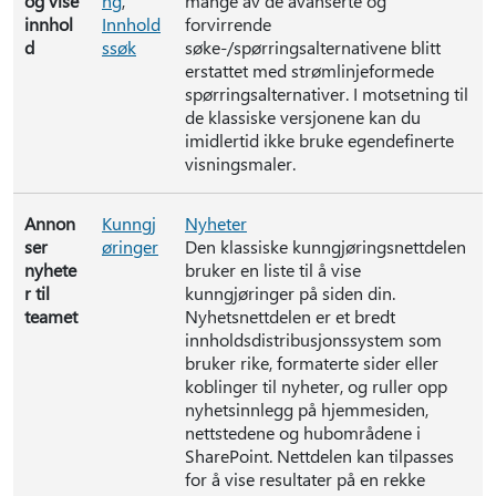
og vise
ng
,
mange av de avanserte og
innhol
Innhold
forvirrende
d
ssøk
søke-/spørringsalternativene blitt
erstattet med strømlinjeformede
spørringsalternativer. I motsetning til
de klassiske versjonene kan du
imidlertid ikke bruke egendefinerte
visningsmaler.
Annon
Kunngj
Nyheter
ser
øringer
Den klassiske kunngjøringsnettdelen
nyhete
bruker en liste til å vise
r til
kunngjøringer på siden din.
teamet
Nyhetsnettdelen er et bredt
innholdsdistribusjonssystem som
bruker rike, formaterte sider eller
koblinger til nyheter, og ruller opp
nyhetsinnlegg på hjemmesiden,
nettstedene og hubområdene i
SharePoint. Nettdelen kan tilpasses
for å vise resultater på en rekke