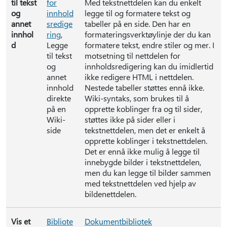
til tekst
for
Med tekstnettdelen kan du enkelt
og
innhold
legge til og formatere tekst og
annet
sredige
tabeller på en side. Den har en
innhol
ring
,
formateringsverktøylinje der du kan
d
Legge
formatere tekst, endre stiler og mer. I
til tekst
motsetning til nettdelen for
og
innholdsredigering kan du imidlertid
annet
ikke redigere HTML i nettdelen.
innhold
Nestede tabeller støttes ennå ikke.
direkte
Wiki-syntaks, som brukes til å
på en
opprette koblinger fra og til sider,
Wiki-
støttes ikke på sider eller i
side
tekstnettdelen, men det er enkelt å
opprette koblinger i tekstnettdelen.
Det er ennå ikke mulig å legge til
innebygde bilder i tekstnettdelen,
men du kan legge til bilder sammen
med tekstnettdelen ved hjelp av
bildenettdelen.
Vis et
Bibliote
Dokumentbibliotek