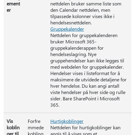
ement
nettdelen bruker samme liste som
er
den Calendar nettdelen, men
tilpassede kolonner vises ikke i
hendelsesnettdelen.
Gruppekalender
Nettdelen for gruppekalenderen
bruker Microsoft 365-
gruppekalenderappen for
hendelseslagring. Nye
gruppehendelser kan ikke legges til
med webdelen for gruppekalender.
Hendelser vises i listeformat for å
maksimere de utvidede detaljene for
hver hendelse. Du kan angi antall
viste hendelser på hver side og rulle
sider. Bare SharePoint i Microsoft
365.
Vis
Forfre
Hurtigkoblinger
koblin
mmede
Nettdelen for hurtigkoblinger kan
ger til
kobling
angis til å vises som et