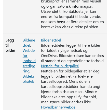
brukerprofiler sammen med visuell
og organisatorisk informasjon.
Utseendet til kontaktdetaljer kan
endres fra kompakt til beskrivende,
noe som betyr at flere detaljer om en
kontakt kan vises direkte på siden.
Legg
Bildene
Bildenettdel
til
ttdel
,
Bildenettdelen legger til flere kilder
bilder
Webdel
for bildet: nylige nettsøk og
for
OneDrive. Bildestørrelsen kan endres
innhold
til standard og egendefinerte forhold.
sredige
Nettdel for bildegalleri
ring
,
Nettdelen for bildegalleriet lar deg
Bildebi
legge til bilder i et kartdel- eller
bliotek
karuselloppsett. Mens du er i
karuselloppsettsbilder, kan du angi
kjente forholdsstørrelser. Mindre
bilder skaleres opp til fyllforhold,
men større bilder endres ikke.
Hovedbannerwebdel