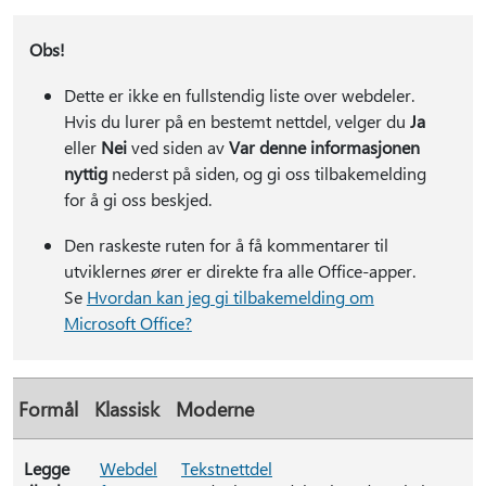
Obs!
Dette er ikke en fullstendig liste over webdeler.
Hvis du lurer på en bestemt nettdel, velger du
Ja
eller
Nei
ved siden av
Var denne informasjonen
nyttig
nederst på siden, og gi oss tilbakemelding
for å gi oss beskjed.
Den raskeste ruten for å få kommentarer til
utviklernes ører er direkte fra alle Office-apper.
Se
Hvordan kan jeg gi tilbakemelding om
Microsoft Office?
Formål
Klassisk
Moderne
Legge
Webdel
Tekstnettdel