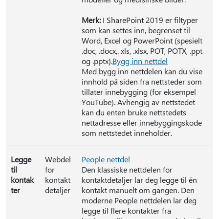
Merk:
I SharePoint 2019 er filtyper
som kan settes inn, begrenset til
Word, Excel og PowerPoint (spesielt
.doc, .docx,. xls, .xlsx, POT, POTX, .ppt
og .pptx).
Bygg inn nettdel
Med bygg inn nettdelen kan du vise
innhold på siden fra nettsteder som
tillater innebygging (for eksempel
YouTube). Avhengig av nettstedet
kan du enten bruke nettstedets
nettadresse eller innebyggingskode
som nettstedet inneholder.
Legge
Webdel
People nettdel
til
for
Den klassiske nettdelen for
kontak
kontakt
kontaktdetaljer lar deg legge til én
ter
detaljer
kontakt manuelt om gangen. Den
moderne People nettdelen lar deg
legge til flere kontakter fra