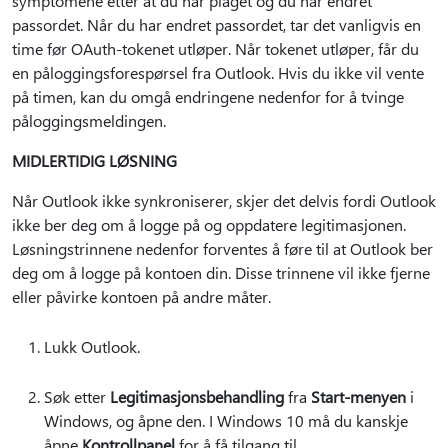
symptomene etter at du har plaget og du har endret
passordet. Når du har endret passordet, tar det vanligvis en
time før OAuth-tokenet utløper. Når tokenet utløper, får du
en påloggingsforespørsel fra Outlook. Hvis du ikke vil vente
på timen, kan du omgå endringene nedenfor for å tvinge
påloggingsmeldingen.
MIDLERTIDIG LØSNING
Når Outlook ikke synkroniserer, skjer det delvis fordi Outlook
ikke ber deg om å logge på og oppdatere legitimasjonen.
Løsningstrinnene nedenfor forventes å føre til at Outlook ber
deg om å logge på kontoen din. Disse trinnene vil ikke fjerne
eller påvirke kontoen på andre måter.
Lukk Outlook.
Søk etter
Legitimasjonsbehandling
fra
Start-menyen
i
Windows, og åpne den. I Windows 10 må du kanskje
åpne
Kontrollpanel
for å få tilgang til