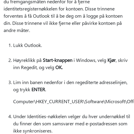
du fremgangsmåten nedenfor for å fjerne
identitetsregisternøkkelen for kontoen. Disse trinnene
forventes å få Outlook til å be deg om å logge på kontoen
din. Disse trinnene vil ikke fjerne eller påvirke kontoen på
andre måter.
Lukk Outlook.
Høyreklikk på
Start-knappen
i Windows, velg
Kjør
, skriv
inn Regedit, og velg
OK.
Lim inn banen nedenfor i den regediterte adresselinjen,
og trykk
ENTER
.
Computer\HKEY_CURRENT_USER\Software\Microsoft\Offic
Under Identities-nøkkelen velger du hver undernøkkel til
du finner den som samsvarer med e-postadressen som
ikke synkroniseres.