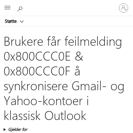
Logg
Microsoft
på
kontoen
Støtte
din
Brukere får feilmelding
0x800CCC0E &
0x800CCC0F å
synkronisere Gmail- og
Yahoo-kontoer i
klassisk Outlook
Gjelder for