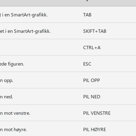
 i en SmartArt-grafikk.
TAB
t i en SmartArt-grafikk.
SKIFT+TAB
CTRL+A
ede figuren.
ESC
n opp.
PIL OPP
n ned.
PIL NED
n mot venstre.
PIL VENSTRE
n mot høyre.
PIL HØYRE