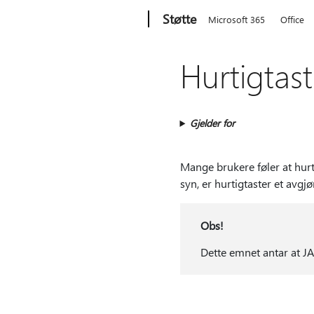
Microsoft
Støtte
Microsoft 365
Office
Hurtigtast
Gjelder for
Mange brukere føler at hurt
syn, er hurtigtaster et avgj
Obs!
Dette emnet antar at J