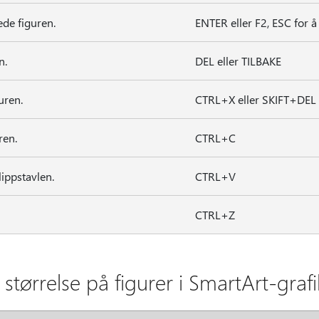
ede figuren.
ENTER eller F2, ESC for å
n.
DEL eller TILBAKE
uren.
CTRL+X eller SKIFT+DEL
ren.
CTRL+C
lippstavlen.
CTRL+V
CTRL+Z
 størrelse på figurer i SmartArt-grafi