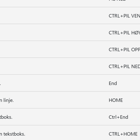
CTRL+PIL VE
CTRL+PIL HØ
CTRL+PIL OP
CTRL+PIL NE
.
End
 linje.
HOME
stboks.
Ctrl+End
n tekstboks.
CTRL+HOME