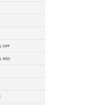
L OPP
L NED
E