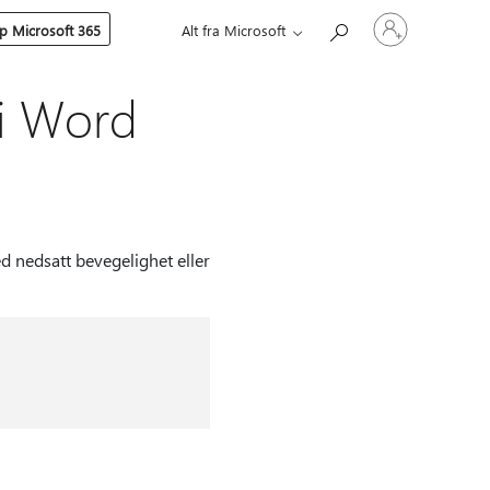
Logg
p Microsoft 365
Alt fra Microsoft
på
kontoen
din
 i Word
d nedsatt bevegelighet eller