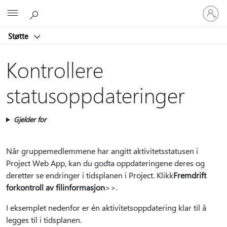
Logg
Microsoft
på
kontoen
Støtte
din
Kontrollere
statusoppdateringer
Gjelder for
Når gruppemedlemmene har angitt aktivitetsstatusen i
Project Web App, kan du godta oppdateringene deres og
deretter se endringer i tidsplanen i Project. Klikk
Fremdrift
for
kontroll av filinformasjon
>
>.
I eksemplet nedenfor er én aktivitetsoppdatering klar til å
legges til i tidsplanen.