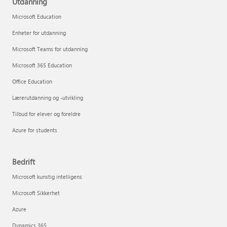
Utdanning
Microsoft Education
Enheter for utdanning
Microsoft Teams for utdanning
Microsoft 365 Education
Office Education
Lærerutdanning og -utvikling
Tilbud for elever og foreldre
Azure for students
Bedrift
Microsoft kunstig intelligens
Microsoft Sikkerhet
Azure
Dynamics 365