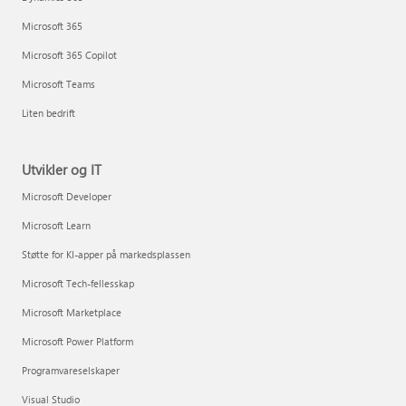
Microsoft 365
Microsoft 365 Copilot
Microsoft Teams
Liten bedrift
Utvikler og IT
Microsoft Developer
Microsoft Learn
Støtte for KI-apper på markedsplassen
Microsoft Tech-fellesskap
Microsoft Marketplace
Microsoft Power Platform
Programvareselskaper
Visual Studio