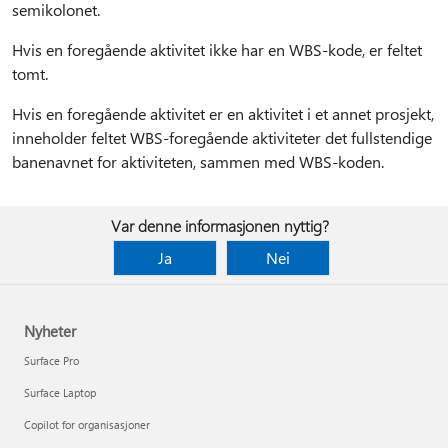
semikolonet.
Hvis en foregående aktivitet ikke har en WBS-kode, er feltet
tomt.
Hvis en foregående aktivitet er en aktivitet i et annet prosjekt,
inneholder feltet WBS-foregående aktiviteter det fullstendige
banenavnet for aktiviteten, sammen med WBS-koden.
Var denne informasjonen nyttig?
Ja
Nei
Nyheter
Surface Pro
Surface Laptop
Copilot for organisasjoner