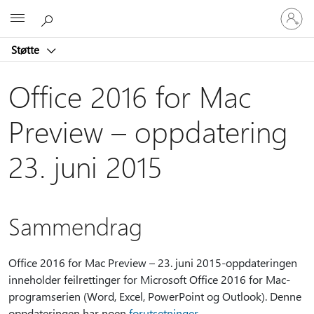
Logg
Microsoft
på
kontoen
Støtte
din
Office 2016 for Mac
Preview – oppdatering
23. juni 2015
Sammendrag
Office 2016 for Mac Preview – 23. juni 2015-oppdateringen
inneholder feilrettinger for Microsoft Office 2016 for Mac-
programserien (Word, Excel, PowerPoint og Outlook). Denne
oppdateringen har noen
forutsetninger
.