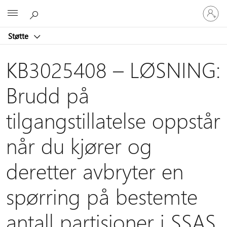
Logg
Microsoft
på
kontoen
Støtte
din
KB3025408 – LØSNING:
Brudd på
tilgangstillatelse oppstår
når du kjører og
deretter avbryter en
spørring på bestemte
antall partisjoner i SSAS