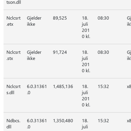
tson.dll
Nclcsrt
Gjelder
89,525
18.
08:30
G
.etx
ikke
juli
ik
201
0 kl.
Nclcsrt
Gjelder
91,724
18.
08:30
G
.stx
ikke
juli
ik
201
0 kl.
Nclcsrt
6.0.31361
1,485,136
18.
15:32
x
s.dll
.0
juli
201
0 kl.
Ndbcs.
6.0.31361
1,350,480
18.
15:32
x
dll
.0
juli