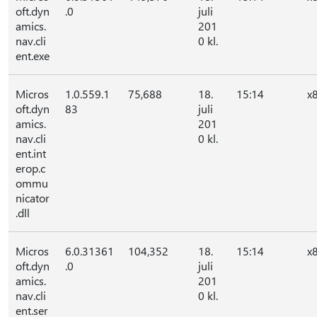
oft.dyn
.0
juli
amics.
201
nav.cli
0 kl.
ent.exe
Micros
1.0.559.1
75,688
18.
15:14
x
oft.dyn
83
juli
amics.
201
nav.cli
0 kl.
ent.int
erop.c
ommu
nicator
.dll
Micros
6.0.31361
104,352
18.
15:14
x
oft.dyn
.0
juli
amics.
201
nav.cli
0 kl.
ent.ser