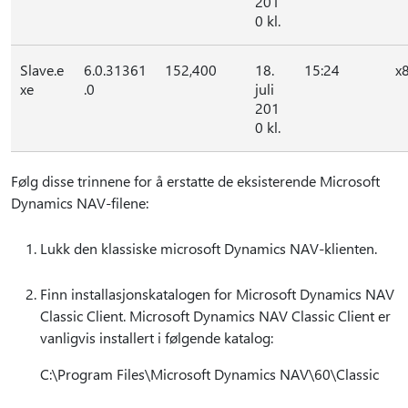
201
0 kl.
Slave.e
6.0.31361
152,400
18.
15:24
x
xe
.0
juli
201
0 kl.
Følg disse trinnene for å erstatte de eksisterende Microsoft
Dynamics NAV-filene:
Lukk den klassiske microsoft Dynamics NAV-klienten.
Finn installasjonskatalogen for Microsoft Dynamics NAV
Classic Client. Microsoft Dynamics NAV Classic Client er
vanligvis installert i følgende katalog:
C:\Program Files\Microsoft Dynamics NAV\60\Classic