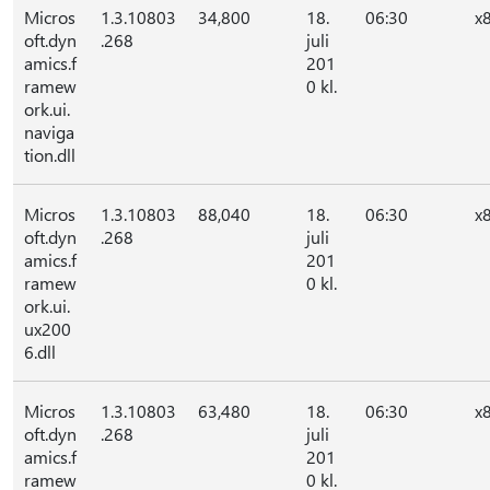
Micros
1.3.10803
34,800
18.
06:30
x
oft.dyn
.268
juli
amics.f
201
ramew
0 kl.
ork.ui.
naviga
tion.dll
Micros
1.3.10803
88,040
18.
06:30
x
oft.dyn
.268
juli
amics.f
201
ramew
0 kl.
ork.ui.
ux200
6.dll
Micros
1.3.10803
63,480
18.
06:30
x
oft.dyn
.268
juli
amics.f
201
ramew
0 kl.