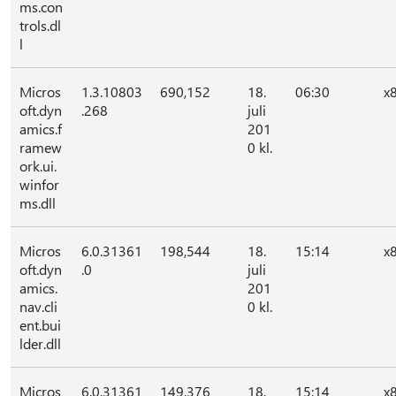
ms.con
trols.dl
l
Micros
1.3.10803
690,152
18.
06:30
x
oft.dyn
.268
juli
amics.f
201
ramew
0 kl.
ork.ui.
winfor
ms.dll
Micros
6.0.31361
198,544
18.
15:14
x
oft.dyn
.0
juli
amics.
201
nav.cli
0 kl.
ent.bui
lder.dll
Micros
6.0.31361
149,376
18.
15:14
x