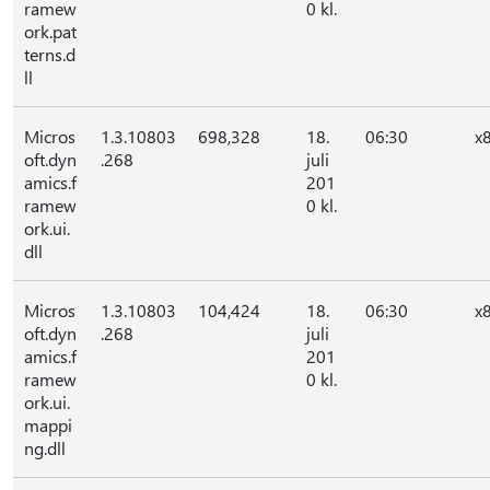
ramew
0 kl.
ork.pat
terns.d
ll
Micros
1.3.10803
698,328
18.
06:30
x
oft.dyn
.268
juli
amics.f
201
ramew
0 kl.
ork.ui.
dll
Micros
1.3.10803
104,424
18.
06:30
x
oft.dyn
.268
juli
amics.f
201
ramew
0 kl.
ork.ui.
mappi
ng.dll