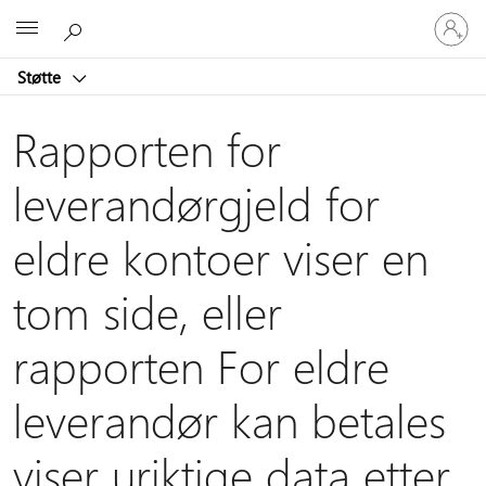
Logg
Microsoft
på
kontoen
Støtte
din
Rapporten for
leverandørgjeld for
eldre kontoer viser en
tom side, eller
rapporten For eldre
leverandør kan betales
viser uriktige data etter