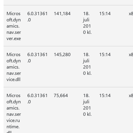
Micros
6.0.31361
141,184
18.
15:14
x
oft.dyn
.0
juli
amics.
201
nav.ser
0 kl.
ver.exe
Micros
6.0.31361
145,280
18.
15:14
x
oft.dyn
.0
juli
amics.
201
nav.ser
0 kl.
vice.dll
Micros
6.0.31361
75,664
18.
15:14
x
oft.dyn
.0
juli
amics.
201
nav.ser
0 kl.
vice.ru
ntime.
dll