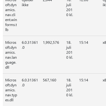
oft.dyn
ikke
juli
ik
amics.
201
nav.cli
0 kl.
ent.win
forms.t
lb
Micros
6.0.31361
1,992,576
18.
15:14
x
oft.dyn
.0
juli
amics.
201
nav.lan
0 kl.
guage.
dll
Micros
6.0.31361
567,160
18.
15:14
x
oft.dyn
.0
juli
amics.
201
nav.typ
0 kl.
es.dll