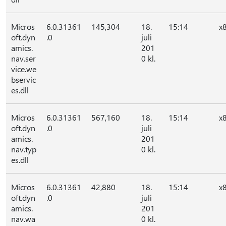
Micros
6.0.31361
145,304
18.
15:14
x
oft.dyn
.0
juli
amics.
201
nav.ser
0 kl.
vice.we
bservic
es.dll
Micros
6.0.31361
567,160
18.
15:14
x
oft.dyn
.0
juli
amics.
201
nav.typ
0 kl.
es.dll
Micros
6.0.31361
42,880
18.
15:14
x
oft.dyn
.0
juli
amics.
201
nav.wa
0 kl.