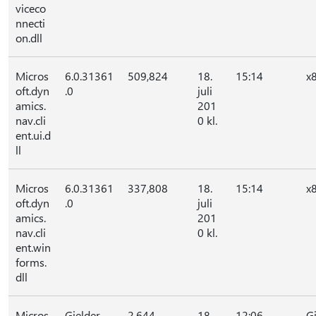
viceco
nnecti
on.dll
Micros
6.0.31361
509,824
18.
15:14
x
oft.dyn
.0
juli
amics.
201
nav.cli
0 kl.
ent.ui.d
ll
Micros
6.0.31361
337,808
18.
15:14
x
oft.dyn
.0
juli
amics.
201
nav.cli
0 kl.
ent.win
forms.
dll
Micros
Gjelder
2,644
18.
12:06
G