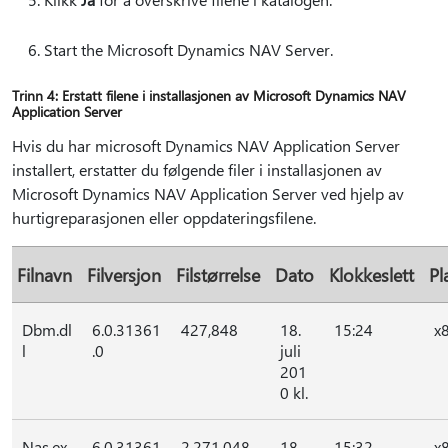
Start the Microsoft Dynamics NAV Server.
Trinn 4: Erstatt filene i installasjonen av Microsoft Dynamics NAV
Application Server
Hvis du har microsoft Dynamics NAV Application Server
installert, erstatter du følgende filer i installasjonen av
Microsoft Dynamics NAV Application Server ved hjelp av
hurtigreparasjonen eller oppdateringsfilene.
Filnavn
Filversjon
Filstørrelse
Dato
Klokkeslett
Pl
Dbm.dl
6.0.31361
427,848
18.
15:24
x
l
.0
juli
201
0 kl.
Nas.ex
6.0.31361
2,271,048
18.
15:32
x