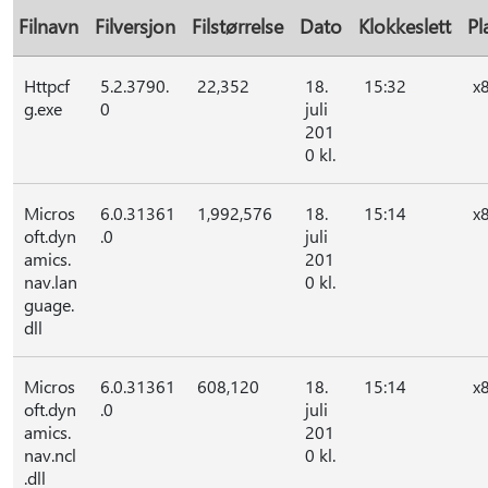
Filnavn
Filversjon
Filstørrelse
Dato
Klokkeslett
Pl
Httpcf
5.2.3790.
22,352
18.
15:32
x
g.exe
0
juli
201
0 kl.
Micros
6.0.31361
1,992,576
18.
15:14
x
oft.dyn
.0
juli
amics.
201
nav.lan
0 kl.
guage.
dll
Micros
6.0.31361
608,120
18.
15:14
x
oft.dyn
.0
juli
amics.
201
nav.ncl
0 kl.
.dll