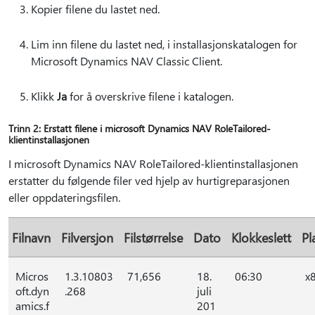
Kopier filene du lastet ned.
Lim inn filene du lastet ned, i installasjonskatalogen for
Microsoft Dynamics NAV Classic Client.
Klikk
Ja
for å overskrive filene i katalogen.
Trinn 2: Erstatt filene i microsoft Dynamics NAV RoleTailored-
klientinstallasjonen
I microsoft Dynamics NAV RoleTailored-klientinstallasjonen
erstatter du følgende filer ved hjelp av hurtigreparasjonen
eller oppdateringsfilen.
Filnavn
Filversjon
Filstørrelse
Dato
Klokkeslett
Pl
Micros
1.3.10803
71,656
18.
06:30
x
oft.dyn
.268
juli
amics.f
201