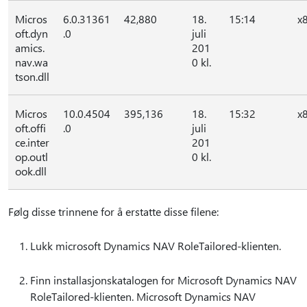
Micros
6.0.31361
42,880
18.
15:14
x
oft.dyn
.0
juli
amics.
201
nav.wa
0 kl.
tson.dll
Micros
10.0.4504
395,136
18.
15:32
x
oft.offi
.0
juli
ce.inter
201
op.outl
0 kl.
ook.dll
Følg disse trinnene for å erstatte disse filene:
Lukk microsoft Dynamics NAV RoleTailored-klienten.
Finn installasjonskatalogen for Microsoft Dynamics NAV
RoleTailored-klienten. Microsoft Dynamics NAV