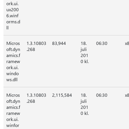
ork.ui.
ux200
6.winf
orms.d
ll
Micros
1.3.10803
83,944
18.
06:30
x
oft.dyn
.268
juli
amics.f
201
ramew
0 kl.
ork.ui.
windo
ws.dll
Micros
1.3.10803
2,115,584
18.
06:30
x
oft.dyn
.268
juli
amics.f
201
ramew
0 kl.
ork.ui.
winfor