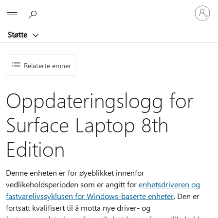
Logg
Microsoft
på
kontoen
Støtte
din
Relaterte emner
Oppdateringslogg for
Surface Laptop 8th
Edition
Denne enheten er for øyeblikket innenfor
vedlikeholdsperioden som er angitt for
enhetsdriveren og
fastvarelivssyklusen for Windows-baserte enheter
. Den er
fortsatt kvalifisert til å motta nye driver- og