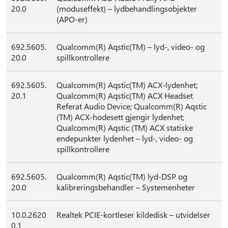
20.0
(moduseffekt) – lydbehandlingsobjekter
(APO-er)
692.5605.
Qualcomm(R) Aqstic(TM) – lyd-, video- og
20.0
spillkontrollere
692.5605.
Qualcomm(R) Aqstic(TM) ACX-lydenhet;
20.1
Qualcomm(R) Aqstic(TM) ACX Headset
Referat Audio Device; Qualcomm(R) Aqstic
(TM) ACX-hodesett gjengir lydenhet;
Qualcomm(R) Aqstic (TM) ACX statiske
endepunkter lydenhet – lyd-, video- og
spillkontrollere
692.5605.
Qualcomm(R) Aqstic(TM) lyd-DSP og
20.0
kalibreringsbehandler – Systemenheter
10.0.2620
Realtek PCIE-kortleser kildedisk – utvidelser
0.1