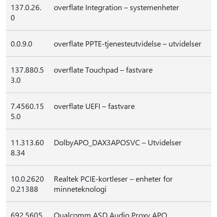
137.0.26.
overflate Integration – systemenheter
0
0.0.9.0
overflate PPTE-tjenesteutvidelse – utvidelser
137.880.5
overflate Touchpad – fastvare
3.0
7.4560.15
overflate UEFI – fastvare
5.0
11.313.60
DolbyAPO_DAX3APOSVC – Utvidelser
8.34
10.0.2620
Realtek PCIE-kortleser – enheter for
0.21388
minneteknologi
692.5605.
Qualcomm ASD Audio Proxy APO