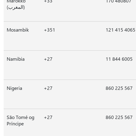
Marokko
+33
170 480807
(المغرب)
Mosambik
+351
121 415 4065
Namibia
+27
11 844 6005
Nigeria
+27
860 225 567
São Tomé og
+27
860 225 567
Príncipe