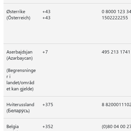
Østerrike
+43
0 8000 123 3
(Österreich)
+43
1502222255
Aserbajdsjan
+7
495 213 1741
(Azərbaycan)
(Begrensninge
r i
landet/områd
et kan gjelde)
Hviterussland
+375
8 820001110
(Белару́сь)
Belgia
+352
(0)80 04 00 2