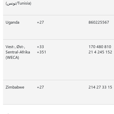
(تونس/Tunisia)
Uganda
+27
860225567
Vest-, Øst-,
+33
170 480 810
Sentral-Afrika
+351
21 4 245 152
(WECA)
Zimbabwe
+27
214 27 33 15