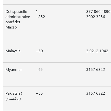
Det spesielle
1
877 860 4890
administrative
+852
3002 3256
området
Macao
Malaysia
+60
3 9212 1942
Myanmar
+65
3157 6322
Pakistan (
+65
3157 6322
پاکستان )