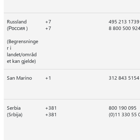
Russland
+7
495 213 1739
(Россия )
+7
8 800 500 92
(Begrensninge
r i
landet/områd
et kan gjelde)
San Marino
+1
312 843 5154
Serbia
+381
800 190 095
(Srbija)
+381
(0)11 330 55 