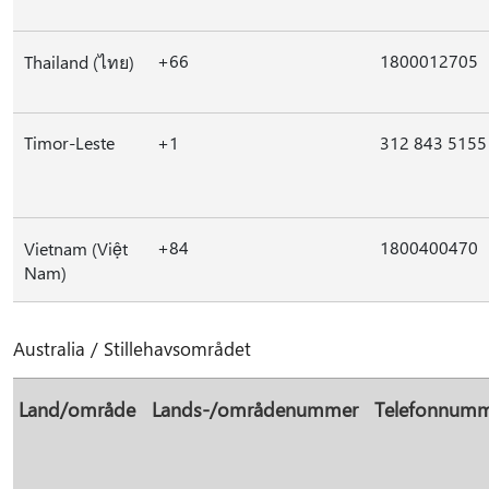
+66
1800012705
Thailand (ไทย)
Timor-Leste
+1
312 843 5155
+84
1800400470
Vietnam (Việt
Nam)
Australia / Stillehavsområdet
Land/område
Lands-/områdenummer
Telefonnum