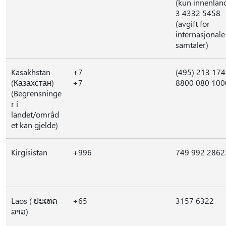
(kun innenlan
3 4332 5458
(avgift for
internasjonale
samtaler)
Kasakhstan
+7
(495) 213 17
(Казахстан)
+7
8800 080 100
(Begrensninge
r i
landet/områd
et kan gjelde)
Kirgisistan
+996
749 992 2862
Laos ( ປະເທດ
+65
3157 6322
ລາວ)