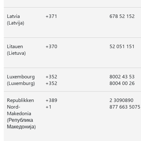
Latvia
+371
678 52 152
(Latvija)
Litauen
+370
52 051 151
(Lietuva)
Luxembourg
+352
8002 43 53
(Luxemburg)
+352
8004 00 26
Republikken
+389
2 3090890
Nord-
+1
877 663 5075
Makedonia
(Република
Македонија)