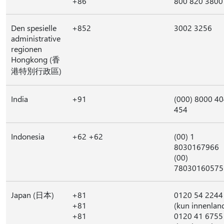
+86
800 820 3800
Den spesielle
+852
3002 3256
administrative
regionen
Hongkong (香
港特別行政區)
India
+91
(000) 8000 4
454
Indonesia
+62 +62
(00) 1
8030167966
(00)
78030160575
Japan (日本)
+81
0120 54 2244
+81
(kun innenlan
+81
0120 41 6755