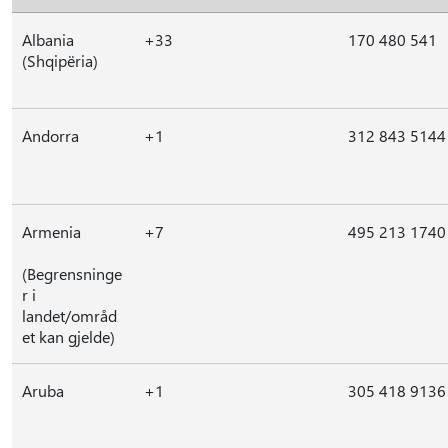
Albania
+33
170 480 541
(Shqipëria)
Andorra
+1
312 843 5144
Armenia
+7
495 213 1740
(Begrensninge
r i
landet/områd
et kan gjelde)
Aruba
+1
305 418 9136