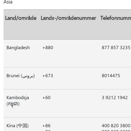
Asia
Land/område
Lands-/områdenummer
Telefonnum
Bangladesh
+880
877 857 3235
Brunei (بروني)
+673
8014475
Kambodsja
+60
3 9212 1942
(កម្ពុជា)
Kina (中国)
+86
400 820 3800