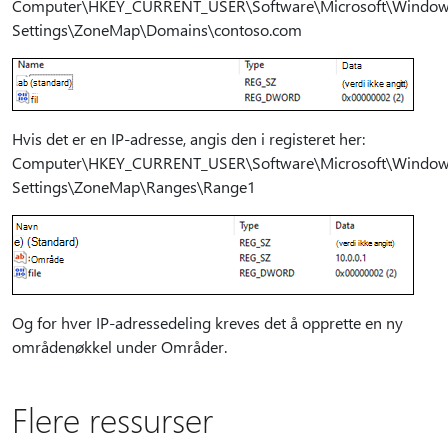
Computer\HKEY_CURRENT_USER\Software\Microsoft\Windows\
Settings\ZoneMap\Domains\contoso.com
Hvis det er en IP-adresse, angis den i registeret her:
Computer\HKEY_CURRENT_USER\Software\Microsoft\Windows\
Settings\ZoneMap\Ranges\Range1
Og for hver IP-adressedeling kreves det å opprette en ny
områdenøkkel under Områder.
Flere ressurser