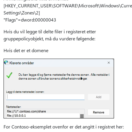
[HKEY_CURRENT_USER\SOFTWARE\Microsoft\Windows\Current
Settings\Zones\2]
"Flags"=dword:00000043
Hvis du vil legge til delte filer i registeret etter
gruppepolicyobjekt, må du vurdere følgende:
Hvis det er et domene
For Contoso-eksemplet ovenfor er det angitt i registret her: