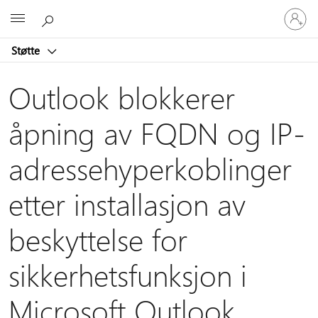
Logg
Microsoft
på
kontoen
Støtte
din
Outlook blokkerer
åpning av FQDN og IP-
adressehyperkoblinger
etter installasjon av
beskyttelse for
sikkerhetsfunksjon i
Microsoft Outlook