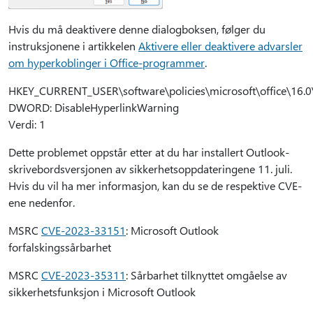
Hvis du må deaktivere denne dialogboksen, følger du
instruksjonene i artikkelen
Aktivere eller deaktivere advarsler
om hyperkoblinger i Office-programmer
.
HKEY_CURRENT_USER\software\policies\microsoft\office\16.
DWORD: DisableHyperlinkWarning
Verdi: 1
Dette problemet oppstår etter at du har installert Outlook-
skrivebordsversjonen av sikkerhetsoppdateringene 11. juli.
Hvis du vil ha mer informasjon, kan du se de respektive CVE-
ene nedenfor.
MSRC
CVE-2023-33151
: Microsoft Outlook
forfalskingssårbarhet
MSRC
CVE-2023-35311
: Sårbarhet tilknyttet omgåelse av
sikkerhetsfunksjon i Microsoft Outlook