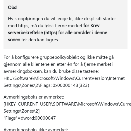
Obs!
Hvis oppføringen du vil legge til, ikke eksplisitt starter
med https, må du først fjerne merket
for Krev
serverbekreftelse (https) for alle områder i denne
sonen
før den kan lagres.
For å konfigurere gruppepolicyobjekt og ikke måtte gå
gjennom alle klientene én etter én for å fjerne merket i
avmerkingsboksen, kan du bruke disse tastene:
HKU\Software\Microsoft\Windows\CurrentVersion\Internet
Settings\Zones\2\Flags: 0x00000143(323)
Avmerkingsboks er avmerket:
[HKEY_CURRENT_USER\SOFTWARE\Microsoft\Windows\Current
Settings\Zones\2]
"Flags"=dword:00000047
Avmerkingsboks ikke avmerket: