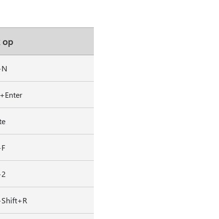
 op
+N
t+Enter
te
+F
+2
+Shift+R