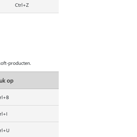
Ctrl+Z
soft-producten.
uk op
rl+B
rl+I
rl+U