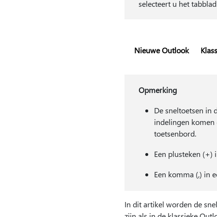
selecteert u het tabbla
Nieuwe Outlook
Klas
Opmerking
De sneltoetsen in 
indelingen komen 
toetsenbord.
Een plusteken (+) 
Een komma (,) in e
In dit artikel worden de sn
zijn als in de klassieke Outl