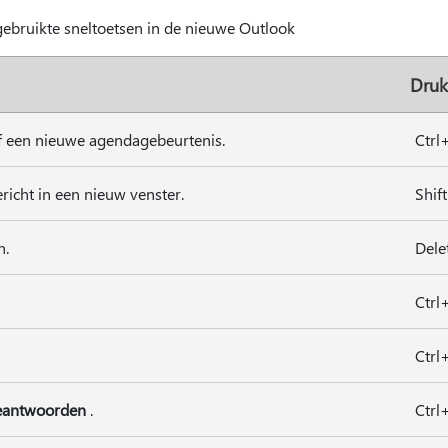
gebruikte sneltoetsen in de nieuwe Outlook
Druk
f een nieuwe agendagebeurtenis.
Ctrl
richt in een nieuw venster.
Shif
n.
Dele
Ctrl
Ctrl
eantwoorden
.
Ctrl