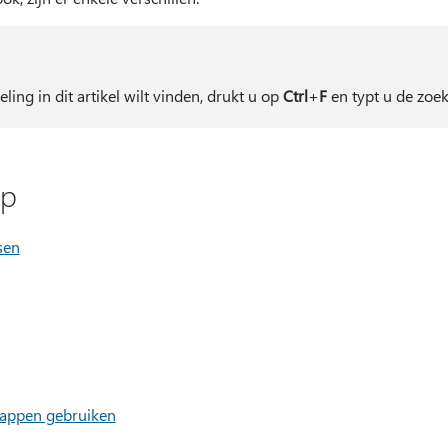
ling in dit artikel wilt vinden, drukt u op
Ctrl
+
F
en typt u de zoe
rp
sen
Mappen gebruiken