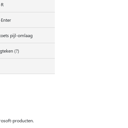
+R
+Enter
toets pijl-omlaag
gteken (?)
rosoft-producten.