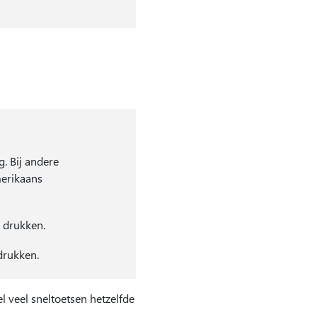
. Bij andere
merikaans
t drukken.
drukken.
 veel sneltoetsen hetzelfde