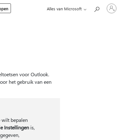
Meld
kopen
Alles van Microsoft
je
aan
bij
je
account
eltoetsen voor Outlook.
voor het gebruik van een
 wilt bepalen
ie Instellingen
is,
gegeven,