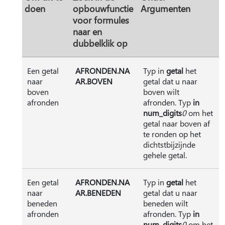
doen
opbouwfunctie
Argumenten
voor formules
naar en
dubbelklik op
Een getal
AFRONDEN.NA
Typ in
getal
het
naar
AR.BOVEN
getal dat u naar
boven
boven wilt
afronden
afronden. Typ
in
num_digits
0
om het
getal naar boven af
te ronden op het
dichtstbijzijnde
gehele getal.
Een getal
AFRONDEN.NA
Typ in
getal
het
naar
AR.BENEDEN
getal dat u naar
beneden
beneden wilt
afronden
afronden. Typ
in
num_digits
0
om het