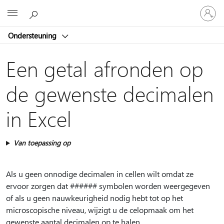
Meld
Microsoft
je
aan
Ondersteuning
bij
je
account
Een getal afronden op
de gewenste decimalen
in Excel
Van toepassing op
Als u geen onnodige decimalen in cellen wilt omdat ze
ervoor zorgen dat ###### symbolen worden weergegeven
of als u geen nauwkeurigheid nodig hebt tot op het
microscopische niveau, wijzigt u de celopmaak om het
gewenste aantal decimalen op te halen.