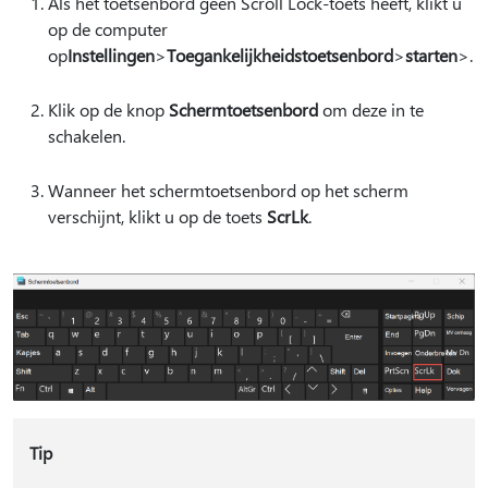
Als het toetsenbord geen Scroll Lock-toets heeft, klikt u
op de computer
op
Instellingen
>
Toegankelijkheidstoetsenbord
>
starten
>.
Klik op de knop
Schermtoetsenbord
om deze in te
schakelen.
Wanneer het schermtoetsenbord op het scherm
verschijnt, klikt u op de toets
ScrLk
.
Tip