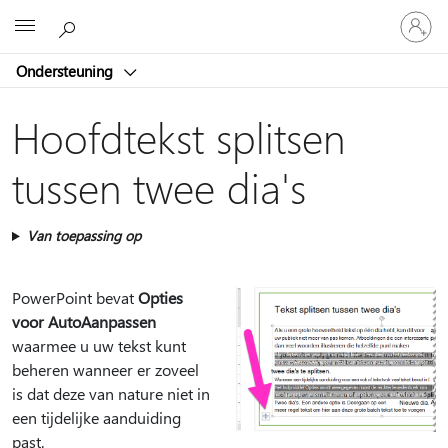
Meld
Microsoft
je
aan
Ondersteuning
bij
je
account
Hoofdtekst splitsen
tussen twee dia's
Van toepassing op
PowerPoint bevat
Opties
voor AutoAanpassen
waarmee u uw tekst kunt
beheren wanneer er zoveel
is dat deze van nature niet in
een tijdelijke aanduiding
past.