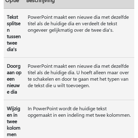
Tekst
PowerPoint maakt een nieuwe dia met dezelfde
splitse
titel als de huidige dia en verdeelt de tekst
n
ongeveer gelijkmatig over de twee dia's.
tussen
twee
dia's
Doorg
PowerPoint maakt een nieuwe dia met dezelfde
aan op
titel als de huidige dia. U hoeft alleen maar over
een
te schakelen en door te gaan met het typen van
nieuw
de tekst die u wilt toevoegen.
e dia
Wijzig
In PowerPoint wordt de huidige tekst
en in
opgemaakt in een indeling met twee kolommen.
twee
kolom
men