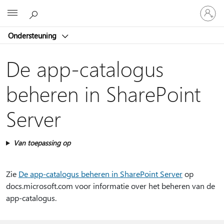
Meld
Microsoft
je
aan
Ondersteuning
bij
je
account
De app-catalogus
beheren in SharePoint
Server
Van toepassing op
Zie
De app-catalogus beheren in SharePoint Server
op
docs.microsoft.com voor informatie over het beheren van de
app-catalogus.