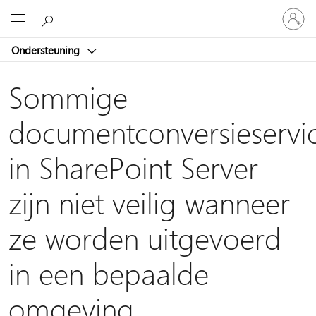
Meld
Microsoft
je
aan
Ondersteuning
bij
je
account
Sommige
documentconversieservi
in SharePoint Server
zijn niet veilig wanneer
ze worden uitgevoerd
in een bepaalde
omgeving