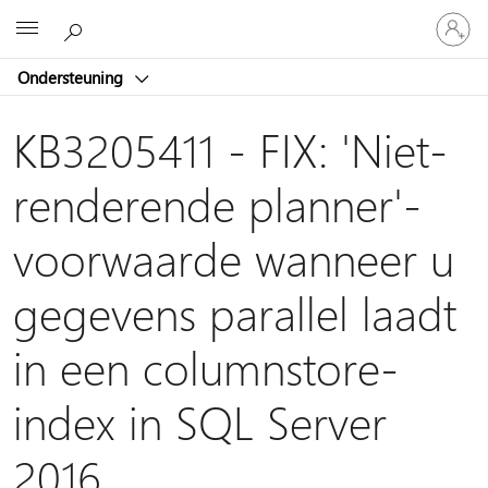
Meld
Microsoft
je
aan
Ondersteuning
bij
je
account
KB3205411 - FIX: 'Niet-
renderende planner'-
voorwaarde wanneer u
gegevens parallel laadt
in een columnstore-
index in SQL Server
2016