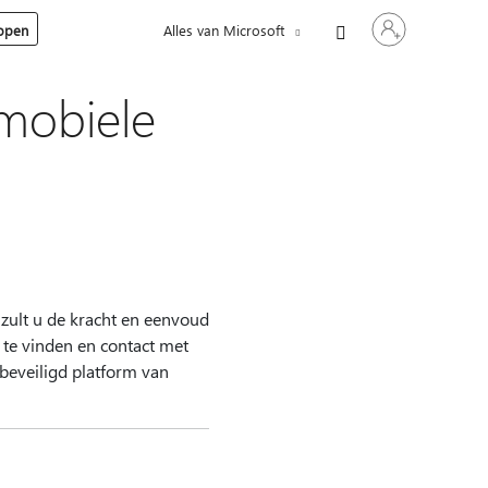
Meld
kopen
Alles van Microsoft
je
aan
bij
je
mobiele
account
zult u de kracht en eenvoud
 te vinden en contact met
beveiligd platform van