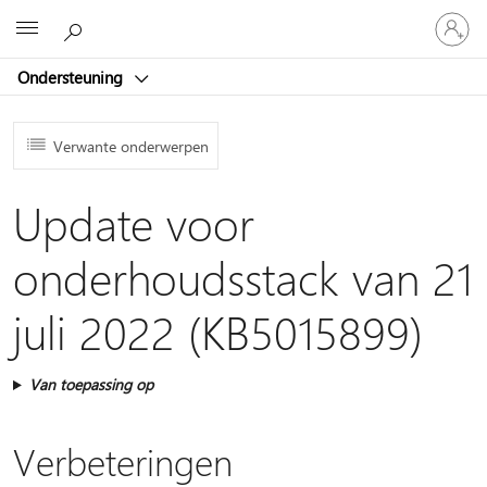
Meld
Microsoft
je
aan
Ondersteuning
bij
je
account
Verwante onderwerpen
Update voor
onderhoudsstack van 21
juli 2022 (KB5015899)
Van toepassing op
Verbeteringen