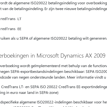
wordt de algemene ISO20022 betalingsindeling voor overboekin
it van de betalingsindeling. Er zijn twee nieuwe betalingsindeling
ruiken als u SEPA of algemene ISO20022 betaling wilt genereren
rboekingen in Microsoft Dynamics AX 2009
overboeking wordt geïmplementeerd met behulp van de functional
 al negen SEPA-exportbestandsindelingen beschikbaar: SEPA ISO2
andcode van negen ondersteunde landen. Meer informatie vindt u
CredTrans LT- en SEPA ISO 20022 CredTrans EE-exportindeling
ling in euro naar land in SEPA-zone)
landspecifieke algemene ISO20022-indelingen beschikbaar voor he