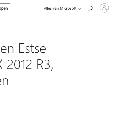
Meld
kopen
Alles van Microsoft
je
aan
bij
je
account
 en Estse
X 2012 R3,
en