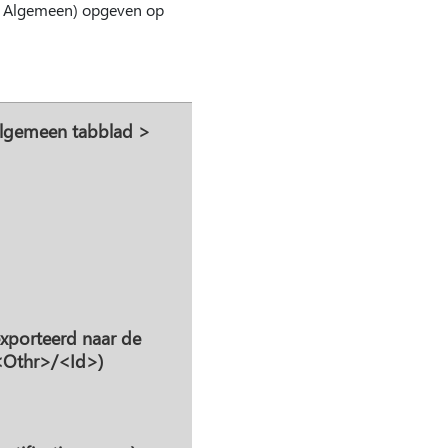
d Algemeen) opgeven op
 Algemeen tabblad >
ëxporteerd naar de
<Othr>/<Id>)