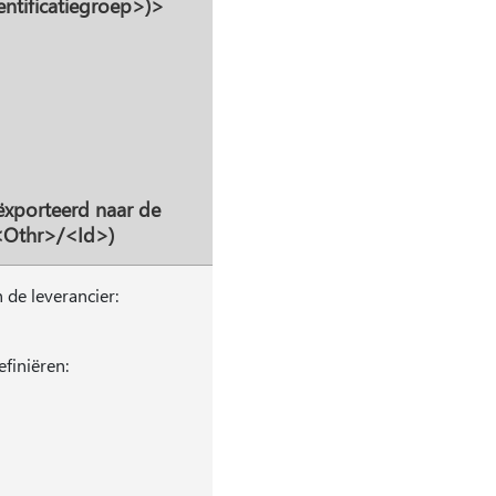
entificatiegroep>)>
ëxporteerd naar de
<Othr>/<Id>)
 de leverancier:
finiëren: