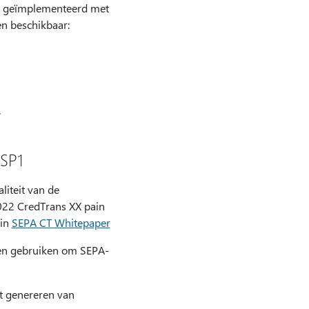
g geïmplementeerd met
en beschikbaar:
.
 SP1
iteit van de
0022 CredTrans XX pain
 in
SEPA CT Whitepaper
en gebruiken om SEPA-
t genereren van