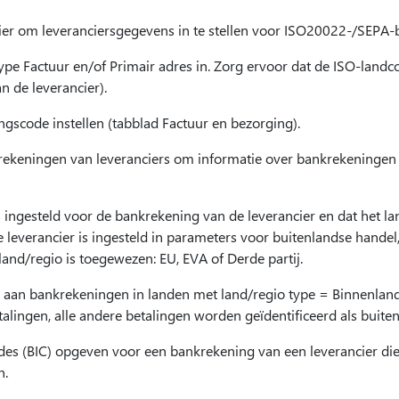
ier om leveranciersgegevens in te stellen voor ISO20022-/SEPA-b
ype Factuur en/of Primair adres in. Zorg ervoor dat de ISO-landco
n de leverancier).
scode instellen (tabblad Factuur en bezorging).
rekeningen van leveranciers om informatie over bankrekeningen v
is ingesteld voor de bankrekening van de leverancier en dat het 
leverancier is ingesteld in parameters voor buitenlandse handel,
and/regio is toegewezen: EU, EVA of Derde partij.
n aan bankrekeningen in landen met land/regio type = Binnenlan
talingen, alle andere betalingen worden geïdentificeerd als buite
s (BIC) opgeven voor een bankrekening van een leverancier die
n.