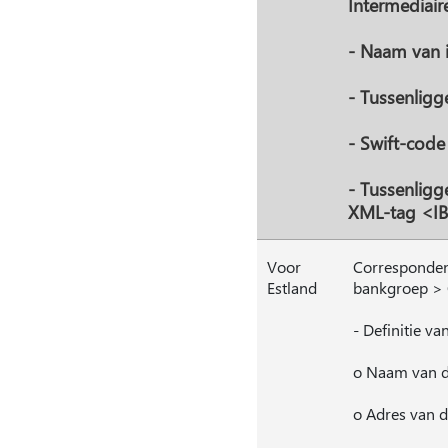
Intermediair
- Naam van 
- Tussenlig
- Swift-code
- Tussenligg
XML-tag <IB
Voor
Correspondent
Estland
bankgroep > 
- Definitie v
o Naam van d
o Adres van d