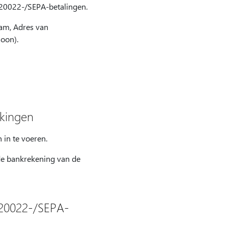
SO20022-/SEPA-betalingen.
Naam, Adres van
soon).
ekingen
in te voeren.
e bankrekening van de
O20022-/SEPA-