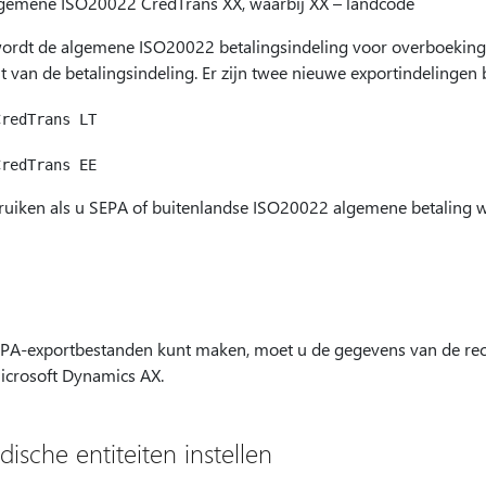
lgemene ISO20022 CredTrans XX, waarbij XX – landcode
wordt de algemene ISO20022 betalingsindeling voor overboekin
it van de betalingsindeling. Er zijn twee nieuwe exportindelingen 
ruiken als u SEPA of buitenlandse ISO20022 algemene betaling w
PA-exportbestanden kunt maken, moet u de gegevens van de re
Microsoft Dynamics AX.
dische entiteiten instellen