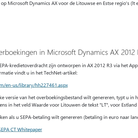
g op Microsoft Dynamics AX voor de Litouwse en Estse regio's (lt e
rboekingen in Microsoft Dynamics AX 2012 
EPA-kredietoverdracht zijn ontworpen in AX 2012 R3 via het Appl
matie vindt u in het TechNet-artikel:
com/en-us/library/hh227461.aspx
eke versie van het overboekingsbestand wilt genereren, typt u in h
s in het veld Waarde voor Litouwen de tekst "LT", voor Estland t
ken als u SEPA-betaling wilt genereren (betaling in euro naar lan
SEPA CT Whitepaper