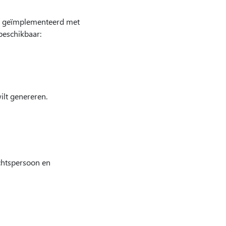
g geïmplementeerd met
beschikbaar:
ilt genereren.
chtspersoon en