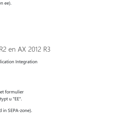
n ee).
R2 en AX 2012 R3
ication Integration
et formulier
ypt u "EE".
d in SEPA-zone).