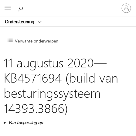
Meld
Microsoft
je
aan
Ondersteuning
bij
je
account
Verwante onderwerpen
11 augustus 2020—
KB4571694 (build van
besturingssysteem
14393.3866)
Van toepassing op