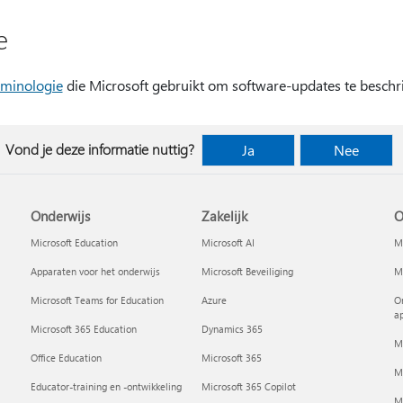
e
rminologie
die Microsoft gebruikt om software-updates te beschri
Vond je deze informatie nuttig?
Ja
Nee
Onderwijs
Zakelijk
O
Microsoft Education
Microsoft AI
Mi
Apparaten voor het onderwijs
Microsoft Beveiliging
Mi
Microsoft Teams for Education
Azure
On
a
Microsoft 365 Education
Dynamics 365
M
Office Education
Microsoft 365
M
Educator-training en -ontwikkeling
Microsoft 365 Copilot
Mi