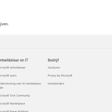
jven.
ntwikkelaar en IT
Bedrijf
crosoft-ontwikkelaar
Vacatures
crosoft Learn
Privacy bij Microsoft
dersteuning voor AI-marketplace-
Investeerders
pps
icrosoft Tech Community
icrosoft Marketplace
crosoft Power Platform