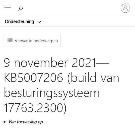
Meld
Microsoft
je
aan
Ondersteuning
bij
je
account
Verwante onderwerpen
9 november 2021—
KB5007206 (build van
besturingssysteem
17763.2300)
Van toepassing op