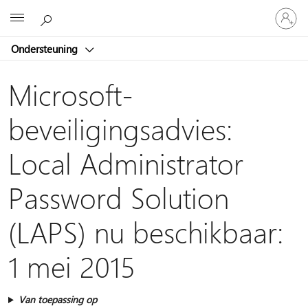
Meld
Microsoft
je
aan
Ondersteuning
bij
je
account
Microsoft-
beveiligingsadvies:
Local Administrator
Password Solution
(LAPS) nu beschikbaar:
1 mei 2015
Van toepassing op