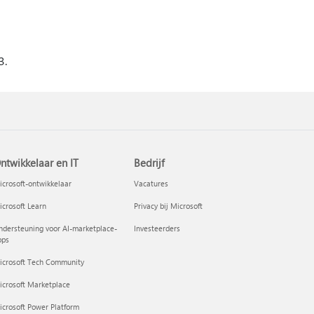
3.
ntwikkelaar en IT
Bedrijf
crosoft-ontwikkelaar
Vacatures
crosoft Learn
Privacy bij Microsoft
dersteuning voor AI-marketplace-
Investeerders
pps
icrosoft Tech Community
icrosoft Marketplace
crosoft Power Platform