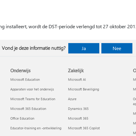
ng installeert, wordt de DST-periode verlengd tot 27 oktober 201
Vond je deze informatie nuttig?
Ja
Nee
Onderwijs
Zakelijk
O
Microsoft Education
Microsoft AI
Mi
Apparaten voor het onderwijs
Microsoft Beveiliging
Mi
Microsoft Teams for Education
Azure
On
a
Microsoft 365 Education
Dynamics 365
M
Office Education
Microsoft 365
M
Educator-training en -ontwikkeling
Microsoft 365 Copilot
Mi