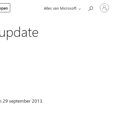
Meld
kopen
Alles van Microsoft
je
aan
bij
je
supdate
account
an 29 september 2013.