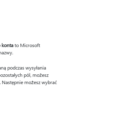
p konta
to Microsoft
nazwy.
aną podczas wysyłania
pozostałych pól, możesz
. Następnie możesz wybrać