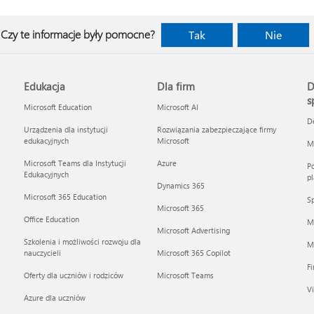
Czy te informacje były pomocne?
Tak
Nie
Edukacja
Dla firm
D
s
Microsoft Education
Microsoft AI
D
Urządzenia dla instytucji
Rozwiązania zabezpieczające firmy
edukacyjnych
Microsoft
Mi
Microsoft Teams dla Instytucji
Azure
Po
Edukacyjnych
pl
Dynamics 365
Microsoft 365 Education
Sp
Microsoft 365
Office Education
M
Microsoft Advertising
Szkolenia i możliwości rozwoju dla
Mi
nauczycieli
Microsoft 365 Copilot
F
Oferty dla uczniów i rodziców
Microsoft Teams
Vi
Azure dla uczniów