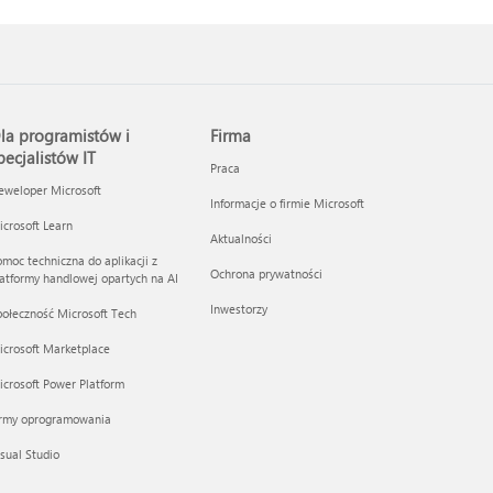
la programistów i
Firma
pecjalistów IT
Praca
eweloper Microsoft
Informacje o firmie Microsoft
crosoft Learn
Aktualności
moc techniczna do aplikacji z
Ochrona prywatności
atformy handlowej opartych na AI
Inwestorzy
ołeczność Microsoft Tech
icrosoft Marketplace
crosoft Power Platform
irmy oprogramowania
sual Studio