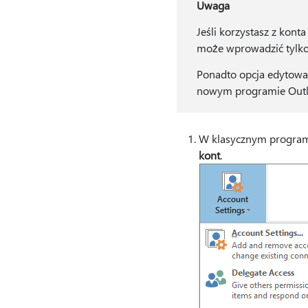
Uwaga
Jeśli korzystasz z kon
może wprowadzić tylko
Ponadto opcja edytowan
nowym programie Outl
W klasycznym program
kont
.