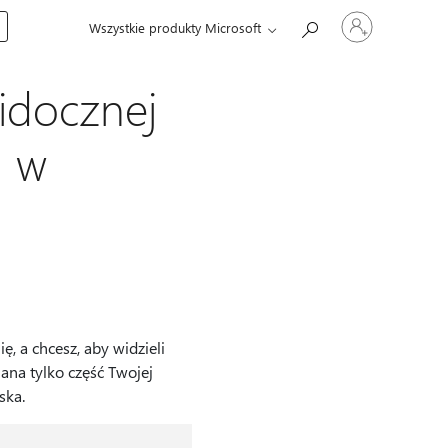
Zaloguj
Wszystkie produkty Microsoft
się
do
swojego
konta
idocznej
l w
, a chcesz, aby widzieli
na tylko część Twojej
ska.