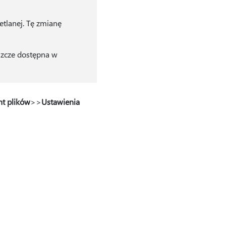
tlanej. Tę zmianę
szcze dostępna w
nt plików
>
>
Ustawienia