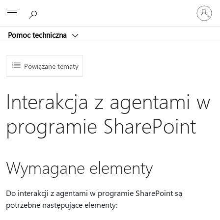
Zaloguj
Microsoft
się
do
Pomoc techniczna
swojego
konta
Powiązane tematy
Interakcja z agentami w
programie SharePoint
Wymagane elementy
Do interakcji z agentami w programie SharePoint są
potrzebne następujące elementy: