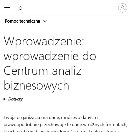
Zaloguj
Microsoft
się
do
Pomoc techniczna
swojego
konta
Wprowadzenie:
wprowadzenie do
Centrum analiz
biznesowych
Dotyczy
Twoja organizacja ma dane, mnóstwo danych i
prawdopodobnie przechowuje te dane w różnych formatach,
takich jak bazy danych, wiadomości e-mail i pliki arkuszy