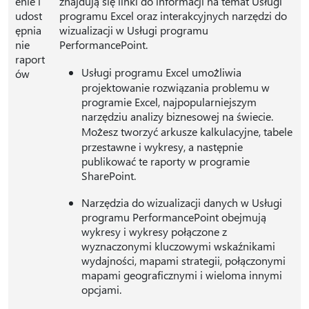
enie i
znajdują się linki do informacji na temat Usługi
udost
programu Excel oraz interakcyjnych narzędzi do
ępnia
wizualizacji w Usługi programu
nie
PerformancePoint.
raport
Usługi programu Excel umożliwia
ów
projektowanie rozwiązania problemu w
programie Excel, najpopularniejszym
narzędziu analizy biznesowej na świecie.
Możesz tworzyć arkusze kalkulacyjne, tabele
przestawne i wykresy, a następnie
publikować te raporty w programie
SharePoint.
Narzędzia do wizualizacji danych w Usługi
programu PerformancePoint obejmują
wykresy i wykresy połączone z
wyznaczonymi kluczowymi wskaźnikami
wydajności, mapami strategii, połączonymi
mapami geograficznymi i wieloma innymi
opcjami.