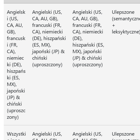
Angielsk
Angielski (US,
Angielski (US,
Ulepszone
i (US,
CA, AU, GB),
CA, AU, GB),
(semantyczn
CA, AU,
francuski (FR,
francuski (FR,
+
GB),
CA), niemiecki
CA), niemiecki
leksyktyczne
francusk
(DE), hiszpański
(DE),
i (FR,
(ES, MX),
hiszpański (ES,
CA),
japoński (JP) &
MX), japoński
niemiec
chiński
(JP) & chiński
ki (DE),
(uproszczony)
(uproszczony)
hiszpańs
ki (ES,
MX),
japoński
(JP) &
chiński
(uproszc
zony)
Wszystki
Angielski (US,
Angielski (US,
Ulepszone