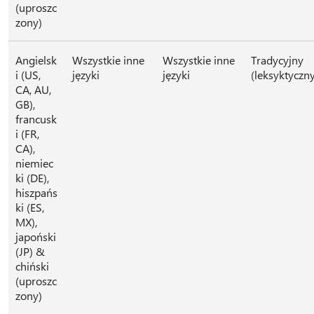
(uproszc
zony)
Angielsk
Wszystkie inne
Wszystkie inne
Tradycyjny
i (US,
języki
języki
(leksyktyczn
CA, AU,
GB),
francusk
i (FR,
CA),
niemiec
ki (DE),
hiszpańs
ki (ES,
MX),
japoński
(JP) &
chiński
(uproszc
zony)