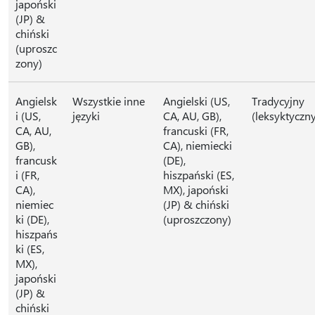
japoński
(JP) &
chiński
(uproszc
zony)
Angielsk
Wszystkie inne
Angielski (US,
Tradycyjny
i (US,
języki
CA, AU, GB),
(leksyktyczn
CA, AU,
francuski (FR,
GB),
CA), niemiecki
francusk
(DE),
i (FR,
hiszpański (ES,
CA),
MX), japoński
niemiec
(JP) & chiński
ki (DE),
(uproszczony)
hiszpańs
ki (ES,
MX),
japoński
(JP) &
chiński