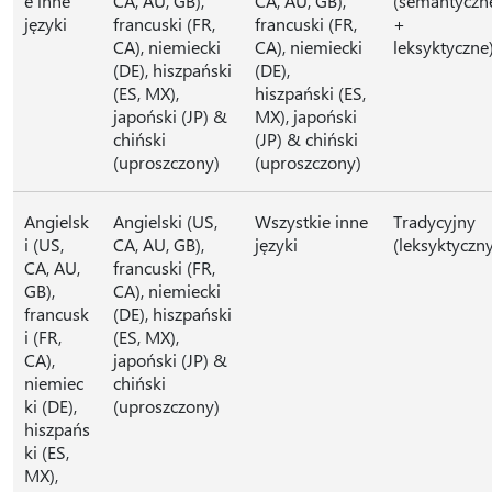
e inne
CA, AU, GB),
CA, AU, GB),
(semantyczn
języki
francuski (FR,
francuski (FR,
+
CA), niemiecki
CA), niemiecki
leksyktyczne
(DE), hiszpański
(DE),
(ES, MX),
hiszpański (ES,
japoński (JP) &
MX), japoński
chiński
(JP) & chiński
(uproszczony)
(uproszczony)
Angielsk
Angielski (US,
Wszystkie inne
Tradycyjny
i (US,
CA, AU, GB),
języki
(leksyktyczn
CA, AU,
francuski (FR,
GB),
CA), niemiecki
francusk
(DE), hiszpański
i (FR,
(ES, MX),
CA),
japoński (JP) &
niemiec
chiński
ki (DE),
(uproszczony)
hiszpańs
ki (ES,
MX),