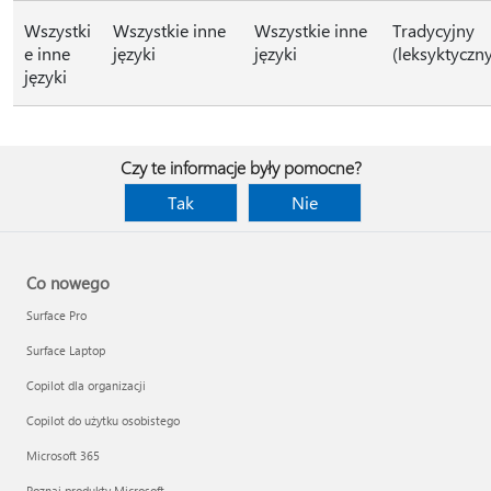
Wszystki
Wszystkie inne
Wszystkie inne
Tradycyjny
e inne
języki
języki
(leksyktyczn
języki
Czy te informacje były pomocne?
Tak
Nie
Co nowego
Surface Pro
Surface Laptop
Copilot dla organizacji
Copilot do użytku osobistego
Microsoft 365
Poznaj produkty Microsoft