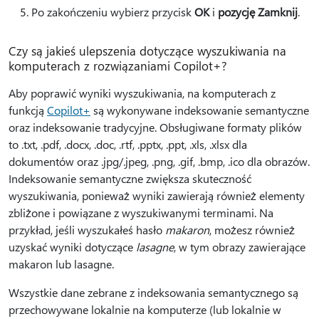
Po zakończeniu wybierz przycisk
OK
i
pozycję Zamknij
.
Czy są jakieś ulepszenia dotyczące wyszukiwania na
komputerach z rozwiązaniami Copilot+?
Aby poprawić wyniki wyszukiwania, na komputerach z
funkcją
Copilot+
są wykonywane indeksowanie semantyczne
oraz indeksowanie tradycyjne. Obsługiwane formaty plików
to .txt, .pdf, .docx, .doc, .rtf, .pptx, .ppt, .xls, .xlsx dla
dokumentów oraz .jpg/.jpeg, .png, .gif, .bmp, .ico dla obrazów.
Indeksowanie semantyczne zwiększa skuteczność
wyszukiwania, ponieważ wyniki zawierają również elementy
zbliżone i powiązane z wyszukiwanymi terminami. Na
przykład, jeśli wyszukałeś hasło
makaron
, możesz również
uzyskać wyniki dotyczące
lasagne
, w tym obrazy zawierające
makaron lub lasagne.
Wszystkie dane zebrane z indeksowania semantycznego są
przechowywane lokalnie na komputerze (lub lokalnie w